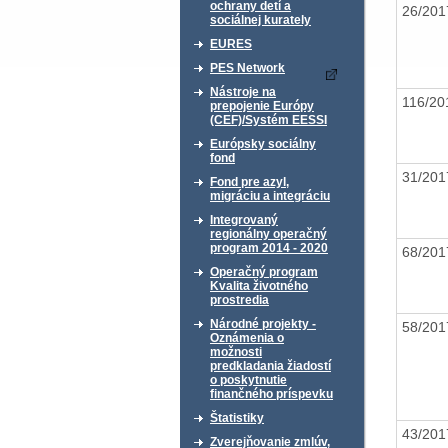
ochrany detí a
26/20
sociálnej kurately
EURES
PES Network
Nástroje na
116/2
prepojenie Európy
(CEF)/Systém EESSI
Európsky sociálny
fond
31/20
Fond pre azyl,
migráciu a integráciu
Integrovaný
regionálny operačný
program 2014 - 2020
68/20
Operačný program
Kvalita životného
prostredia
Národné projekty -
58/20
Oznámenia o
možnosti
predkladania žiadostí
o poskytnutie
finančného príspevku
Štatistiky
43/20
Zverejňovanie zmlúv,