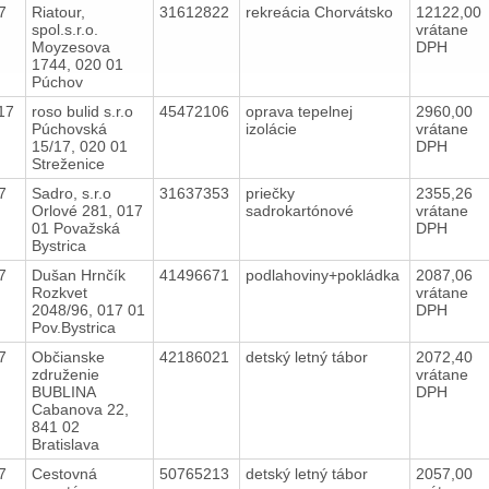
17
Riatour,
31612822
rekreácia Chorvátsko
12122,00
spol.s.r.o.
vrátane
Moyzesova
DPH
1744, 020 01
Púchov
017
roso bulid s.r.o
45472106
oprava tepelnej
2960,00
Púchovská
izolácie
vrátane
15/17, 020 01
DPH
Streženice
17
Sadro, s.r.o
31637353
priečky
2355,26
Orlové 281, 017
sadrokartónové
vrátane
01 Považská
DPH
Bystrica
17
Dušan Hrnčík
41496671
podlahoviny+pokládka
2087,06
Rozkvet
vrátane
2048/96, 017 01
DPH
Pov.Bystrica
17
Občianske
42186021
detský letný tábor
2072,40
združenie
vrátane
BUBLINA
DPH
Cabanova 22,
841 02
Bratislava
17
Cestovná
50765213
detský letný tábor
2057,00