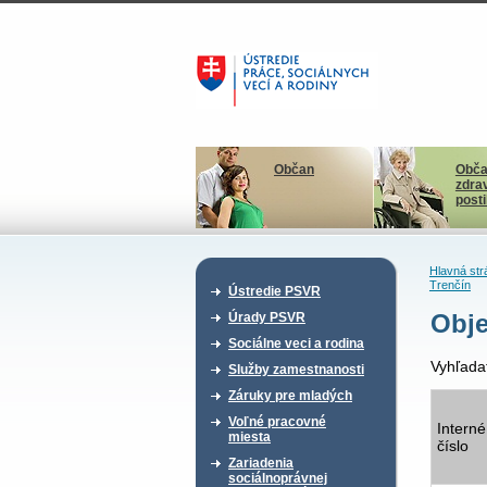
Občan
Obča
zdra
post
Hlavná str
Trenčín
Ústredie PSVR
Obje
Úrady PSVR
Sociálne veci a rodina
Vyhľada
Služby zamestnanosti
Záruky pre mladých
Voľné pracovné
Interné
miesta
číslo
Zariadenia
sociálnoprávnej