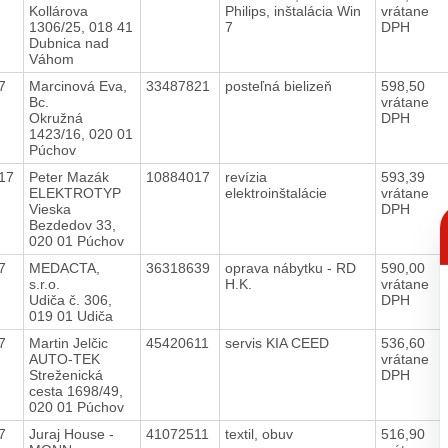
Kollárova
Philips, inštalácia Win
vrátane
1306/25, 018 41
7
DPH
Dubnica nad
Váhom
17
Marcinová Eva,
33487821
posteľná bielizeň
598,50
Bc.
vrátane
Okružná
DPH
1423/16, 020 01
Púchov
017
Peter Mazák
10884017
revízia
593,39
ELEKTROTYP
elektroinštalácie
vrátane
Vieska
DPH
C
Bezdedov 33,
p
020 01 Púchov
17
MEDACTA,
36318639
oprava nábytku - RD
590,00
s.r.o.
H.K.
vrátane
Udiča č. 306,
DPH
019 01 Udiča
17
Martin Jelčic
45420611
servis KIA CEED
536,60
AUTO-TEK
vrátane
Streženická
DPH
cesta 1698/49,
020 01 Púchov
17
Juraj House -
41072511
textil, obuv
516,90