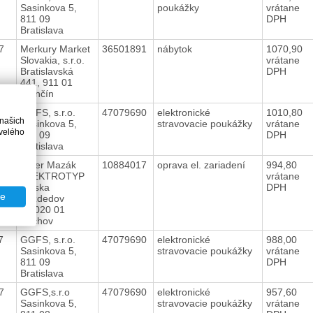
Sasinkova 5,
poukážky
vrátane
811 09
DPH
Bratislava
17
Merkury Market
36501891
nábytok
1070,90
Slovakia, s.r.o.
vrátane
Bratislavská
DPH
441, 911 01
Trenčín
17
GGFS, s.r.o.
47079690
elektronické
1010,80
 našich
Sasinkova 5,
stravovacie poukážky
vrátane
velého
811 09
DPH
Bratislava
17
Peter Mazák
10884017
oprava el. zariadení
994,80
ELEKTROTYP
vrátane
Vieska
DPH
te
Bezdedov
33,020 01
Púchov
17
GGFS, s.r.o.
47079690
elektronické
988,00
Sasinkova 5,
stravovacie poukážky
vrátane
811 09
DPH
Bratislava
17
GGFS,s.r.o
47079690
elektronické
957,60
Sasinkova 5,
stravovacie poukážky
vrátane