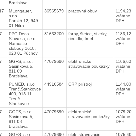
Bratislava
017
MLongauer,
36565679
pracovná obuv
1194,23
s.r.o.
vrátane
Farská 12, 949
DPH
01 Nitra
17
PPG Deco
31633200
farby, štetce, stierky,
1186,12
Slovakia, s.r.o.
riedidlo, tmel
vrátane
Námestie
DPH
slobody 1618,
020 01 Púchov
17
GGFS, s.r.o.
47079690
elektronické
1166,60
Sasinkova 5,
stravovacie poukážky
vrátane
811 09
DPH
Bratislava
17
PUMED, s.r.o
44910584
CRP prístroj
1144,00
Trenč.Stankovce
vrátane
400, 913 11
DPH
Trenč.
Stankovce
17
GGFS, s.r.o.
47079690
elektronické
1079,20
Sasinkova 5,
stravovacie poukážky
vrátane
811 08
DPH
Bratislava
17
GGFS, s.r.o.
47079690
elek. stravovacie
1075,40