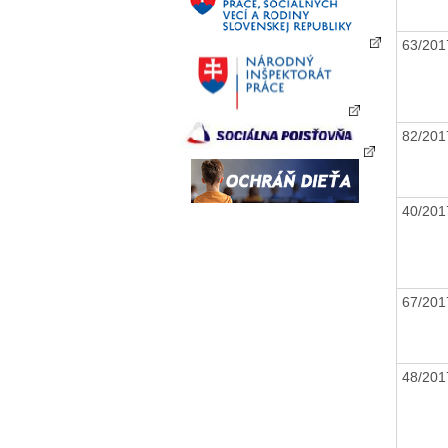
63/20
82/20
40/20
67/20
48/20