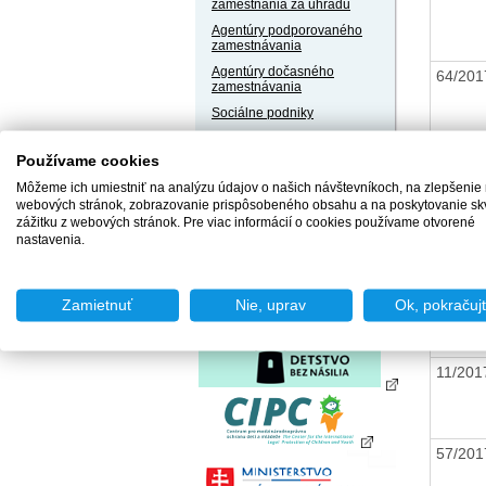
zamestnania za úhradu
Agentúry podporovaného
zamestnávania
Agentúry dočasného
64/20
zamestnávania
Sociálne podniky
Chránené dielne a
chránené pracoviská
Používame cookies
30/20
Môžeme ich umiestniť na analýzu údajov o našich návštevníkoch, na zlepšenie
webových stránok, zobrazovanie prispôsobeného obsahu a na poskytovanie sk
zážitku z webových stránok. Pre viac informácií o cookies používame otvorené
nastavenia.
73/20
Zamietnuť
Nie, uprav
Ok, pokračuj
11/20
57/20