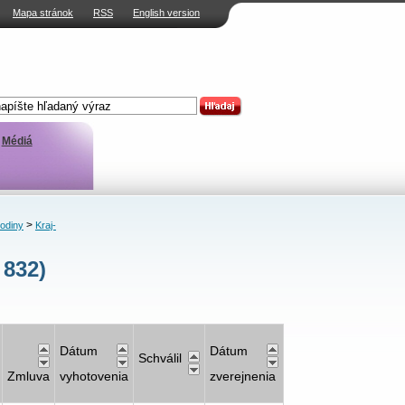
Mapa stránok
RSS
English version
Médiá
>
rodiny
Kraj-
 832)
Dátum
Dátum
Schválil
Zmluva
vyhotovenia
zverejnenia