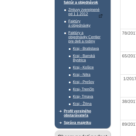
faktúr a objednávok
Zmluvy zverejnené
od 1.1.2012
Faktúry
a objednávky
78/20
Faktúry a
objednávky Centier
pre deti a rodiny
Kraj - Bratislava
65/20
Kraj - Banská
Bystrica
Kraj - Košice
Kraj - Nitra
1/20
Kraj - Prešov
Kraj- Trenčín
Kraj- Trnava
38/20
Kraj - Žilina
Profil verejného
obstarávateľa
Správa majetku
89/20