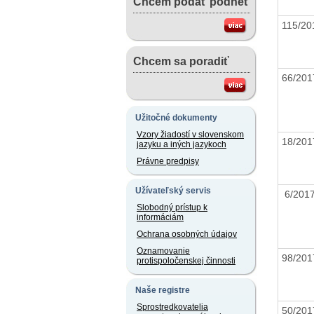
Chcem podať podnet
115/2
Chcem sa poradiť
66/20
Užitočné dokumenty
Vzory žiadostí v slovenskom
18/20
jazyku a iných jazykoch
Právne predpisy
Užívateľský servis
6/20
Slobodný prístup k
informáciám
Ochrana osobných údajov
Oznamovanie
98/20
protispoločenskej činnosti
Naše registre
Sprostredkovatelia
50/20