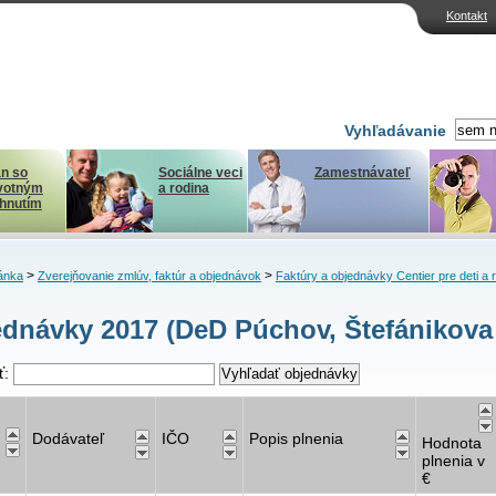
Kontakt
Vyhľadávanie
n so
Sociálne veci
Zamestnávateľ
votným
a rodina
ihnutím
>
>
ánka
Zverejňovanie zmlúv, faktúr a objednávok
Faktúry a objednávky Centier pre deti a 
dnávky 2017 (DeD Púchov, Štefánikova
ť:
Dodávateľ
IČO
Popis plnenia
Hodnota
plnenia v
€