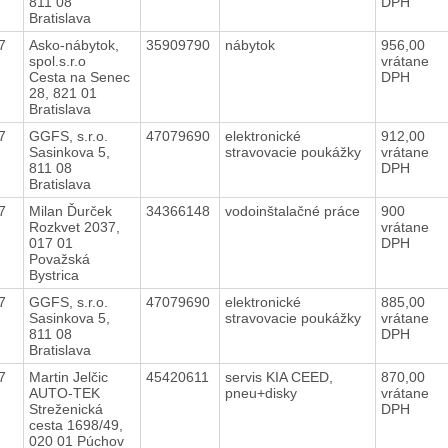
811 08
DPH
Bratislava
17
Asko-nábytok,
35909790
nábytok
956,00
spol.s.r.o
vrátane
Cesta na Senec
DPH
28, 821 01
Bratislava
17
GGFS, s.r.o.
47079690
elektronické
912,00
Sasinkova 5,
stravovacie poukážky
vrátane
811 08
DPH
Bratislava
17
Milan Ďurček
34366148
vodoinštalačné práce
900
Rozkvet 2037,
vrátane
017 01
DPH
Považská
Bystrica
17
GGFS, s.r.o.
47079690
elektronické
885,00
Sasinkova 5,
stravovacie poukážky
vrátane
811 08
DPH
Bratislava
17
Martin Jelčic
45420611
servis KIA CEED,
870,00
AUTO-TEK
pneu+disky
vrátane
Streženická
DPH
cesta 1698/49,
020 01 Púchov