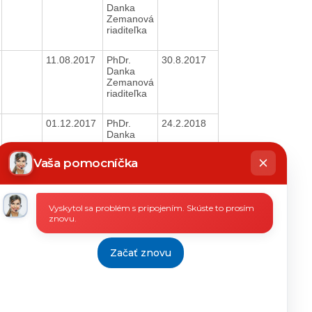
Danka
Zemanová
riaditeľka
11.08.2017
PhDr.
30.8.2017
Danka
Zemanová
riaditeľka
01.12.2017
PhDr.
24.2.2018
Danka
Zemanová
hatbot
riaditeľka
íše
Vaša pomocníčka
07.03.2017
PhDr.
29.5.2017
Danka
Vyskytol sa problém s pripojením. Skúste to prosím
Zemanová
znovu.
riaditeľka
01.03.2017
PhDr.
28.2.2017
Danka
Začať znovu
Zemanová
riaditeľka
11.09.2017
PhDr.
27.10.2017