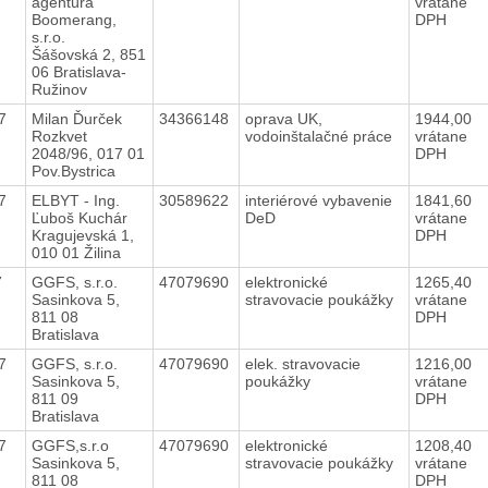
agentúra
vrátane
Boomerang,
DPH
s.r.o.
Šášovská 2, 851
06 Bratislava-
Ružinov
17
Milan Ďurček
34366148
oprava UK,
1944,00
Rozkvet
vodoinštalačné práce
vrátane
2048/96, 017 01
DPH
Pov.Bystrica
17
ELBYT - Ing.
30589622
interiérové vybavenie
1841,60
Ľuboš Kuchár
DeD
vrátane
Kragujevská 1,
DPH
010 01 Žilina
17
GGFS, s.r.o.
47079690
elektronické
1265,40
Sasinkova 5,
stravovacie poukážky
vrátane
811 08
DPH
Bratislava
17
GGFS, s.r.o.
47079690
elek. stravovacie
1216,00
Sasinkova 5,
poukážky
vrátane
811 09
DPH
Bratislava
17
GGFS,s.r.o
47079690
elektronické
1208,40
Sasinkova 5,
stravovacie poukážky
vrátane
811 08
DPH