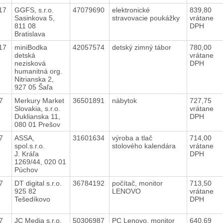
017
GGFS, s.r.o.
47079690
elektronické
839,80
Sasinkova 5,
stravovacie poukážky
vrátane
811 08
DPH
Bratislava
017
miniBodka
42057574
detský zimný tábor
780,00
detská
vrátane
nezisková
DPH
humanitná org.
Nitrianska 2,
927 05 Šaľa
17
Merkury Market
36501891
nábytok
727,75
Slovakia, s.r.o.
vrátane
Duklianska 11,
DPH
080 01 Prešov
17
ASSA,
31601634
výroba a tlač
714,00
spol.s.r.o.
stolového kalendára
vrátane
J. Kráľa
DPH
1269/44, 020 01
Púchov
17
DT digital s.r.o.
36784192
počítač, monitor
713,50
925 82
LENOVO
vrátane
Tešedíkovo
DPH
17
JC Media s.r.o.
50306987
PC Lenovo, monitor
640,69