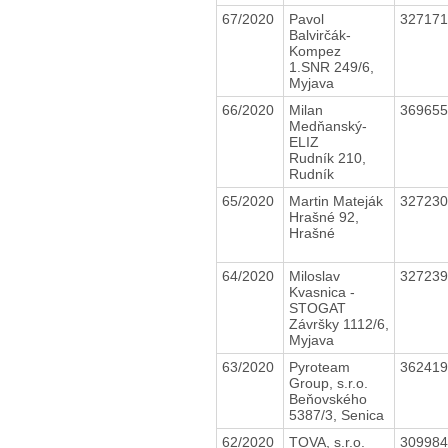
67/2020
Pavol
32717
Balvirčák-
Kompez
1.SNR 249/6,
Myjava
66/2020
Milan
36965
Medňanský-
ELIZ
Rudník 210,
Rudník
65/2020
Martin Mateják
32723
Hrašné 92,
Hrašné
64/2020
Miloslav
32723
Kvasnica -
STOGAT
Závršky 1112/6,
Myjava
63/2020
Pyroteam
36241
Group, s.r.o.
Beňovského
5387/3, Senica
62/2020
TOVA, s.r.o.
30998