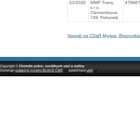
52/2020
MMP Trans,
47968
s.r.o.
Clementisova
749, Pohorelá
Naspäť na CDaR Myjava, Brezovská
Copyright ©
Ústredie práce, sociálnych vecí a rodiny
Generuje
redakčný systém BUXUS CMS
spoločnosti
ui42
.