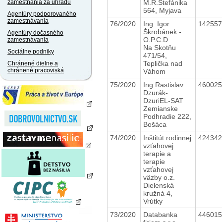
M.R.Štefánika
zamestnania za úhradu
564, Myjava
Agentúry podporovaného
zamestnávania
76/2020
Ing. Igor
14255
Škrobánek -
Agentúry dočasného
O.P.C.D
zamestnávania
Na Skotňu
Sociálne podniky
471/54,
Teplička nad
Chránené dielne a
chránené pracoviská
Váhom
75/2020
Ing.Rastislav
46002
Dzurák-
DzuriEL-SAT
Zemianske
Podhradie 222,
Bošáca
74/2020
Inštitút rodinnej
42434
vzťahovej
terapie a
terapie
vzťahovej
väzby o.z.
Dielenská
kružná 4,
Vrútky
73/2020
Databanka
44601