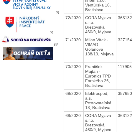
firiem s.r.o.
Ventúrska 16,
Bratislava
72/2020
CORA Myjava
36313
s.r.o.
Brezovská
460/9, Myjava
71/2020
Milan Vítek -
32715
VIMAD
Goláňova
138/19, Myjava
70/2020
František
11790
Majtán -
Euronics TPD
Farského 26,
Bratislava
69/2020
Elektrosped,
35765
a.s.
Pestovateľská
13, Bratislava
68/2020
CORA Myjava
36313
s.r.o.
Brezovská
460/9, Myjava