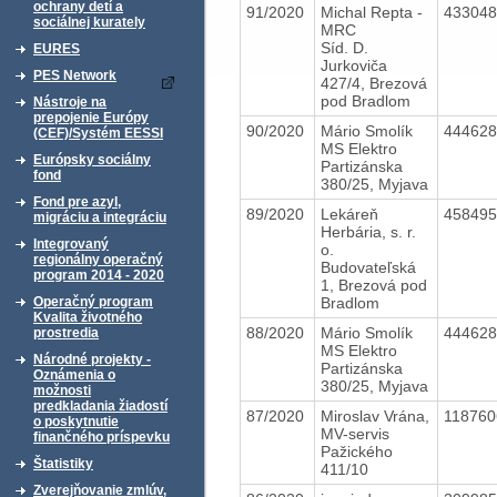
ochrany detí a
91/2020
Michal Repta -
43304
sociálnej kurately
MRC
Síd. D.
EURES
Jurkoviča
PES Network
427/4, Brezová
pod Bradlom
Nástroje na
prepojenie Európy
90/2020
Mário Smolík
44462
(CEF)/Systém EESSI
MS Elektro
Európsky sociálny
Partizánska
fond
380/25, Myjava
Fond pre azyl,
89/2020
Lekáreň
45849
migráciu a integráciu
Herbária, s. r.
Integrovaný
o.
regionálny operačný
Budovateľská
program 2014 - 2020
1, Brezová pod
Bradlom
Operačný program
Kvalita životného
88/2020
Mário Smolík
44462
prostredia
MS Elektro
Národné projekty -
Partizánska
Oznámenia o
380/25, Myjava
možnosti
predkladania žiadostí
87/2020
Miroslav Vrána,
11876
o poskytnutie
MV-servis
finančného príspevku
Pažického
Štatistiky
411/10
Zverejňovanie zmlúv,