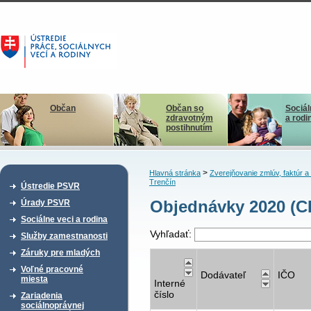
Občan
Občan so
Sociál
zdravotným
a rodi
postihnutím
>
Hlavná stránka
Zverejňovanie zmlúv, faktúr 
Trenčín
Ústredie PSVR
Objednávky 2020 (C
Úrady PSVR
Sociálne veci a rodina
Vyhľadať:
Služby zamestnanosti
Záruky pre mladých
Voľné pracovné
Dodávateľ
IČO
miesta
Interné
číslo
Zariadenia
sociálnoprávnej