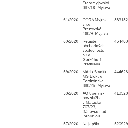
Staromyjavská
687/19, Myjava
61/2020
CORA Myjava
36313
s.r.o.
Brezovská
460/9, Myjava
60/2020
Register
46440
obchodných
spoločností,
s.r.o.
Gorkého 1,
Bratislava
59/2020
Mário Smolík
44462
MS Elektro
Partizánska
380/25, Myjava
58/2020
AGK servis-
41332
hav.služba
J.Matušku
767/23,
Bánovce nad
Bebravou
57/2020
Najlepšia
52092