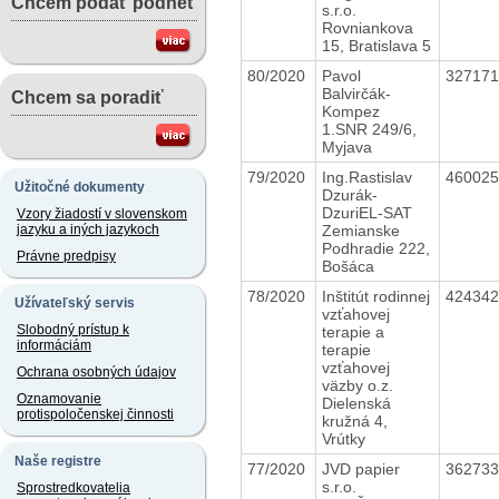
Chcem podať podnet
s.r.o.
Rovniankova
15, Bratislava 5
80/2020
Pavol
32717
Balvirčák-
Chcem sa poradiť
Kompez
1.SNR 249/6,
Myjava
79/2020
Ing.Rastislav
46002
Užitočné dokumenty
Dzurák-
DzuriEL-SAT
Vzory žiadostí v slovenskom
Zemianske
jazyku a iných jazykoch
Podhradie 222,
Právne predpisy
Bošáca
78/2020
Inštitút rodinnej
42434
Užívateľský servis
vzťahovej
Slobodný prístup k
terapie a
informáciám
terapie
vzťahovej
Ochrana osobných údajov
väzby o.z.
Oznamovanie
Dielenská
protispoločenskej činnosti
kružná 4,
Vrútky
Naše registre
77/2020
JVD papier
36273
s.r.o.
Sprostredkovatelia