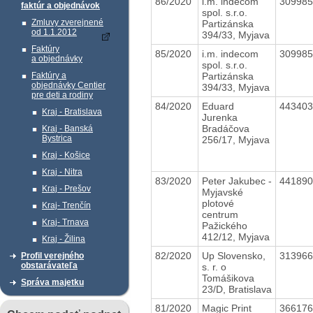
86/2020
i.m. indecom
30998
faktúr a objednávok
spol. s.r.o.
Zmluvy zverejnené
Partizánska
od 1.1.2012
394/33, Myjava
Faktúry
85/2020
i.m. indecom
30998
a objednávky
spol. s.r.o.
Partizánska
Faktúry a
objednávky Centier
394/33, Myjava
pre deti a rodiny
84/2020
Eduard
44340
Kraj - Bratislava
Jurenka
Bradáčova
Kraj - Banská
Bystrica
256/17, Myjava
Kraj - Košice
Kraj - Nitra
83/2020
Peter Jakubec -
44189
Kraj - Prešov
Myjavské
plotové
Kraj- Trenčín
centrum
Kraj- Trnava
Pažického
412/12, Myjava
Kraj - Žilina
82/2020
Up Slovensko,
31396
Profil verejného
obstarávateľa
s. r. o
Tomášikova
Správa majetku
23/D, Bratislava
81/2020
Magic Print
36617