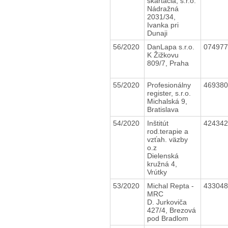
skartácia, s.r.o.
Nádražná
2031/34,
Ivanka pri
Dunaji
56/2020
DanLapa s.r.o.
07497
K Žižkovu
809/7, Praha
55/2020
Profesionálny
46938
register, s.r.o.
Michalská 9,
Bratislava
54/2020
Inštitút
42434
rod.terapie a
vzťah. väzby
o.z
Dielenská
kružná 4,
Vrútky
53/2020
Michal Repta -
43304
MRC
D. Jurkoviča
427/4, Brezová
pod Bradlom