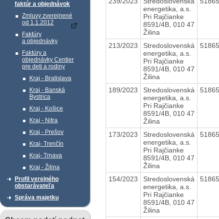
239/2023
Stredoslovenská
5186
faktúr a objednávok
energetika, a.s.
Zmluvy zverejnené
Pri Rajčianke
od 1.1.2012
8591/4B, 010 47
Žilina
Faktúry
a objednávky
213/2023
Stredoslovenská
5186
energetika, a.s.
Faktúry a
objednávky Centier
Pri Rajčianke
pre deti a rodiny
8591/4B, 010 47
Žilina
Kraj - Bratislava
189/2023
Stredoslovenská
5186
Kraj - Banská
Bystrica
energetika, a.s.
Pri Rajčianke
Kraj - Košice
8591/4B, 010 47
Kraj - Nitra
Žilina
Kraj - Prešov
173/2023
Stredoslovenská
5186
energetika, a.s.
Kraj- Trenčín
Pri Rajčianke
Kraj- Trnava
8591/4B, 010 47
Žilina
Kraj - Žilina
154/2023
Stredoslovenská
5186
Profil verejného
obstarávateľa
energetika, a.s.
Pri Rajčianke
Správa majetku
8591/4B, 010 47
Žilina