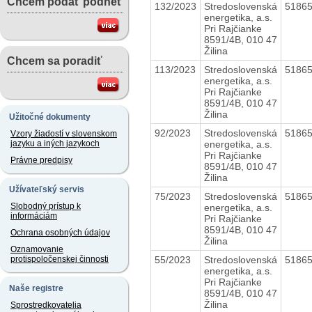
Chcem podať podnet
132/2023
Stredoslovenská
5186
energetika, a.s.
Pri Rajčianke
8591/4B, 010 47
Žilina
Chcem sa poradiť
113/2023
Stredoslovenská
5186
energetika, a.s.
Pri Rajčianke
8591/4B, 010 47
Žilina
Užitočné dokumenty
92/2023
Stredoslovenská
5186
Vzory žiadostí v slovenskom
energetika, a.s.
jazyku a iných jazykoch
Pri Rajčianke
Právne predpisy
8591/4B, 010 47
Žilina
Užívateľský servis
75/2023
Stredoslovenská
5186
Slobodný prístup k
energetika, a.s.
informáciám
Pri Rajčianke
8591/4B, 010 47
Ochrana osobných údajov
Žilina
Oznamovanie
55/2023
Stredoslovenská
5186
protispoločenskej činnosti
energetika, a.s.
Pri Rajčianke
Naše registre
8591/4B, 010 47
Žilina
Sprostredkovatelia