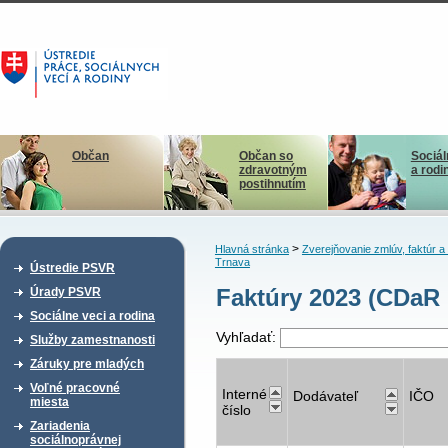
Občan
Občan so
Sociál
zdravotným
a rodi
postihnutím
>
Hlavná stránka
Zverejňovanie zmlúv, faktúr 
Trnava
Ústredie PSVR
Faktúry 2023 (CDaR
Úrady PSVR
Sociálne veci a rodina
Vyhľadať:
Služby zamestnanosti
Záruky pre mladých
Voľné pracovné
Interné
Dodávateľ
IČO
miesta
číslo
Zariadenia
sociálnoprávnej