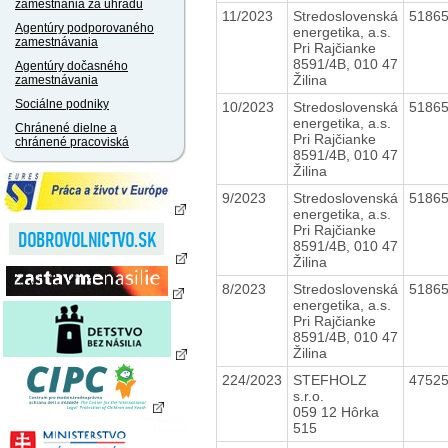
zamestnania za úhradu
11/2023
Stredoslovenská
5186
Agentúry podporovaného
energetika, a.s.
zamestnávania
Pri Rajčianke
8591/4B, 010 47
Agentúry dočasného
Žilina
zamestnávania
Sociálne podniky
10/2023
Stredoslovenská
5186
energetika, a.s.
Chránené dielne a
Pri Rajčianke
chránené pracoviská
8591/4B, 010 47
Žilina
9/2023
Stredoslovenská
5186
energetika, a.s.
Pri Rajčianke
8591/4B, 010 47
Žilina
8/2023
Stredoslovenská
5186
energetika, a.s.
Pri Rajčianke
8591/4B, 010 47
Žilina
224/2023
STEFHOLZ
4752
s.r.o.
059 12 Hôrka
515