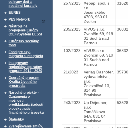
ochrany detí a
257/2023
Xepap, spol. s
3162
sociálnej kurately
r.o.
Jesenského
EURES
4703, 960 01
PES Network
Zvolen
Nástroje na
235/2023
VIVUS s.r.o.
3683
prepojenie Európy
Zvončín 69, 919
(CEF)/Systém EESSI
01 Suchá nad
Európsky sociálny
Parnou
fond
102/2023
VIVUS s.r.o.
3683
Fond pre azyl,
Zvončín 69, 919
migráciu a integráciu
01 Suchá nad
Integrovaný
Parnou
regionálny operačný
program 2014 - 2020
21/2023
Verlag Dashöfer,
3573
vydavateľstvo,
Operačný program
sr.o.
Kvalita životného
Železničná 13,
prostredia
814 99
Národné projekty -
Bratislava
Oznámenia o
možnosti
243/2023
Up Déjeuner,
5352
predkladania žiadostí
s.r.o.
o poskytnutie
Tomášikova
finančného príspevku
64A, 831 04
Štatistiky
Bratislava
Zverejňovanie zmlúv,