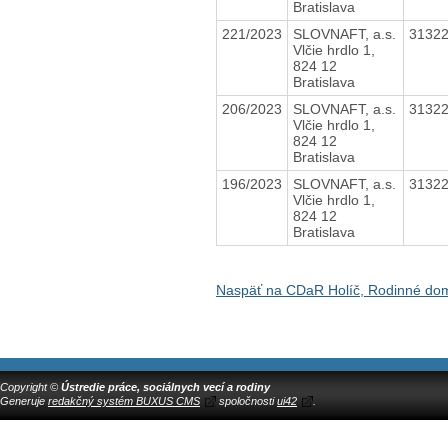
Bratislava
221/2023
SLOVNAFT, a.s.
3132
Vlčie hrdlo 1,
824 12
Bratislava
206/2023
SLOVNAFT, a.s.
3132
Vlčie hrdlo 1,
824 12
Bratislava
196/2023
SLOVNAFT, a.s.
3132
Vlčie hrdlo 1,
824 12
Bratislava
Naspäť na CDaR Holíč, Rodinné do
Copyright ©
Ústredie práce, sociálnych vecí a rodiny
Generuje
redakčný systém BUXUS CMS
spoločnosti
ui42
.