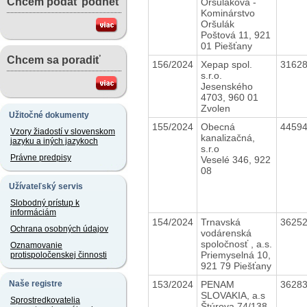
Chcem podať podnet
Oršuláková -
Kominárstvo
Oršulák
Poštová 11, 921
01 Piešťany
Chcem sa poradiť
156/2024
Xepap spol.
3162
s.r.o.
Jesenského
4703, 960 01
Zvolen
Užitočné dokumenty
155/2024
Obecná
4459
Vzory žiadostí v slovenskom
kanalizačná,
jazyku a iných jazykoch
s.r.o
Právne predpisy
Veselé 346, 922
08
Užívateľský servis
Slobodný prístup k
informáciám
154/2024
Trnavská
3625
Ochrana osobných údajov
vodárenská
spoločnosť , a.s.
Oznamovanie
Priemyselná 10,
protispoločenskej činnosti
921 79 Piešťany
153/2024
PENAM
3628
Naše registre
SLOVAKIA, a.s
Sprostredkovatelia
Štúrova 74/138,