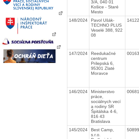
3/A, 040 01
Košice - Staré
Mesto
148/2024
Pavol Ušák-
1412
TECHNO PLUS
Veselé 388, 922
08
147/2024
Reedukačné
0016
centrum
Prilepská 6,
95301 Zlaté
Moravce
146/2024
Ministerstvo
0068
práce,
sociálnych vecí
a rodiny SR
Špitálska 4-6,
816 43
Bratislava
145/2024
Best Camp,
5089
s.r.o.