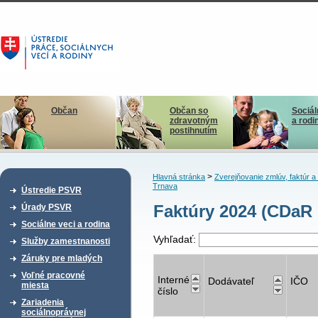
Občan
Občan so
Sociál
zdravotným
a rodi
postihnutím
>
Hlavná stránka
Zverejňovanie zmlúv, faktúr 
Trnava
Ústredie PSVR
Faktúry 2024 (CDaR
Úrady PSVR
Sociálne veci a rodina
Vyhľadať:
Služby zamestnanosti
Záruky pre mladých
Voľné pracovné
Interné
Dodávateľ
IČO
miesta
číslo
Zariadenia
sociálnoprávnej