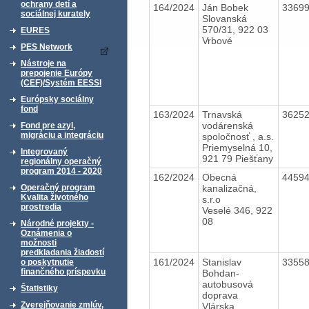
ochrany detí a
164/2024
Ján Bobek
3369
sociálnej kurately
Slovanská
570/31, 922 03
EURES
Vrbové
PES Network
Nástroje na
prepojenie Európy
(CEF)/Systém EESSI
Európsky sociálny
fond
163/2024
Trnavská
3625
vodárenská
Fond pre azyl,
migráciu a integráciu
spoločnosť , a.s.
Priemyselná 10,
Integrovaný
921 79 Piešťany
regionálny operačný
program 2014 - 2020
162/2024
Obecná
4459
kanalizačná,
Operačný program
Kvalita životného
s.r.o
prostredia
Veselé 346, 922
08
Národné projekty -
Oznámenia o
možnosti
predkladania žiadostí
161/2024
Stanislav
3355
o poskytnutie
finančného príspevku
Bohdan-
autobusová
Štatistiky
doprava
Zverejňovanie zmlúv,
Vlárska