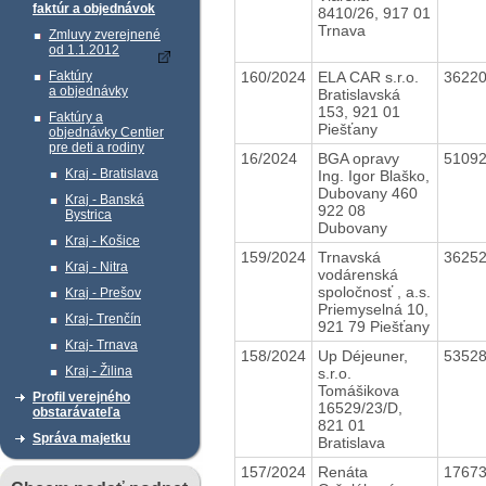
faktúr a objednávok
8410/26, 917 01
Trnava
Zmluvy zverejnené
od 1.1.2012
160/2024
ELA CAR s.r.o.
3622
Faktúry
a objednávky
Bratislavská
153, 921 01
Faktúry a
Piešťany
objednávky Centier
pre deti a rodiny
16/2024
BGA opravy
5109
Kraj - Bratislava
Ing. Igor Blaško,
Dubovany 460
Kraj - Banská
922 08
Bystrica
Dubovany
Kraj - Košice
159/2024
Trnavská
3625
Kraj - Nitra
vodárenská
spoločnosť , a.s.
Kraj - Prešov
Priemyselná 10,
Kraj- Trenčín
921 79 Piešťany
Kraj- Trnava
158/2024
Up Déjeuner,
5352
Kraj - Žilina
s.r.o.
Tomášikova
Profil verejného
16529/23/D,
obstarávateľa
821 01
Správa majetku
Bratislava
157/2024
Renáta
1767