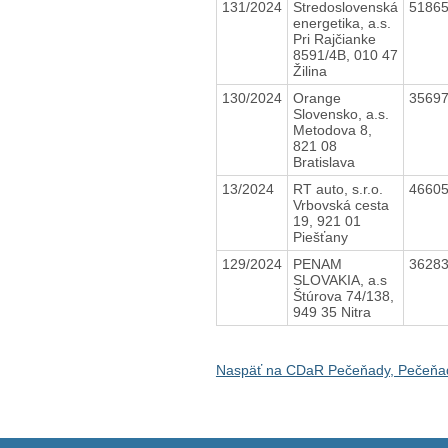
131/2024
Stredoslovenská
5186
energetika, a.s.
Pri Rajčianke
8591/4B, 010 47
Žilina
130/2024
Orange
3569
Slovensko, a.s.
Metodova 8,
821 08
Bratislava
13/2024
RT auto, s.r.o.
4660
Vrbovská cesta
19, 921 01
Piešťany
129/2024
PENAM
3628
SLOVAKIA, a.s
Štúrova 74/138,
949 35 Nitra
Naspäť na CDaR Pečeňady, Pečeňa