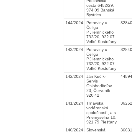
Podlavická
cesta 6452/29,
974 09 Banská
Bystrica
144/2024
Potraviny u
3284
Čeligu
P.Jilemnického
732/20, 922 07
Veľké Kostoľany
143/2024
Potraviny u
3284
Čeligu
P.Jilemnického
732/20, 922 07
Veľké Kostoľany
142/2024
Ján Kučík-
4459
Servis
Osloboditeľov
23, Červeník
920 42
141/2024
Trnavská
3625
vodárenská
spoločnosť , a.s.
Priemyselná 10,
921 79 Piešťany
140/2024
Slovenská
3663