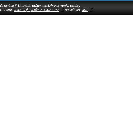
Copyright ©
Ústredie práce, sociálnych vecí a rodiny
Generuje
redakčný systém BUXUS CMS
spoločnosti
ui42
.