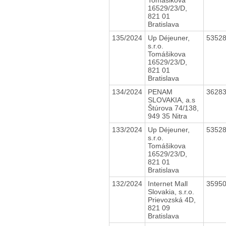
16529/23/D,
821 01
Bratislava
135/2024
Up Déjeuner,
5352
s.r.o.
Tomášikova
16529/23/D,
821 01
Bratislava
134/2024
PENAM
3628
SLOVAKIA, a.s
Štúrova 74/138,
949 35 Nitra
133/2024
Up Déjeuner,
5352
s.r.o.
Tomášikova
16529/23/D,
821 01
Bratislava
132/2024
Internet Mall
3595
Slovakia, s.r.o.
Prievozská 4D,
821 09
Bratislava