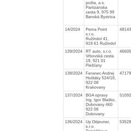
pošta, a.s.
Partizánska
cesta 9, 975 99
Banská Bystrica
14/2024
Pema Point
4814
s.r.o.
Ružindol 41,
919 61 Ružindol
139/2024
RT auto, s.r.o.
4660
Vrbovská cesta
19, 921 01
Piešťany
138/2024
Feranec Andrej
4717
Hoštáky 524/18,
922 08
Krakovany
137/2024
BGA opravy
5109
Ing. Igor Blaško,
Dubovany 460
922 08
Dubovany
136/2024
Up Déjeuner,
5352
s.r.o.
Tomášikova