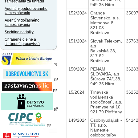
zamestnania za úhradu
949 35 Nitra
Agentúry podporovaného
152/2024
Orange
3569
zamestnávania
Slovensko, a.s.
Agentúry dočasného
Metodova 8,
zamestnávania
821 08
Sociálne podniky
Bratislava
Chránené dielne a
151/2024
Slovak Telekom,
3576
chránené pracoviská
a.s
Bajkalská 28,
817 62
Bratislava
150/2024
PENAM
3628
SLOVAKIA, a.s
Štúrova 74/138,
949 35 Nitra
15/2024
Trnavská
3625
vodárenská
spoločnosť , a.s.
Priemyselná 10,
921 79 Piešťany
149/2024
Osobnyudaj.sk -
5414
TT, s.r.o.
Námestie
osloboditeľov