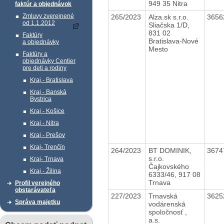
949 35 Nitra
faktúr a objednávok
Zmluvy zverejnené
265/2023
Alza.sk s.r.o.
3656
od 1.1.2012
Sliačska 1/D,
831 02
Faktúry
Bratislava-Nové
a objednávky
Mesto
Faktúry a
objednávky Centier
pre deti a rodiny
Kraj - Bratislava
Kraj - Banská
Bystrica
Kraj - Košice
Kraj - Nitra
Kraj - Prešov
Kraj- Trenčín
264/2023
BT DOMINIK,
3674
s.r.o.
Kraj- Trnava
Čajkovského
Kraj - Žilina
6333/46, 917 08
Trnava
Profil verejného
obstarávateľa
227/2023
Trnavská
3625
Správa majetku
vodárenská
spoločnosť ,
a.s.