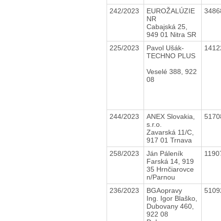
242/2023
EUROŽALÚZIE
3486
NR
Cabajská 25,
949 01 Nitra SR
225/2023
Pavol Ušák-
1412
TECHNO PLUS
Veselé 388, 922
08
244/2023
ANEX Slovakia,
5170
s.r.o.
Zavarská 11/C,
917 01 Trnava
258/2023
Ján Páleník
1190
Farská 14, 919
35 Hrnčiarovce
n/Parnou
236/2023
BGAopravy
5109
Ing. Igor Blaško,
Dubovany 460,
922 08