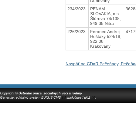
Dubovany
234/2023
PENAM
3628
SLOVAKIA, a.s
Štúrova 74/138,
949 35 Nitra
226/2023
Feranec Andrej
4717
Hoštáky 524/18,
922 08
Krakovany
Naspäť na CDaR Pečeňady, Pečeňa
Copyright ©
Ústredie práce, sociálnych vecí a rodiny
Generuje
redakčný systém BUXUS CMS
spoločnosti
ui42
.