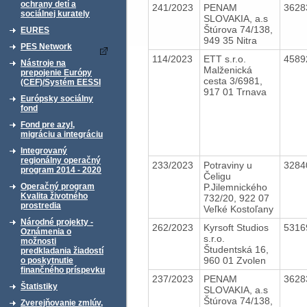
ochrany detí a
241/2023
PENAM
3628
sociálnej kurately
SLOVAKIA, a.s
Štúrova 74/138,
EURES
949 35 Nitra
PES Network
114/2023
ETT s.r.o.
4589
Nástroje na
Malženická
prepojenie Európy
cesta 3/6981,
(CEF)/Systém EESSI
917 01 Trnava
Európsky sociálny
fond
Fond pre azyl,
migráciu a integráciu
Integrovaný
regionálny operačný
233/2023
Potraviny u
3284
program 2014 - 2020
Čeligu
P.Jilemnického
Operačný program
Kvalita životného
732/20, 922 07
prostredia
Veľké Kostoľany
Národné projekty -
262/2023
Kyrsoft Studios
5316
Oznámenia o
s.r.o.
možnosti
Študentská 16,
predkladania žiadostí
960 01 Zvolen
o poskytnutie
finančného príspevku
237/2023
PENAM
3628
Štatistiky
SLOVAKIA, a.s
Štúrova 74/138,
Zverejňovanie zmlúv,