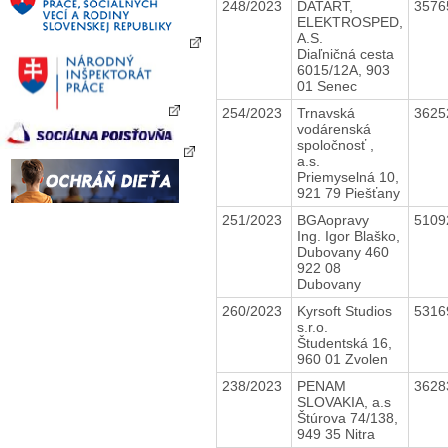
248/2023
DATART,
3576
ELEKTROSPED,
A.S.
Diaľničná cesta
6015/12A, 903
01 Senec
254/2023
Trnavská
3625
vodárenská
spoločnosť ,
a.s.
Priemyselná 10,
921 79 Piešťany
251/2023
BGAopravy
5109
Ing. Igor Blaško,
Dubovany 460
922 08
Dubovany
260/2023
Kyrsoft Studios
5316
s.r.o.
Študentská 16,
960 01 Zvolen
238/2023
PENAM
3628
SLOVAKIA, a.s
Štúrova 74/138,
949 35 Nitra