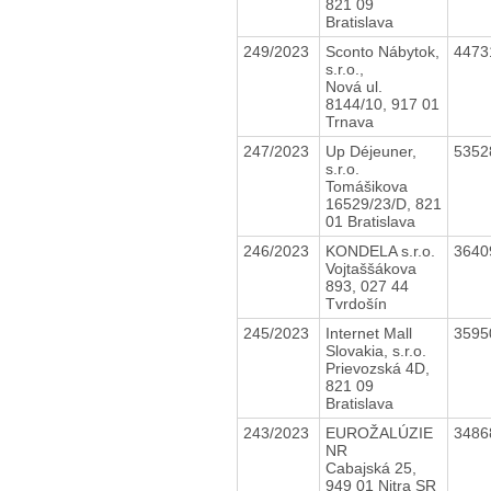
821 09
Bratislava
249/2023
Sconto Nábytok,
4473
s.r.o.,
Nová ul.
8144/10, 917 01
Trnava
247/2023
Up Déjeuner,
5352
s.r.o.
Tomášikova
16529/23/D, 821
01 Bratislava
246/2023
KONDELA s.r.o.
3640
Vojtaššákova
893, 027 44
Tvrdošín
245/2023
Internet Mall
3595
Slovakia, s.r.o.
Prievozská 4D,
821 09
Bratislava
243/2023
EUROŽALÚZIE
3486
NR
Cabajská 25,
949 01 Nitra SR