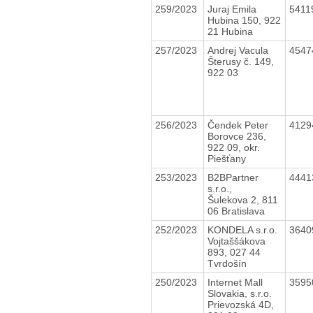
259/2023
Juraj Emila
5411
Hubina 150, 922
21 Hubina
257/2023
Andrej Vacula
4547
Šterusy č. 149,
922 03
256/2023
Čendek Peter
4129
Borovce 236,
922 09, okr.
Piešťany
253/2023
B2BPartner
4441
s.r.o.,
Šulekova 2, 811
06 Bratislava
252/2023
KONDELA s.r.o.
3640
Vojtaššákova
893, 027 44
Tvrdošín
250/2023
Internet Mall
3595
Slovakia, s.r.o.
Prievozská 4D,