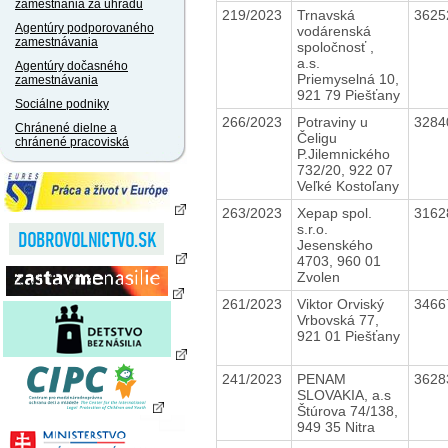
zamestnania za úhradu
219/2023
Trnavská
3625
Agentúry podporovaného
vodárenská
zamestnávania
spoločnosť ,
a.s.
Agentúry dočasného
Priemyselná 10,
zamestnávania
921 79 Piešťany
Sociálne podniky
266/2023
Potraviny u
3284
Chránené dielne a
Čeligu
chránené pracoviská
P.Jilemnického
732/20, 922 07
Veľké Kostoľany
263/2023
Xepap spol.
3162
s.r.o.
Jesenského
4703, 960 01
Zvolen
261/2023
Viktor Orviský
3466
Vrbovská 77,
921 01 Piešťany
241/2023
PENAM
3628
SLOVAKIA, a.s
Štúrova 74/138,
949 35 Nitra