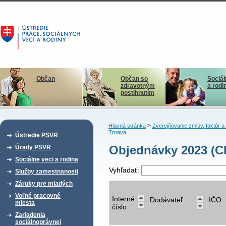
Občan
Občan so
Sociál
zdravotným
a rodi
postihnutím
>
Hlavná stránka
Zverejňovanie zmlúv, faktúr 
Trnava
Ústredie PSVR
Objednávky 2023 (C
Úrady PSVR
Sociálne veci a rodina
Vyhľadať:
Služby zamestnanosti
Záruky pre mladých
Voľné pracovné
Interné
Dodávateľ
IČO
miesta
číslo
Zariadenia
sociálnoprávnej