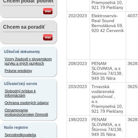
Chcem podať podnet
Priemyselná 10,
921 79 Piešťany
202/2023
Elektroservis-
4037
Real Sound
Bernoláková 59,
Chcem sa poradiť
920 42 Červeník
Užitočné dokumenty
Vzory žiadostí v slovenskom
208/2023
PENAM
3628
jazyku a iných jazykoch
SLOVAKIA, a.s
Právne predpisy
Štúrova 74/138,
949 35 Nitra
Užívateľský servis
203/2023
Trnavská
3625
vodárenská
Slobodný prístup k
informáciám
spoločnosť ,
a.s.
Ochrana osobných údajov
Priemyselná 10,
Oznamovanie
921 79 Piešťany
protispoločenskej činnosti
198/2023
PENAM
3628
SLOVAKIA, a.s
Naše registre
Štúrova 74/138,
949 35 Nitra
Sprostredkovatelia