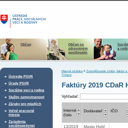
Občan
Občan so
Sociál
zdravotným
a rodi
postihnutím
>
Hlavná stránka
Zverejňovanie zmlúv, faktúr 
Trnava
Ústredie PSVR
Faktúry 2019 CDaR 
Úrady PSVR
Sociálne veci a rodina
Vyhľadať:
Služby zamestnanosti
Záruky pre mladých
Interné
Dodávateľ
IČO
Voľné pracovné
číslo
miesta
Zariadenia
sociálnoprávnej
13/2019
Mesto Holíč