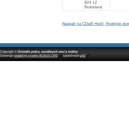
824 12
Bratislava
Naspäť na CDaR Holíč, Rodinné do
Copyright ©
Ústredie práce, sociálnych vecí a rodiny
Generuje
redakčný systém BUXUS CMS
spoločnosti
ui42
.