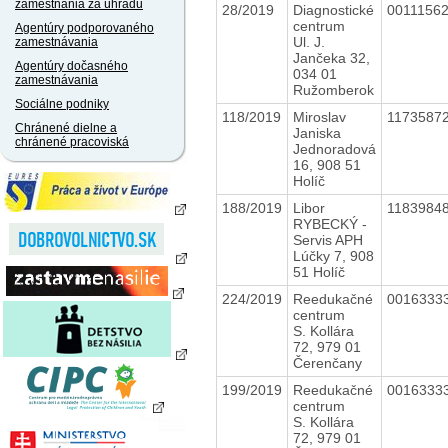
zamestnania za úhradu
28/2019
Diagnostické
0011156
centrum
Agentúry podporovaného
Ul. J.
zamestnávania
Jančeka 32,
Agentúry dočasného
034 01
zamestnávania
Ružomberok
Sociálne podniky
118/2019
Miroslav
1173587
Chránené dielne a
Janiska
chránené pracoviská
Jednoradová
16, 908 51
Holíč
188/2019
Libor
1183984
RYBECKÝ -
Servis APH
Lúčky 7, 908
51 Holíč
224/2019
Reedukačné
0016333
centrum
S. Kollára
72, 979 01
Čerenčany
199/2019
Reedukačné
0016333
centrum
S. Kollára
72, 979 01