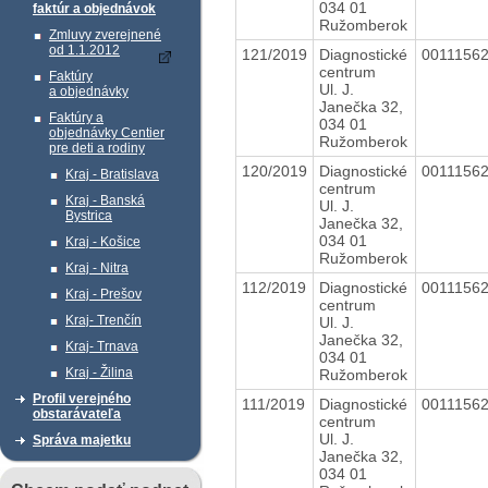
034 01
faktúr a objednávok
Ružomberok
Zmluvy zverejnené
od 1.1.2012
121/2019
Diagnostické
0011156
centrum
Faktúry
Ul. J.
a objednávky
Janečka 32,
Faktúry a
034 01
objednávky Centier
Ružomberok
pre deti a rodiny
120/2019
Diagnostické
0011156
Kraj - Bratislava
centrum
Kraj - Banská
Ul. J.
Bystrica
Janečka 32,
034 01
Kraj - Košice
Ružomberok
Kraj - Nitra
112/2019
Diagnostické
0011156
Kraj - Prešov
centrum
Kraj- Trenčín
Ul. J.
Janečka 32,
Kraj- Trnava
034 01
Kraj - Žilina
Ružomberok
Profil verejného
111/2019
Diagnostické
0011156
obstarávateľa
centrum
Ul. J.
Správa majetku
Janečka 32,
034 01