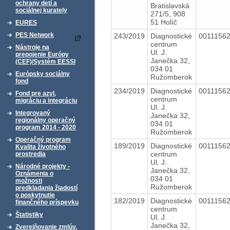
ochrany detí a
Bratislavská
sociálnej kurately
271/5, 908
51 Holíč
EURES
PES Network
243/2019
Diagnostické
0011156
centrum
Nástroje na
Ul. J.
prepojenie Európy
Janečka 32,
(CEF)/Systém EESSI
034 01
Európsky sociálny
Ružomberok
fond
234/2019
Diagnostické
0011156
Fond pre azyl,
centrum
migráciu a integráciu
Ul. J.
Integrovaný
Janečka 32,
regionálny operačný
034 01
program 2014 - 2020
Ružomberok
Operačný program
189/2019
Diagnostické
0011156
Kvalita životného
centrum
prostredia
Ul. J.
Národné projekty -
Janečka 32,
Oznámenia o
034 01
možnosti
Ružomberok
predkladania žiadostí
o poskytnutie
182/2019
Diagnostické
0011156
finančného príspevku
centrum
Štatistiky
Ul. J.
Janečka 32,
Zverejňovanie zmlúv,