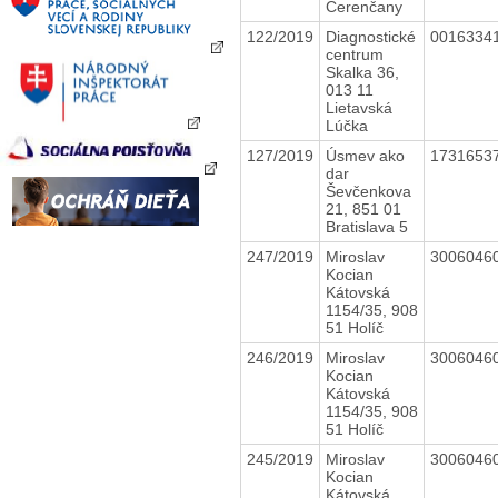
Čerenčany
122/2019
Diagnostické
0016334
centrum
Skalka 36,
013 11
Lietavská
Lúčka
127/2019
Úsmev ako
1731653
dar
Ševčenkova
21, 851 01
Bratislava 5
247/2019
Miroslav
3006046
Kocian
Kátovská
1154/35, 908
51 Holíč
246/2019
Miroslav
3006046
Kocian
Kátovská
1154/35, 908
51 Holíč
245/2019
Miroslav
3006046
Kocian
Kátovská