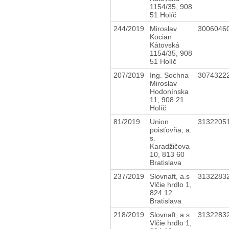
1154/35, 908
51 Holíč
244/2019
Miroslav
3006046
Kocian
Kátovská
1154/35, 908
51 Holíč
207/2019
Ing. Sochna
3074322
Miroslav
Hodonínska
11, 908 21
Holíč
81/2019
Union
3132205
poisťovňa, a.
s.
Karadžičova
10, 813 60
Bratislava
237/2019
Slovnaft, a.s
3132283
Vlčie hrdlo 1,
824 12
Bratislava
218/2019
Slovnaft, a.s
3132283
Vlčie hrdlo 1,