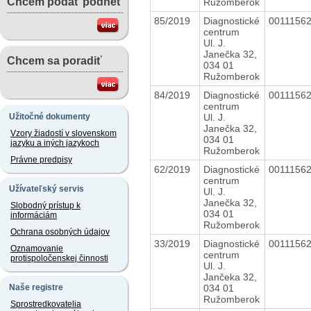
Chcem podať podnet
Ružomberok
85/2019
Diagnostické
0011156
centrum
Ul. J.
Janečka 32,
Chcem sa poradiť
034 01
Ružomberok
84/2019
Diagnostické
0011156
centrum
Ul. J.
Užitočné dokumenty
Janečka 32,
Vzory žiadostí v slovenskom
034 01
jazyku a iných jazykoch
Ružomberok
Právne predpisy
62/2019
Diagnostické
0011156
centrum
Užívateľský servis
Ul. J.
Janečka 32,
Slobodný prístup k
034 01
informáciám
Ružomberok
Ochrana osobných údajov
33/2019
Diagnostické
0011156
Oznamovanie
centrum
protispoločenskej činnosti
Ul. J.
Jančeka 32,
034 01
Naše registre
Ružomberok
Sprostredkovatelia