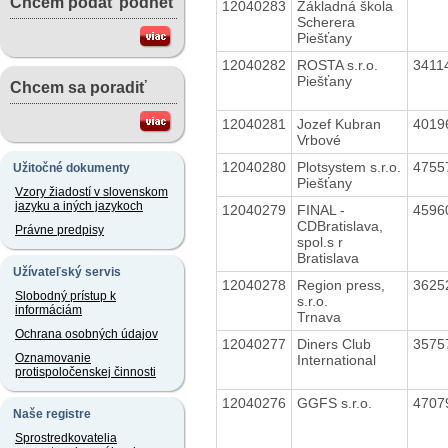
Chcem podať podnet
12040283
Základná škola
Scherera
Piešťany
12040282
ROSTA s.r.o.
3411
Piešťany
Chcem sa poradiť
12040281
Jozef Kubran
4019
Vrbové
12040280
Plotsystem s.r.o.
4755
Užitočné dokumenty
Piešťany
Vzory žiadostí v slovenskom
jazyku a iných jazykoch
12040279
FINAL -
4596
CDBratislava,
Právne predpisy
spol.s r
Bratislava
Užívateľský servis
12040278
Region press,
3625
Slobodný prístup k
s.r.o.
informáciám
Trnava
Ochrana osobných údajov
12040277
Diners Club
3575
Oznamovanie
International
protispoločenskej činnosti
12040276
GGFS s.r.o.
4707
Naše registre
Sprostredkovatelia