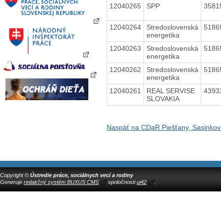
12040265
SPP
3581
12040264
Stredoslovenská
5186
energetika
12040263
Stredoslovenská
5186
energetika
12040262
Stredoslovenská
5186
energetika
12040261
REAL SERVISE
4393
SLOVAKIA
Naspäť na CDaR Piešťany, Sasinkov
Copyright ©
Ústredie práce, sociálnych vecí a rodiny
Generuje
redakčný systém BUXUS CMS
spoločnosti
ui42
.