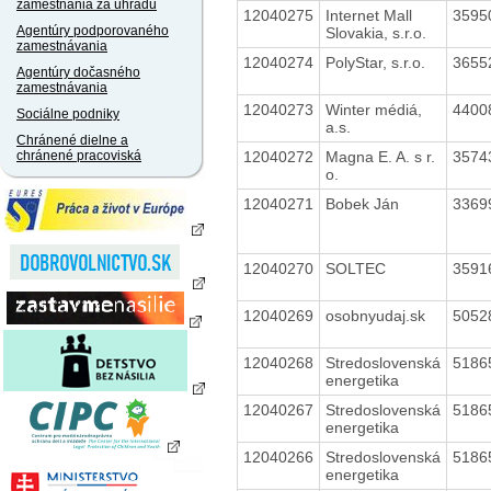
zamestnania za úhradu
12040275
Internet Mall
3595
Agentúry podporovaného
Slovakia, s.r.o.
zamestnávania
12040274
PolyStar, s.r.o.
3655
Agentúry dočasného
zamestnávania
12040273
Winter médiá,
4400
Sociálne podniky
a.s.
Chránené dielne a
12040272
Magna E. A. s r.
3574
chránené pracoviská
o.
12040271
Bobek Ján
3369
12040270
SOLTEC
3591
12040269
osobnyudaj.sk
5052
12040268
Stredoslovenská
5186
energetika
12040267
Stredoslovenská
5186
energetika
12040266
Stredoslovenská
5186
energetika