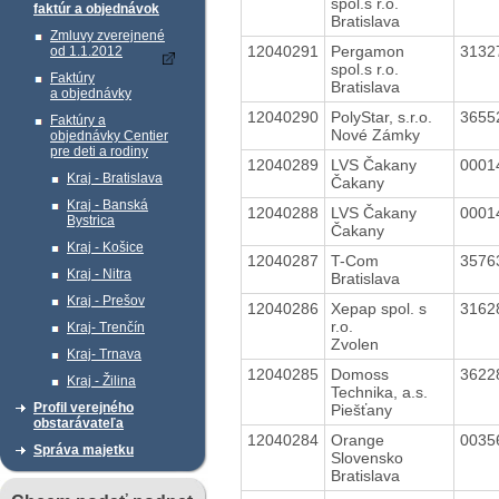
spol.s r.o.
faktúr a objednávok
Bratislava
Zmluvy zverejnené
12040291
Pergamon
3132
od 1.1.2012
spol.s r.o.
Faktúry
Bratislava
a objednávky
12040290
PolyStar, s.r.o.
3655
Faktúry a
Nové Zámky
objednávky Centier
pre deti a rodiny
12040289
LVS Čakany
0001
Kraj - Bratislava
Čakany
Kraj - Banská
12040288
LVS Čakany
0001
Bystrica
Čakany
Kraj - Košice
12040287
T-Com
3576
Kraj - Nitra
Bratislava
Kraj - Prešov
12040286
Xepap spol. s
3162
r.o.
Kraj- Trenčín
Zvolen
Kraj- Trnava
12040285
Domoss
3622
Kraj - Žilina
Technika, a.s.
Profil verejného
Piešťany
obstarávateľa
12040284
Orange
0035
Správa majetku
Slovensko
Bratislava