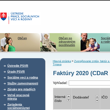
Občan
Občan so
Sociál
zdravotným
a rodi
postihnutím
>
Hlavná stránka
Zverejňovanie zmlúv, faktúr 
Trnava
Ústredie PSVR
Faktúry 2020 (CDaR 
Úrady PSVR
Sociálne veci a rodina
Vyhľadať:
Služby zamestnanosti
Záruky pre mladých
Voľné pracovné
Interné
Dodávateľ
IČO
miesta
číslo
Zariadenia
sociálnoprávnej