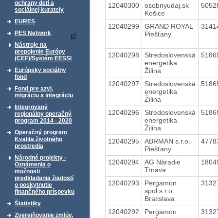
ochrany detí a
12040300
osobnyudaj.sk
5052
sociálnej kurately
Košice
EURES
12040299
GRAND ROYAL
3141
PES Network
Piešťany
Nástroje na
prepojenie Európy
12040298
Stredoslovenská
5186
(CEF)/Systém EESSI
energetika
Žilina
Európsky sociálny
fond
12040297
Stredoslovenská
5186
Fond pre azyl,
energetika
migráciu a integráciu
Žilina
Integrovaný
12040296
Stredoslovenská
5186
regionálny operačný
energetika
program 2014 - 2020
Žilina
Operačný program
Kvalita životného
12040295
ABRMAN s.r.o.
4778
prostredia
Piešťany
Národné projekty -
12040294
AG Náradie
1804
Oznámenia o
Trnava
možnosti
predkladania žiadostí
12040293
Pergamon
3132
o poskytnutie
spol.s r.o.
finančného príspevku
Bratislava
Štatistiky
12040292
Pergamon
3132
Zverejňovanie zmlúv,