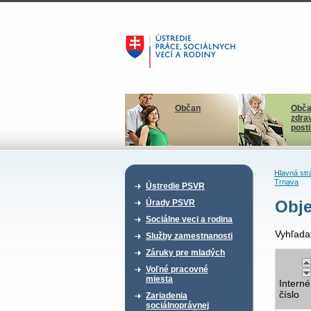
Občan
Obča
zdra
post
Hlavná str
Trnava
Ústredie PSVR
Obje
Úrady PSVR
Sociálne veci a rodina
Vyhľada
Služby zamestnanosti
Záruky pre mladých
Voľné pracovné
miesta
Interné
číslo
Zariadenia
sociálnoprávnej