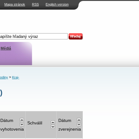
Mapa stránok
RSS
English version
Médiá
>
rodiny
Kraj-
)
Dátum
Dátum
Schválil
vyhotovenia
zverejnenia