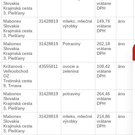
Slovakia
vrátane
Krajinská cesta
DPH
3, Piešťany
Mabonex
31428819
mlieko, mliečné
149,76
áno
Slovakia
výrobky
vrátane
Krajinská cesta
DPH
3, Piešťany
Mabonex
31428819
Potraviny
262,18
áno
C
Slovakia
vrátane
p
Krajinská cesta
DPH
3, Piešťany
Križanová -
43555811
ovocie a
108,42
áno
Veľkoobchod
zelenina
vrátane
OZ
DPH
Trstinská cesta
9, Trnava
Mabonex
31428819
potraviny
264,46
áno
Slovakia
vrátane
Krajinská cesta
DPH
3, Piešťany
Mabonex
31428819
mlieko, mliečné
214,86
áno
Slovakia
výrobky
vrátane
Krajinská cesta
DPH
3, Piešťany