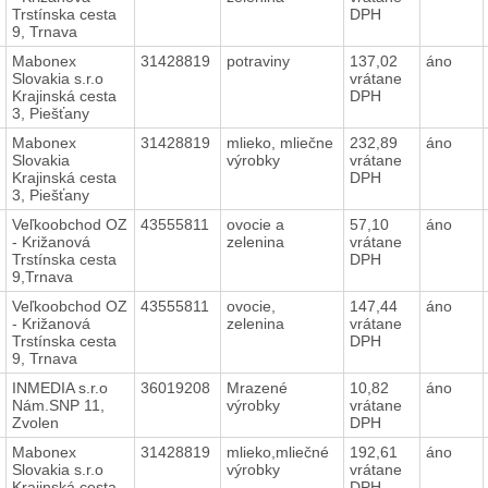
Trstínska cesta
DPH
9, Trnava
Mabonex
31428819
potraviny
137,02
áno
Slovakia s.r.o
vrátane
Krajinská cesta
DPH
3, Piešťany
Mabonex
31428819
mlieko, mliečne
232,89
áno
Slovakia
výrobky
vrátane
Krajinská cesta
DPH
3, Piešťany
Veľkoobchod OZ
43555811
ovocie a
57,10
áno
- Križanová
zelenina
vrátane
Trstínska cesta
DPH
9,Trnava
Veľkoobchod OZ
43555811
ovocie,
147,44
áno
- Križanová
zelenina
vrátane
Trstínska cesta
DPH
9, Trnava
INMEDIA s.r.o
36019208
Mrazené
10,82
áno
Nám.SNP 11,
výrobky
vrátane
Zvolen
DPH
Mabonex
31428819
mlieko,mliečné
192,61
áno
Slovakia s.r.o
výrobky
vrátane
Krajinská cesta
DPH