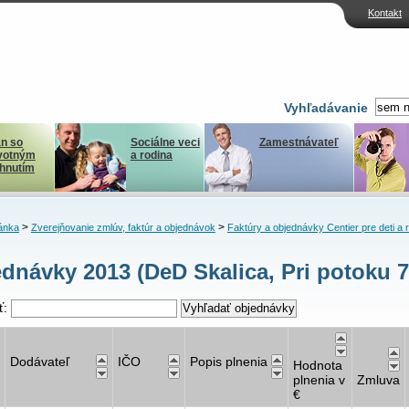
Kontakt
Vyhľadávanie
n so
Sociálne veci
Zamestnávateľ
votným
a rodina
ihnutím
>
>
ánka
Zverejňovanie zmlúv, faktúr a objednávok
Faktúry a objednávky Centier pre deti a 
dnávky 2013 (DeD Skalica, Pri potoku 7
ť:
Dodávateľ
IČO
Popis plnenia
Hodnota
plnenia v
Zmluva
€