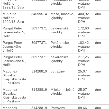
Hollého
výrobky
vrátane
1999/13, Šala
DPH
MIK s.r.o
34099514
Mäso, mäsové
400,92
áno
Hollého
výrobky
vrátane
1999/13, Šala
DPH
Purgát Peter
30977371
pekárenské
172,60
áno
Jesenského 5,
výrobky
vrátane
Holíč
DPH
Purgát Peter
30977371
Pekárenské
182,42
áno
Jesenského
výrobky
vrátane
5,Holíč
DPH
Purgát Peter
30977371
pekárenské
217,25
áno
Jesenského 5 ,
výrobky
vrátane
Holíč
DPH
Mabonex
31428819
potraviny
25,07
áno
Slovakia
vrátane
Krajinská cesta
DPH
3, Piešťany
Mabonex
31428819
Mlieko, mliečné
25,07
áno
Slovakia
výrobky
vrátane
Krajinská cesta
DPH
3, Piešťany
Mabonex
31428819
Potraviny
89,66
áno