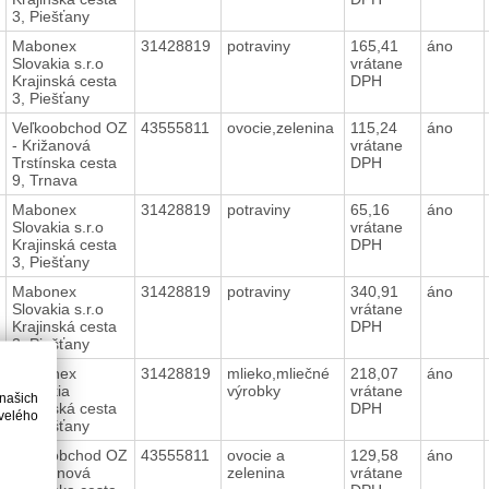
3, Piešťany
Mabonex
31428819
potraviny
165,41
áno
Slovakia s.r.o
vrátane
Krajinská cesta
DPH
3, Piešťany
Veľkoobchod OZ
43555811
ovocie,zelenina
115,24
áno
- Križanová
vrátane
Trstínska cesta
DPH
9, Trnava
Mabonex
31428819
potraviny
65,16
áno
Slovakia s.r.o
vrátane
Krajinská cesta
DPH
3, Piešťany
Mabonex
31428819
potraviny
340,91
áno
Slovakia s.r.o
vrátane
Krajinská cesta
DPH
3, Piešťany
Mabonex
31428819
mlieko,mliečné
218,07
áno
Slovakia
výrobky
vrátane
 našich
Krajinská cesta
DPH
velého
3, Piešťany
Veľkoobchod OZ
43555811
ovocie a
129,58
áno
- Križanová
zelenina
vrátane