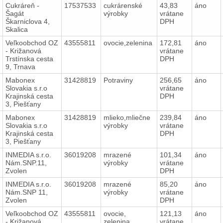
Cukráreň -
17537533
cukrárenské
43,83
áno
Šagát
výrobky
vrátane
Škarniclova 4,
DPH
Skalica
Veľkoobchod OZ
43555811
ovocie,zelenina
172,81
áno
- Križanová
vrátane
Trstínska cesta
DPH
9, Trnava
Mabonex
31428819
Potraviny
256,65
áno
Slovakia s.r.o
vrátane
Krajinská cesta
DPH
3, Piešťany
Mabonex
31428819
mlieko,mliečne
239,84
áno
Slovakia s.r.o
výrobky
vrátane
Krajinská cesta
DPH
3, Piešťany
INMEDIA s.r.o.
36019208
mrazené
101,34
áno
Nám.SNP.11,
výrobky
vrátane
Zvolen
DPH
INMEDIA s.r.o.
36019208
mrazené
85,20
áno
Nám.SNP 11,
výrobky
vrátane
Zvolen
DPH
Veľkoobchod OZ
43555811
ovocie,
121,13
áno
- Križanová
zelenina
vrátane