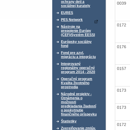
ochrany detí a
0039
sociálnej kurately
EURES
PES Network
0172
Nástroje na
prepojenie Európy
(CEF)/Systém EESSI
Európsky sociálny
fond
0176
Fond pre azyl,
migráciu a integráciu
Integrovaný
regionálny operačný
0157
program 2014 - 2020
Operačný program
Kvalita životného
prostredia
0173
Národné projekty -
Oznámenia o
možnosti
predkladania žiadostí
0173
o poskytnutie
finančného príspevku
Štatistiky
0172
Zverejňovanie zmlúv,