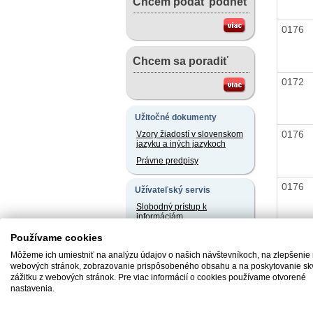
Chcem podať podnet
0176
Chcem sa poradiť
0172
Užitočné dokumenty
0176
Vzory žiadostí v slovenskom
jazyku a iných jazykoch
Právne predpisy
0176
Užívateľský servis
Slobodný prístup k
informáciám
Ochrana osobných údajov
Používame cookies
0157
Oznamovanie
Môžeme ich umiestniť na analýzu údajov o našich návštevníkoch, na zlepšenie
protispoločenskej činnosti
webových stránok, zobrazovanie prispôsobeného obsahu a na poskytovanie sk
zážitku z webových stránok. Pre viac informácií o cookies používame otvorené
nastavenia.
Naše registre
0172
Sprostredkovatelia