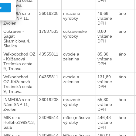
Trstínska cesta
DPH
9, Trnava
te
INMEDIA s.r.o
36019208
mrazené
49,68
áno
Nám.SNP 11,
výrobky
vrátane
Zvolen
DPH
Cukráreň -
17537533
cukrárenské
8,80
áno
Šagát
výrobky
vrátane
Škarniclova 4,
DPH
Skalica
Veľkoobchod OZ
43555811
ovocie a
85,30
áno
- Križanová
zelenina
vrátane
Trstínska cesta
DPH
9, Trnava
Veľkoobchod
04355811
ovocie a
131,89
áno
OZ-Križanová
zelenina
vrátane
Trstínská cesta
DPH
9, Trnava
INMEDIA s.r.o.
36019208
mrazené
55,30
áno
Nám.SNP 11,
výrobky
vrátane
Zvolen
DPH
MIK s.r.o.
34099514
mäso,mäsové
446,48
áno
Hollého1999/13,
výrobky
vrátane
Šala
DPH
MIK s.r.o.
34099514
Mäso,mäsové
480,01
áno