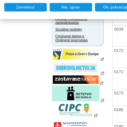
zamestnania za úhradu
Zamietnuť
Nie, uprav
Ok, pokračuj
Agentúry podporovaného
zamestnávania
0173
Agentúry dočasného
zamestnávania
0039
Sociálne podniky
Chránené dielne a
chránené pracoviská
0172
0172
0173
0180
0180