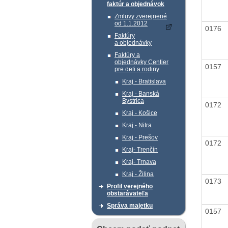
faktúr a objednávok
Zmluvy zverejnené
od 1.1.2012
0176
Faktúry
a objednávky
Faktúry a
objednávky Centier
0157
pre deti a rodiny
Kraj - Bratislava
Kraj - Banská
Bystrica
0172
Kraj - Košice
Kraj - Nitra
Kraj - Prešov
0172
Kraj- Trenčín
Kraj- Trnava
Kraj - Žilina
0173
Profil verejného
obstarávateľa
Správa majetku
0157