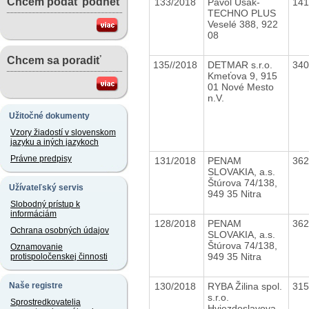
Chcem podať podnet
133/2018
Pavol Ušák-
14
TECHNO PLUS
Veselé 388, 922
08
Chcem sa poradiť
135//2018
DETMAR s.r.o.
34
Kmeťova 9, 915
01 Nové Mesto
n.V.
Užitočné dokumenty
Vzory žiadostí v slovenskom
jazyku a iných jazykoch
Právne predpisy
131/2018
PENAM
36
SLOVAKIA, a.s.
Štúrova 74/138,
Užívateľský servis
949 35 Nitra
Slobodný prístup k
informáciám
128/2018
PENAM
36
Ochrana osobných údajov
SLOVAKIA, a.s.
Štúrova 74/138,
Oznamovanie
949 35 Nitra
protispoločenskej činnosti
130/2018
RYBA Žilina spol.
31
Naše registre
s.r.o.
Sprostredkovatelia
Hviezdoslavova