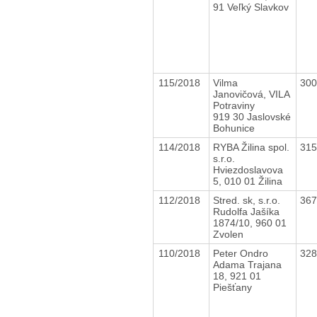
91 Veľký Slavkov
115/2018
Vilma
30
Janovičová, VILA
Potraviny
919 30 Jaslovské
Bohunice
114/2018
RYBA Žilina spol.
31
s.r.o.
Hviezdoslavova
5, 010 01 Žilina
112/2018
Stred. sk, s.r.o.
36
Rudolfa Jašíka
1874/10, 960 01
Zvolen
110/2018
Peter Ondro
32
Adama Trajana
18, 921 01
Piešťany