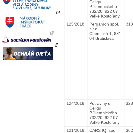
Čeligu
P.Jilemnického
732/20, 922 07
Veľké Kostoľany
125/2018
Pergamon spol.
31
s.r.o.
Chemická 1, 831
04 Bratislava
124/2018
Potraviny u
32
Čeligu
P.Jilemnického
732/20, 922 07
Veľké Kostoľany
121/2018
CARS IQ, spol.
36