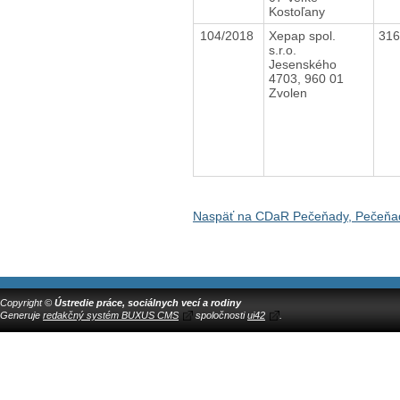
Kostoľany
104/2018
Xepap spol.
31
s.r.o.
Jesenského
4703, 960 01
Zvolen
Naspäť na CDaR Pečeňady, Pečeňa
Copyright ©
Ústredie práce, sociálnych vecí a rodiny
Generuje
redakčný systém BUXUS CMS
spoločnosti
ui42
.