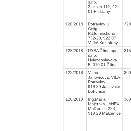
s.r.o.
Žilinská 112, 921
01 Piešťany
126/2018
Potraviny u
32
Čeligu
P.Jilemnického
732/20, 922 07
Veľké Kostoľany
123/2018
RYBA Žilina spol.
31
s.r.o.
Hviezdoslavova
5, 010 01 Žilina
122/2018
Vilma
30
Janovičová, VILA
Potraviny
919 30 Jaslovské
Bohunice
120/2018
Ing.Mária
30
Majerská - ANEX
Malženice 233,
919 29 Malženice