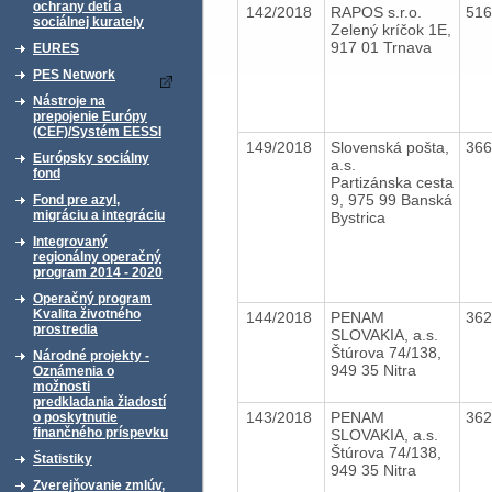
ochrany detí a
142/2018
RAPOS s.r.o.
51
sociálnej kurately
Zelený kríčok 1E,
917 01 Trnava
EURES
PES Network
Nástroje na
prepojenie Európy
(CEF)/Systém EESSI
149/2018
Slovenská pošta,
36
Európsky sociálny
a.s.
fond
Partizánska cesta
9, 975 99 Banská
Fond pre azyl,
migráciu a integráciu
Bystrica
Integrovaný
regionálny operačný
program 2014 - 2020
Operačný program
Kvalita životného
144/2018
PENAM
36
prostredia
SLOVAKIA, a.s.
Štúrova 74/138,
Národné projekty -
949 35 Nitra
Oznámenia o
možnosti
predkladania žiadostí
143/2018
PENAM
36
o poskytnutie
finančného príspevku
SLOVAKIA, a.s.
Štúrova 74/138,
Štatistiky
949 35 Nitra
Zverejňovanie zmlúv,