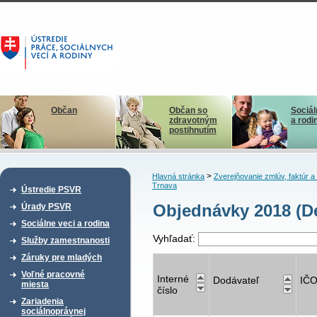
Občan
Občan so
Sociál
zdravotným
a rodi
postihnutím
>
Hlavná stránka
Zverejňovanie zmlúv, faktúr 
Trnava
Ústredie PSVR
Objednávky 2018 (D
Úrady PSVR
Sociálne veci a rodina
Vyhľadať:
Služby zamestnanosti
Záruky pre mladých
Voľné pracovné
Interné
Dodávateľ
IČ
miesta
číslo
Zariadenia
sociálnoprávnej