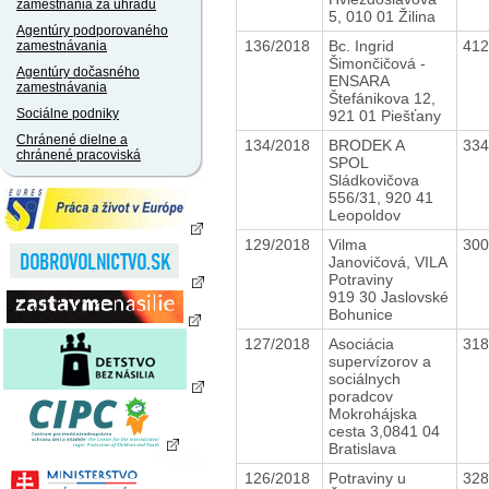
zamestnania za úhradu
5, 010 01 Žilina
Agentúry podporovaného
136/2018
Bc. Ingrid
41
zamestnávania
Šimončičová -
Agentúry dočasného
ENSARA
zamestnávania
Štefánikova 12,
Sociálne podniky
921 01 Piešťany
Chránené dielne a
134/2018
BRODEK A
33
chránené pracoviská
SPOL
Sládkovičova
556/31, 920 41
Leopoldov
129/2018
Vilma
30
Janovičová, VILA
Potraviny
919 30 Jaslovské
Bohunice
127/2018
Asociácia
31
supervízorov a
sociálnych
poradcov
Mokrohájska
cesta 3,0841 04
Bratislava
126/2018
Potraviny u
32