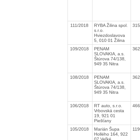
111/2018
RYBA Žilina spol.
31
s.r.o.
Hviezdoslavova
5, 010 01 Žilina
109/2018
PENAM
36
SLOVAKIA, a.s.
Štúrova 74/138,
949 35 Nitra
108/2018
PENAM
36
SLOVAKIA, a.s.
Štúrova 74/138,
949 35 Nitra
106/2018
RT auto, s.r.o.
46
Vrbovská cesta
19, 921 01
Piešťany
105/2018
Marián Šupa
11
Hollého 164, 922
07 Veľké