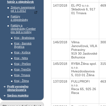
faktúr a objednávok
147/2018
EL-PO s.r.o.
46
Zmluvy zverejnené
Skladová 6, 917
od 1.1.2012
01 Trnava
Faktúry
a objednávky
Faktúry a
objednávky Centier
pre deti a rodiny
Kraj - Bratislava
146/2018
Vilma
30
Kraj - Banská
Janovičová, VILA
Bystrica
Potraviny
Kraj - Košice
919 30 Jaslovské
Bohunice
Kraj - Nitra
145/2018
RYBA Žilina spol.
31
Kraj - Prešov
s.r.o.
Kraj- Trenčín
Hviezdoslavova
5, 010 01 Žilina
Kraj- Trnava
Kraj - Žilina
137/2018
FULLPROFI
46
s.r.o.
Profil verejného
Reca 65, 925 26
obstarávateľa
Reca
Správa majetku