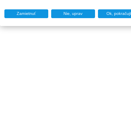
Zamietnuť
Nie, uprav
Ok, pokračuj