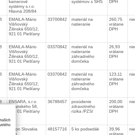
kamerové
systémov s SHS
DPH
systémy s.r.o.
Hlavná 208/84
18
EMAILA-Mário
33700842
materiál na
260,75
ni
Višňovský
natieranie
vrátane
Žilinská 650/12,
DPH
921 01 Piešťany
18
EMAILA-Mário
03370842
materiál na
26,93
ni
Višňovský
natieranie
vrátane
Žilinská 650/12,
záhradného
DPH
921 01 Piešťany
domčeka
18
EMAILA-Mário
03370842
materiál na
123,11
ni
Višňovský
natieranie
vrátane
Žilinská 650/12,
záhradného
DPH
921 01 Piešťany
domčeka
18
ENSARA, s.r.o.
36788457
posúdenie
200,00
ni
Vajanského 58,
zdravotného
vrátane
921 01 Piešťany
rizika /PZS/
DPH
 našich
velého
018
Filson Slovakia
48157716
5 ks podsedák
39,96
ni
s.r.o.
vrátane