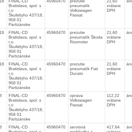
018
FINAL-CD
45960470
prezutie
21,60
án
Bratislava, spol. s
pneumatík
vrátane
r.o.
Volkswagen
DPH
Škultétyho 437/18,
Passat
958 01
Partizánske
018
FINAL-CD
45960470
prezutie
21,60
án
Bratislava, spol. s
pneumatík Škoda
vrátane
r.o.
Roomster
DPH
Škultétyho 437/18,
958 01
Partizánske
018
FINAL-CD
45960470
prezutie
21,60
án
Bratislava, spol. s
pneumatík Fiat
vrátane
r.o.
Ducato
DPH
Škultétyho 437/18,
958 01
Partizánske
18
FINAL-CD
45960470
oprava
112,22
án
Bratislava, spol. s
Volkswagen
vrátane
r.o.
Passat
DPH
Škultétyho 437/18,
958 01
Partizánske
18
FINAL-CD
45960470
servisná
417,64
án
Bratislava, spol. s
prehliadka a
vrátane