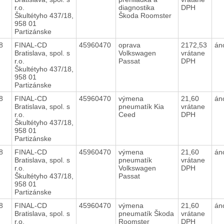
r.o.
diagnostika
DPH
Škultétyho 437/18,
Škoda Roomster
958 01
Partizánske
18
FINAL-CD
45960470
oprava
2172,53
án
Bratislava, spol. s
Volkswagen
vrátane
r.o.
Passat
DPH
Škultétyho 437/18,
958 01
Partizánske
18
FINAL-CD
45960470
výmena
21,60
án
Bratislava, spol. s
pneumatík Kia
vrátane
r.o.
Ceed
DPH
Škultétyho 437/18,
958 01
Partizánske
18
FINAL-CD
45960470
výmena
21,60
án
Bratislava, spol. s
pneumatík
vrátane
r.o.
Volkswagen
DPH
Škultétyho 437/18,
Passat
958 01
Partizánske
18
FINAL-CD
45960470
výmena
21,60
án
Bratislava, spol. s
pneumatík Škoda
vrátane
r.o.
Roomster
DPH