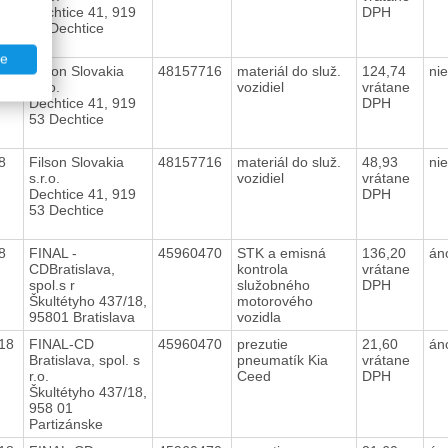
Dechtice 41, 919
DPH
53 Dechtice
te
18
Filson Slovakia
48157716
materiál do služ.
124,74
ni
s.r.o.
vozidiel
vrátane
Dechtice 41, 919
DPH
53 Dechtice
18
Filson Slovakia
48157716
materiál do služ.
48,93
ni
s.r.o.
vozidiel
vrátane
Dechtice 41, 919
DPH
53 Dechtice
18
FINAL -
45960470
STK a emisná
136,20
án
CDBratislava,
kontrola
vrátane
spol.s r
služobného
DPH
Škultétyho 437/18,
motorového
95801 Bratislava
vozidla
018
FINAL-CD
45960470
prezutie
21,60
án
Bratislava, spol. s
pneumatík Kia
vrátane
r.o.
Ceed
DPH
Škultétyho 437/18,
958 01
Partizánske