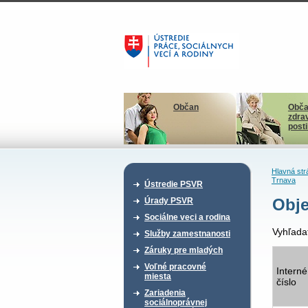
Občan
Obča
zdra
post
Hlavná str
Trnava
Ústredie PSVR
Obje
Úrady PSVR
Sociálne veci a rodina
Vyhľada
Služby zamestnanosti
Záruky pre mladých
Voľné pracovné
Interné
miesta
číslo
Zariadenia
sociálnoprávnej