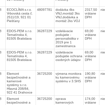
18
ECOCLÍMA s.r.o.
48097781
dodávka 4ks
2317,50
ni
Vrbovská cesta č.
VNJ,montáž 3ks
vrátane
2511/19, 921 01
VNJ,dodávka a
DPH
Piešťany
montáž 2ks VOJ
18
EDOS-PEM s.r.o.
36287229
vzdelávacie
69,00
ni
Tematínska 4,
podujatie -
vrátane
81505 Bratislava
personalistika v
DPH
2019 pre 1
zamestnanca
18
EDOS-PEM s.r.o.
36287229
vzdelávacie
69,00
ni
Tematínska 4,
podujatie ochrana
vrátane
81505 Bratislava
osobných údajov
DPH
18
Elemont
36725200
výmena monitora
190,80
ni
bezpečnostné a
ku kamerovému
vrátane
kamerové
systému v 3.SHS
DPH
systémy s.r.o.
Hlavná 208/84,
922 41 Drahovce
18
Elemont
36725200
oprava
174,00
ni
bezpečnostné a
kamerových
vrátane