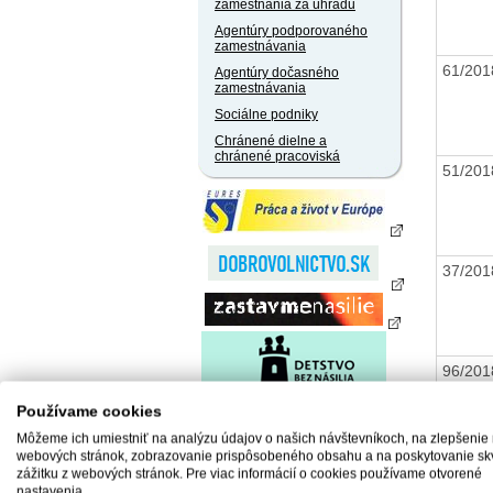
zamestnania za úhradu
Agentúry podporovaného
zamestnávania
61/20
Agentúry dočasného
zamestnávania
Sociálne podniky
Chránené dielne a
chránené pracoviská
51/20
37/20
96/20
Používame cookies
Môžeme ich umiestniť na analýzu údajov o našich návštevníkoch, na zlepšenie
webových stránok, zobrazovanie prispôsobeného obsahu a na poskytovanie sk
102/2
zážitku z webových stránok. Pre viac informácií o cookies používame otvorené
nastavenia.