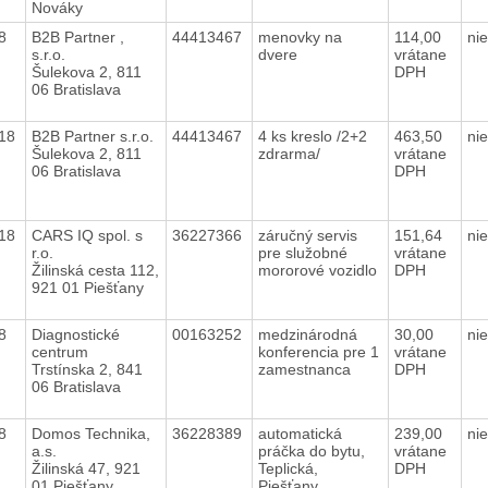
Nováky
18
B2B Partner ,
44413467
menovky na
114,00
ni
s.r.o.
dvere
vrátane
Šulekova 2, 811
DPH
06 Bratislava
018
B2B Partner s.r.o.
44413467
4 ks kreslo /2+2
463,50
ni
Šulekova 2, 811
zdrarma/
vrátane
06 Bratislava
DPH
018
CARS IQ spol. s
36227366
záručný servis
151,64
ni
r.o.
pre služobné
vrátane
Žilinská cesta 112,
mororové vozidlo
DPH
921 01 Piešťany
18
Diagnostické
00163252
medzinárodná
30,00
ni
centrum
konferencia pre 1
vrátane
Trstínska 2, 841
zamestnanca
DPH
06 Bratislava
18
Domos Technika,
36228389
automatická
239,00
ni
a.s.
práčka do bytu,
vrátane
Žilinská 47, 921
Teplická,
DPH
01 Piešťany
Piešťany