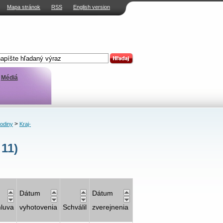
Mapa stránok
RSS
English version
Médiá
>
rodiny
Kraj-
11)
Dátum
Dátum
luva
vyhotovenia
Schválil
zverejnenia