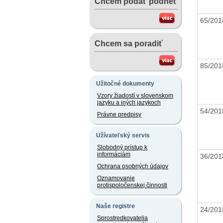
Chcem podať podnet
65/20
Chcem sa poradiť
85/20
Užitočné dokumenty
Vzory žiadostí v slovenskom
jazyku a iných jazykoch
54/20
Právne predpisy
Užívateľský servis
Slobodný prístup k
informáciám
36/20
Ochrana osobných údajov
Oznamovanie
protispoločenskej činnosti
Naše registre
24/20
Sprostredkovatelia