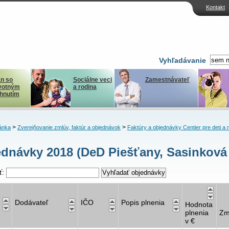
Kontakt
Vyhľadávanie
n so
Sociálne veci
Zamestnávateľ
votným
a rodina
ihnutím
>
>
ánka
Zverejňovanie zmlúv, faktúr a objednávok
Faktúry a objednávky Centier pre deti a 
dnávky 2018 (DeD Piešťany, Sasinková 
ť:
Dodávateľ
IČO
Popis plnenia
Hodnota
plnenia
Zm
v €