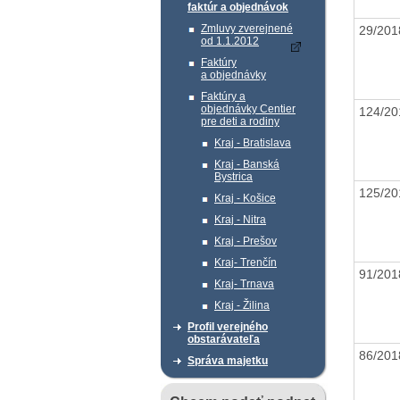
faktúr a objednávok
Zmluvy zverejnené
29/20
od 1.1.2012
Faktúry
a objednávky
Faktúry a
objednávky Centier
124/2
pre deti a rodiny
Kraj - Bratislava
Kraj - Banská
Bystrica
125/2
Kraj - Košice
Kraj - Nitra
Kraj - Prešov
Kraj- Trenčín
91/20
Kraj- Trnava
Kraj - Žilina
Profil verejného
obstarávateľa
86/20
Správa majetku