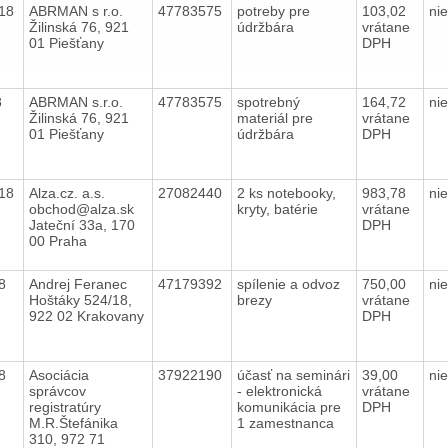
018
ABRMAN s r.o.
47783575
potreby pre
103,02
ni
Žilinská 76, 921
údržbára
vrátane
01 Piešťany
DPH
18
ABRMAN s.r.o.
47783575
spotrebný
164,72
ni
Žilinská 76, 921
materiál pre
vrátane
01 Piešťany
údržbára
DPH
018
Alza.cz. a.s.
27082440
2 ks notebooky,
983,78
ni
obchod@alza.sk
kryty, batérie
vrátane
Jateční 33a, 170
DPH
00 Praha
18
Andrej Feranec
47179392
spílenie a odvoz
750,00
ni
Hoštáky 524/18,
brezy
vrátane
922 02 Krakovany
DPH
18
Asociácia
37922190
účasť na seminári
39,00
ni
správcov
- elektronická
vrátane
registratúry
komunikácia pre
DPH
M.R.Štefánika
1 zamestnanca
310, 972 71