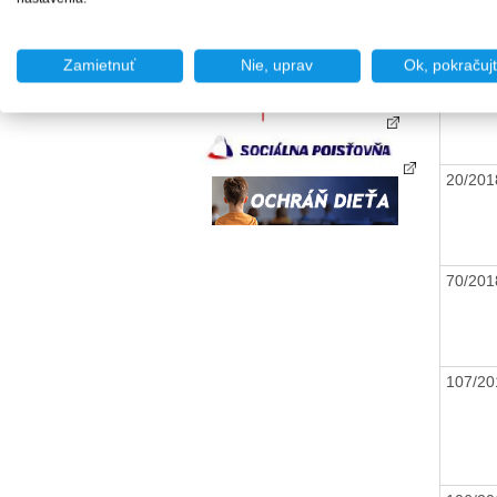
Zamietnuť
Nie, uprav
Ok, pokračuj
66/20
20/20
70/20
107/2