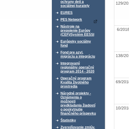
ochrany detí a
129/2
sociálnej kurately
EURES
PES Network
Nástroje na
6/20
prepojenie Európy
(CEF)/Systém EESSI
Európsky sociálny
fond
Fond pre azyl,
138/2
migráciu a integráciu
Integrovaný
regionálny operačný
program 2014 - 2020
Operačný program
69/20
Kvalita životného
prostredia
Národné projekty -
Oznámenia o
možnosti
predkladania žiadostí
10/20
o poskytnutie
finančného príspevku
Štatistiky
Zverejňovanie zmlúv,