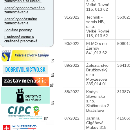
zamestnania za úhradu
Veľké Rovné
Agentúry podporovaného
115, 013 62
zamestnávania
91/2022
Technik -
36382
Agentúry dočasného
servis HB,
zamestnávania
s.r.o.
Sociálne podniky
Veľké Rovné
115, 013 62
Chránené dielne a
chránené pracoviská
90/2022
ELMO s.r.o.
50801
Žarnov
841,013 62
89/2022
Železiarstvo
36418
Družkovský
s.r.o.
Moyzesova
385,014 01
88/2022
Kodys
31387
Slovensko
s.r.o.
Slačianska 2,
Bratislava
87/2022
Jarmila
41586
Cigáňová
Makov 315,