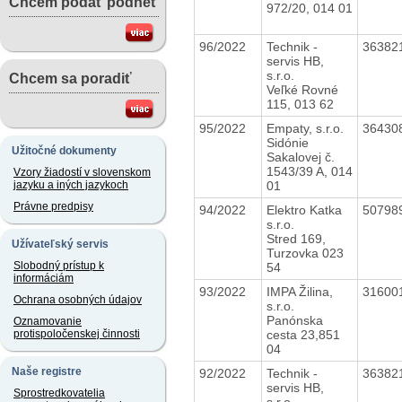
Chcem podať podnet
972/20, 014 01
96/2022
Technik -
36382
servis HB,
s.r.o.
Chcem sa poradiť
Veľké Rovné
115, 013 62
95/2022
Empaty, s.r.o.
36430
Sidónie
Užitočné dokumenty
Sakalovej č.
1543/39 A, 014
Vzory žiadostí v slovenskom
01
jazyku a iných jazykoch
Právne predpisy
94/2022
Elektro Katka
50798
s.r.o.
Stred 169,
Užívateľský servis
Turzovka 023
Slobodný prístup k
54
informáciám
93/2022
IMPA Žilina,
31600
Ochrana osobných údajov
s.r.o.
Panónska
Oznamovanie
cesta 23,851
protispoločenskej činnosti
04
Naše registre
92/2022
Technik -
36382
servis HB,
Sprostredkovatelia
s.r.o.