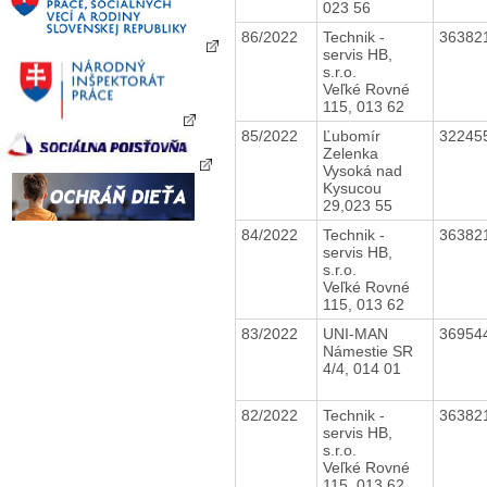
023 56
86/2022
Technik -
36382
servis HB,
s.r.o.
Veľké Rovné
115, 013 62
85/2022
Ľubomír
32245
Zelenka
Vysoká nad
Kysucou
29,023 55
84/2022
Technik -
36382
servis HB,
s.r.o.
Veľké Rovné
115, 013 62
83/2022
UNI-MAN
36954
Námestie SR
4/4, 014 01
82/2022
Technik -
36382
servis HB,
s.r.o.
Veľké Rovné
115, 013 62