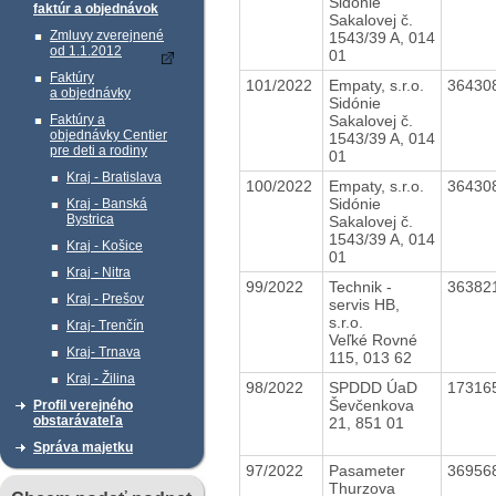
Sidónie
faktúr a objednávok
Sakalovej č.
Zmluvy zverejnené
1543/39 A, 014
od 1.1.2012
01
Faktúry
101/2022
Empaty, s.r.o.
36430
a objednávky
Sidónie
Sakalovej č.
Faktúry a
objednávky Centier
1543/39 A, 014
pre deti a rodiny
01
Kraj - Bratislava
100/2022
Empaty, s.r.o.
36430
Sidónie
Kraj - Banská
Bystrica
Sakalovej č.
1543/39 A, 014
Kraj - Košice
01
Kraj - Nitra
99/2022
Technik -
36382
Kraj - Prešov
servis HB,
s.r.o.
Kraj- Trenčín
Veľké Rovné
Kraj- Trnava
115, 013 62
Kraj - Žilina
98/2022
SPDDD ÚaD
17316
Ševčenkova
Profil verejného
obstarávateľa
21, 851 01
Správa majetku
97/2022
Pasameter
36956
Thurzova