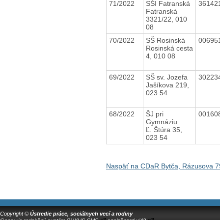
71/2022
SŠI Fatranská
36142
Fatranská
3321/22, 010
08
70/2022
SŠ Rosinská
00695
Rosinská cesta
4, 010 08
69/2022
SŠ sv. Jozefa
30223
Jašíkova 219,
023 54
68/2022
ŠJ pri
00160
Gymnáziu
Ľ. Štúra 35,
023 54
Naspäť na CDaR Bytča, Rázusova 7
Copyright ©
Ústredie práce, sociálnych vecí a rodiny