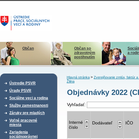
Občan
Občan so
Sociál
zdravotným
a rodi
postihnutím
>
Hlavná stránka
Zverejňovanie zmlúv, faktúr 
Žilina
Ústredie PSVR
Objednávky 2022 (C
Úrady PSVR
Sociálne veci a rodina
Vyhľadať:
Služby zamestnanosti
Záruky pre mladých
Voľné pracovné
Interné
Dodávateľ
IČO
miesta
číslo
Zariadenia
sociálnoprávnej