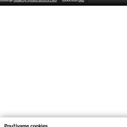
Generuje
redakčný systém BUXUS CMS
spoločnosti
ui42
.
Používame cookies