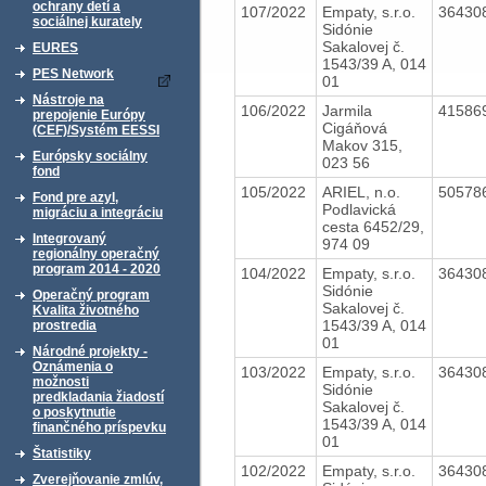
ochrany detí a
107/2022
Empaty, s.r.o.
36430
sociálnej kurately
Sidónie
Sakalovej č.
EURES
1543/39 A, 014
PES Network
01
Nástroje na
106/2022
Jarmila
41586
prepojenie Európy
Cigáňová
(CEF)/Systém EESSI
Makov 315,
Európsky sociálny
023 56
fond
105/2022
ARIEL, n.o.
50578
Fond pre azyl,
Podlavická
migráciu a integráciu
cesta 6452/29,
Integrovaný
974 09
regionálny operačný
program 2014 - 2020
104/2022
Empaty, s.r.o.
36430
Sidónie
Operačný program
Sakalovej č.
Kvalita životného
1543/39 A, 014
prostredia
01
Národné projekty -
Oznámenia o
103/2022
Empaty, s.r.o.
36430
možnosti
Sidónie
predkladania žiadostí
Sakalovej č.
o poskytnutie
1543/39 A, 014
finančného príspevku
01
Štatistiky
102/2022
Empaty, s.r.o.
36430
Zverejňovanie zmlúv,