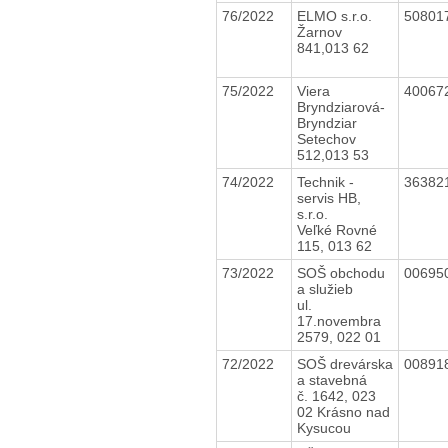
76/2022
ELMO s.r.o.
50801
Žarnov
841,013 62
75/2022
Viera
40067
Bryndziarová-
Bryndziar
Setechov
512,013 53
74/2022
Technik -
36382
servis HB,
s.r.o.
Veľké Rovné
115, 013 62
73/2022
SOŠ obchodu
00695
a služieb
ul.
17.novembra
2579, 022 01
72/2022
SOŠ drevárska
00891
a stavebná
č. 1642, 023
02 Krásno nad
Kysucou