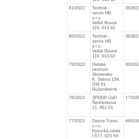
81/2022
Technik -
36382
servis HB,
s.r.o.
Veľké Rovné
115, 013 62
80/2022
Technik -
36382
servis HB,
s.r.o.
Veľké Rovné
115, 013 62
79/2022
Detské
30226
centrum
Slovensko
K. Sidora 134,
034 01
Ružomberok
78/2022
SPDDD ÚaD
17316
Ševčenkova
21, 851 01
77/2022
Danza Trans,
46911
s.r.o.
Kysucká cesta
I.577, 023 54