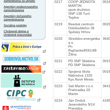
zamestnania za úhradu
0217
COOP JEDNOTA
001
MARTIN
Agentúry podporovaného
spotr.družstvo
zamestnávania
SNP 138 Turč.
Agentúry dočasného
Teplice
zamestnávania
0219
Reeduk.centrum
002
Sociálne podniky
Osloboditeľov 36
Chránené dielne a
Spišský Hrhov
chránené pracoviská
0220
Stredslov.energetika
364
a.s.
Pri
Rajčianke8591/4B
Žilina
0221
PD SNP Sklabina
001
PD SNP Sklabina
0222
Spojená škola
001
Nábrežná 1325
Kys.Nové Mesto
0223
Sali Martin v.o.s.
364
Priehradka 20
Martin
0224
Ján Onduš
418
Jesenského 9/14
Prievidza