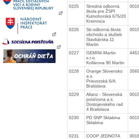
0225
Stredná odborná
001
škola pre ŽSPI
Kutnohorská 675/20
Kremnica
0226
Str.odborná škola
001
obchodu a služieb
Stavbárska 11
Martin
0227
GEMINI-Martin
445
s.r.o.
Kollárova 90 Martin
0228
Orange Slovensko
356
a.s.
Prievozská 6/A
Bratislava
0229
Alianz - Slovenská
001
poisťovna a.s.
Dostojevského rad
4 Bratislava
0230
PD SNP Sklabina
001
Sklabina
0231
COOP JEDNOTA
001