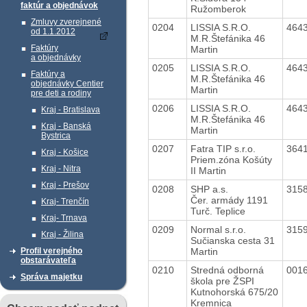
faktúr a objednávok
Ružomberok
Zmluvy zverejnené
0204
LISSIA S.R.O.
464
od 1.1.2012
M.R.Štefánika 46
Faktúry
Martin
a objednávky
0205
LISSIA S.R.O.
464
Faktúry a
M.R.Štefánika 46
objednávky Centier
Martin
pre deti a rodiny
0206
LISSIA S.R.O.
464
Kraj - Bratislava
M.R.Štefánika 46
Kraj - Banská
Martin
Bystrica
0207
Fatra TIP s.r.o.
364
Kraj - Košice
Priem.zóna Košúty
Kraj - Nitra
II Martin
Kraj - Prešov
0208
SHP a.s.
315
Čer. armády 1191
Kraj- Trenčín
Turč. Teplice
Kraj- Trnava
0209
Normal s.r.o.
315
Kraj - Žilina
Sučianska cesta 31
Martin
Profil verejného
obstarávateľa
0210
Stredná odborná
001
Správa majetku
škola pre ŽSPI
Kutnohorská 675/20
Kremnica