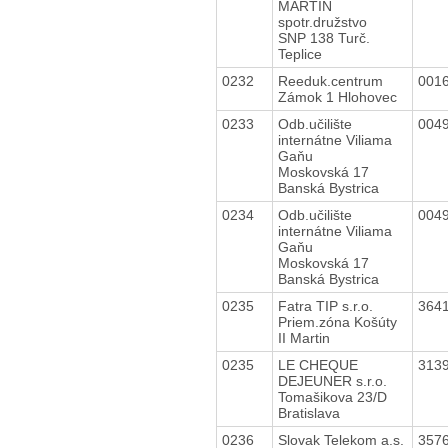
MARTIN
spotr.družstvo
SNP 138 Turč.
Teplice
0232
Reeduk.centrum
001
Zámok 1 Hlohovec
0233
Odb.učilište
004
internátne Viliama
Gaňu
Moskovská 17
Banská Bystrica
0234
Odb.učilište
004
internátne Viliama
Gaňu
Moskovská 17
Banská Bystrica
0235
Fatra TIP s.r.o.
364
Priem.zóna Košúty
II Martin
0235
LE CHEQUE
313
DEJEUNER s.r.o.
Tomašikova 23/D
Bratislava
0236
Slovak Telekom a.s.
357