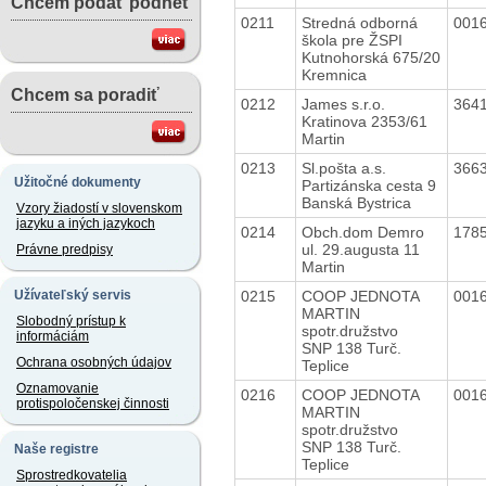
Chcem podať podnet
0211
Stredná odborná
001
škola pre ŽSPI
Kutnohorská 675/20
Kremnica
Chcem sa poradiť
0212
James s.r.o.
364
Kratinova 2353/61
Martin
0213
Sl.pošta a.s.
366
Užitočné dokumenty
Partizánska cesta 9
Banská Bystrica
Vzory žiadostí v slovenskom
jazyku a iných jazykoch
0214
Obch.dom Demro
178
ul. 29.augusta 11
Právne predpisy
Martin
0215
COOP JEDNOTA
001
Užívateľský servis
MARTIN
Slobodný prístup k
spotr.družstvo
informáciám
SNP 138 Turč.
Ochrana osobných údajov
Teplice
Oznamovanie
0216
COOP JEDNOTA
001
protispoločenskej činnosti
MARTIN
spotr.družstvo
SNP 138 Turč.
Naše registre
Teplice
Sprostredkovatelia