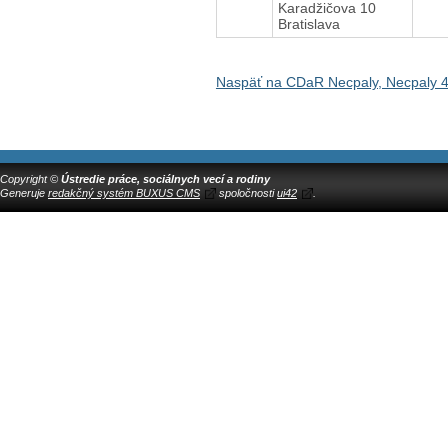
Karadžičova 10
Bratislava
Naspäť na CDaR Necpaly, Necpaly 
Copyright ©
Ústredie práce, sociálnych vecí a rodiny
Generuje
redakčný systém BUXUS CMS
spoločnosti
ui42
.