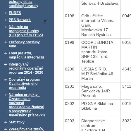
ochrany detí a
Štúrova 4 Bratislava
sociálnej kurately
EURES
0198
Odb.učilište
004
PES Network
internátne Viliama
Gaňu
Nástroje na
Moskovská 17
prepojenie Európy
Banská Bystrica
(CEF)/Systém EESSI
0199
COOP JEDNOTA
001
Európsky sociálny
fond
MARTIN
spotr.družstvo
Fond pre azyl,
SNP 138 Turč.
migráciu a integráciu
Teplice
Integrovaný
regionálny operačný
0200
LISSIA S.R.O.
464
program 2014 - 2020
M.R.Štefánika 46
Martin
Operačný program
Kvalita životného
0201
Flaga s.r.o.
341
prostredia
Šenkvická 14/R
Národné projekty -
Pezinok
Oznámenia o
možnosti
0202
PD SNP Sklabina
001
predkladania žiadostí
Sklabina
o poskytnutie
finančného príspevku
0203
Diagnostické
302
Štatistiky
centrum
Zverejňovanie zmlúv,
K.Sidora 134