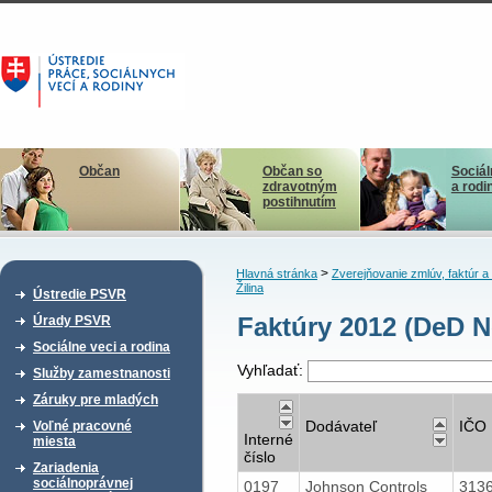
Občan
Občan so
Sociál
zdravotným
a rodi
postihnutím
>
Hlavná stránka
Zverejňovanie zmlúv, faktúr 
Žilina
Ústredie PSVR
Faktúry 2012 (DeD N
Úrady PSVR
Sociálne veci a rodina
Vyhľadať:
Služby zamestnanosti
Záruky pre mladých
Dodávateľ
IČO
Voľné pracovné
Interné
miesta
číslo
Zariadenia
sociálnoprávnej
0197
Johnson Controls
313