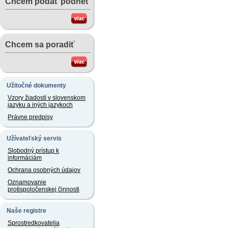
Chcem podať podnet
Chcem sa poradiť
Užitočné dokumenty
Vzory žiadostí v slovenskom
jazyku a iných jazykoch
Právne predpisy
Užívateľský servis
Slobodný prístup k
informáciám
Ochrana osobných údajov
Oznamovanie
protispoločenskej činnosti
Naše registre
Sprostredkovatelia