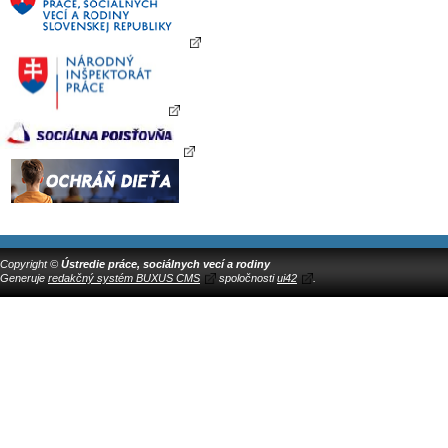
Copyright ©
Ústredie práce, sociálnych vecí a rodiny
Generuje
redakčný systém BUXUS CMS
spoločnosti
ui42
.