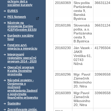
ochrany detí a
20160369
Slov.pošta
3663112
sociálnej kurately
Partizánska
cesta 9,
EURES
Banská
PES Network
Bystrica
Nástroje na
20160186
Slovenská
3663112
prepojenie Európy
pošta, a.s.
(CEF)/Systém EESSI
Partizánska
Európsky sociálny
cesta 9,
fond
B.Bystrica
Fond pre azyl,
20160230
Ján Vasek -
4179550
migráciu a integráciu
JAKR
Integrovaný
Vintiška 61,
regionálny operačný
02743
program 2014 - 2020
Nižná
Operačný program
Kvalita životného
20160296
Mgr. Pavol
3396955
prostredia
Zámečník
Národné projekty -
Mikovínoho
Oznámenia o
20, Nitra
možnosti
predkladania žiadostí
20160389
Mgr.Pavol
3396955
o poskytnutie
Zámečník
finančného príspevku
Mikoviniho
Štatistiky
20, Nitra
Zverejňovanie zmlúv,