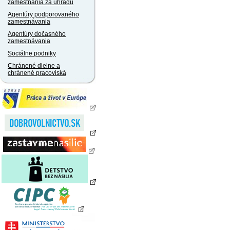
zamestnania za úhradu
Agentúry podporovaného
zamestnávania
Agentúry dočasného
zamestnávania
Sociálne podniky
Chránené dielne a
chránené pracoviská