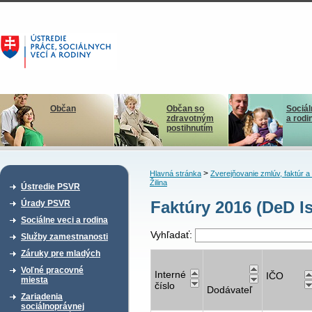
Občan
Občan so
Sociál
zdravotným
a rodi
postihnutím
>
Hlavná stránka
Zverejňovanie zmlúv, faktúr 
Žilina
Ústredie PSVR
Faktúry 2016 (DeD Is
Úrady PSVR
Sociálne veci a rodina
Vyhľadať:
Služby zamestnanosti
Záruky pre mladých
Voľné pracovné
Interné
IČO
miesta
číslo
Dodávateľ
Zariadenia
sociálnoprávnej