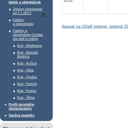
2016
faktúr a objednávok
Zmluvy zverejnené
od 1.1.2012
Faktúry
a objednávky
Naspäť na CDaR Istebné, Istebné 2
Faktúry a
objednávky Centier
pre deti a rodiny
Kraj - Bratislava
Kraj - Banská
Bystrica
Kraj - Košice
Kraj - Nitra
Kraj - Prešov
Kraj- Trenčín
Kraj- Trnava
Kraj - Žilina
Profil verejného
obstarávateľa
Správa majetku