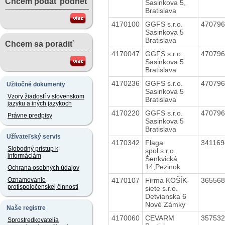
Chcem podať podnet
Sasinkova 5,
Bratislava
4170100
GGFS s.r.o.
47079
Sasinkova 5
Bratislava
Chcem sa poradiť
4170047
GGFS s.r.o.
47079
Sasinkova 5
Bratislava
4170236
GGFS s.r.o.
47079
Užitočné dokumenty
Sasinkova 5
Vzory žiadostí v slovenskom
Bratislava
jazyku a iných jazykoch
4170220
GGFS s.r.o.
47079
Právne predpisy
Sasinkova 5
Bratislava
Užívateľský servis
4170342
Flaga
34116
Slobodný prístup k
spol.s.r.o.
informáciám
Šenkvická
14,Pezinok
Ochrana osobných údajov
4170107
Firma KOŠÍK-
36556
Oznamovanie
protispoločenskej činnosti
siete s.r.o.
Detvianska 6
Nové Zámky
Naše registre
4170060
CEVARM
35753
Sprostredkovatelia