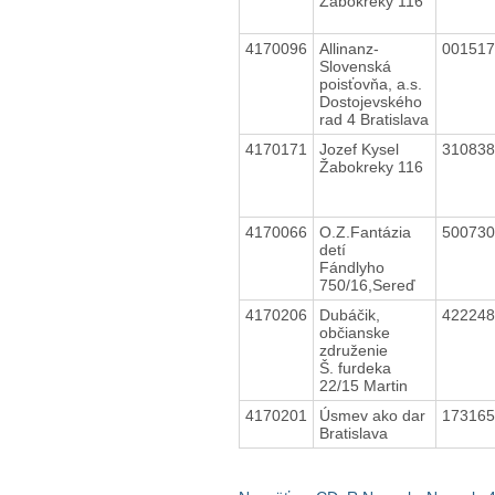
Žabokreky 116
4170096
Allinanz-
00151
Slovenská
poisťovňa, a.s.
Dostojevského
rad 4 Bratislava
4170171
Jozef Kysel
31083
Žabokreky 116
4170066
O.Z.Fantázia
50073
detí
Fándlyho
750/16,Sereď
4170206
Dubáčik,
42224
občianske
združenie
Š. furdeka
22/15 Martin
4170201
Úsmev ako dar
17316
Bratislava