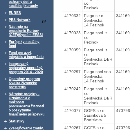
ochrany detí a
r.o.
sociálnej kurately
Pezinok
EURES
4170332
Flaga s.r.o.
34116
PES Network
Šenkvická
14,Pezinok
Nástroje na
prepojenie Európy
4170023
Flaga spol. s
34116
(CEF)/Systém EESSI
r.o.
Pezinok
Európsky sociálny
fond
4170059
Flaga spol. s
34116
Fond pre azyl,
r.o.
migráciu a integráciu
Šenkvická 14/R
Pezinok
Integrovaný
regionálny operačný
4170297
Flaga spol.sr.o.
34116
program 2014 - 2020
Šenkvická
Operačný program
14,Pezinok
Kvalita životného
prostredia
4170242
Flaga spol. s
34116
r.o.
Národné projekty -
Šenkvická 14/R
Oznámenia o
možnosti
Pezinok
predkladania žiadostí
4170077
GGFS s.r.o.
47079
o poskytnutie
finančného príspevku
Sasinkova 5
Bratislava
Štatistiky
4170267
GGFS s.r.o.
47079
Zverejňovanie zmlúv,