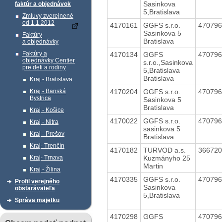
Sasinkova
faktúr a objednávok
5,Bratislava
Zmluvy zverejnené
od 1.1.2012
4170161
GGFS s.r.o.
47079
Sasinkova 5
Faktúry
Bratislava
a objednávky
Faktúry a
4170134
GGFS
47079
objednávky Centier
s.r.o.,Sasinkova
pre deti a rodiny
5,Bratislava
Bratislava
Kraj - Bratislava
4170204
GGFS s.r.o.
47079
Kraj - Banská
Bystrica
Sasinkova 5
Bratislava
Kraj - Košice
4170022
GGFS s.r.o.
47079
Kraj - Nitra
sasinkova 5
Kraj - Prešov
Bratislava
Kraj- Trenčín
4170182
TURVOD a.s.
36672
Kuzmányho 25
Kraj- Trnava
Martin
Kraj - Žilina
4170335
GGFS s.r.o.
47079
Profil verejného
Sasinkova
obstarávateľa
5,Bratislava
Správa majetku
4170298
GGFS
47079