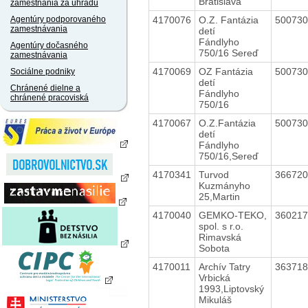
Bratislava
zamestnania za úhradu
4170076
O.Z. Fantázia
50073
Agentúry podporovaného
zamestnávania
detí
Fándlyho
Agentúry dočasného
750/16 Sereď
zamestnávania
4170069
OZ Fantázia
50073
Sociálne podniky
detí
Chránené dielne a
Fándlyho
chránené pracoviská
750/16
4170067
O.Z.Fantázia
50073
detí
Fándlyho
750/16,Sereď
4170341
Turvod
36672
Kuzmányho
25,Martin
4170040
GEMKO-TEKO,
36021
spol. s r.o.
Rimavská
Sobota
4170011
Archív Tatry
36371
Vrbická
1993,Liptovský
Mikuláš