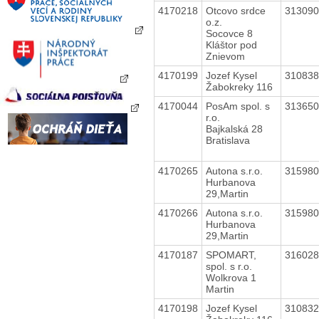
4170218
Otcovo srdce
31309
o.z.
Socovce 8
Kláštor pod
Znievom
4170199
Jozef Kysel
31083
Žabokreky 116
4170044
PosAm spol. s
31365
r.o.
Bajkalská 28
Bratislava
4170265
Autona s.r.o.
31598
Hurbanova
29,Martin
4170266
Autona s.r.o.
31598
Hurbanova
29,Martin
4170187
SPOMART,
31602
spol. s r.o.
Wolkrova 1
Martin
4170198
Jozef Kysel
31083