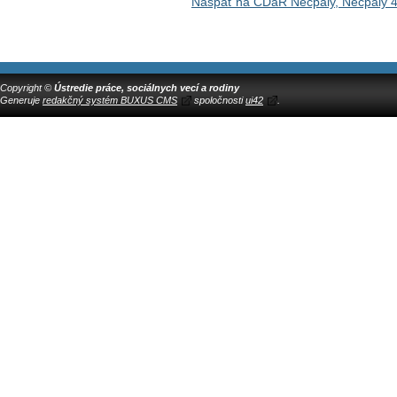
Naspäť na CDaR Necpaly, Necpaly 
Copyright ©
Ústredie práce, sociálnych vecí a rodiny
Generuje
redakčný systém BUXUS CMS
spoločnosti
ui42
.