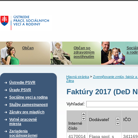
Občan
Občan so
Sociál
zdravotným
a rodi
postihnutím
>
Hlavná stránka
Zverejňovanie zmlúv, faktúr 
Žilina
Ústredie PSVR
Faktúry 2017 (DeD N
Úrady PSVR
Sociálne veci a rodina
Vyhľadať:
Služby zamestnanosti
Záruky pre mladých
Dodávateľ
IČO
Voľné pracovné
Interné
miesta
číslo
Zariadenia
sociálnoprávnej
4170014
Flaga spol. s
34116