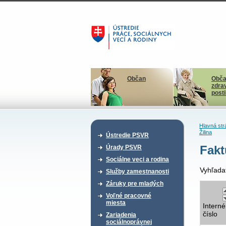
Občan
Obča
zdra
post
Hlavná str
Žilina
Ústredie PSVR
Fakt
Úrady PSVR
Sociálne veci a rodina
Vyhľada
Služby zamestnanosti
Záruky pre mladých
Voľné pracovné
miesta
Interné
číslo
Zariadenia
sociálnoprávnej