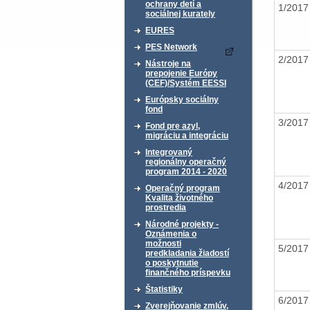
ochrany detí a
1/201
sociálnej kurately
EURES
PES Network
2/201
Nástroje na
prepojenie Európy
(CEF)/Systém EESSI
Európsky sociálny
fond
3/201
Fond pre azyl,
migráciu a integráciu
Integrovaný
regionálny operačný
program 2014 - 2020
4/201
Operačný program
Kvalita životného
prostredia
Národné projekty -
Oznámenia o
možnosti
5/201
predkladania žiadostí
o poskytnutie
finančného príspevku
Štatistiky
6/201
Zverejňovanie zmlúv,