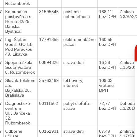
Ružomberok
7
Komunálna
31595545
poistenie
168,11
Zmluva
poisťovňa a.s.
nehnuteľností
bez DPH
č.3/BA2
Horná 82/25,
Banská
Bystrica
7
Ing. Štefan
17791855
elektromontážne
160,55
Godiš, GO-EL
práce
bez DPH
C
Pod Paračkou
p
49, Likavka
7
Spojená škola
00894826
strava detí
16,38
Zmluva
Scota Viatora
bez DPH
č.15/20
8, Ružomberok
7
Slovak Telekom
35763469
tel.hovory,
109,03
a.s.
internet
vrátane
Bajkalská 28,
DPH
Bratislava
7
Diagnostické
00111562
pobyt dieťaťa -
72,77
Dohoda
centrum
strava
bez DPH
č.3/201
Ul.J.Jančeka
32,
Ružomberok
7
Odborné
00162931
strava detí
67,49
Zmluva
učilište
bez DPH
č.17/20