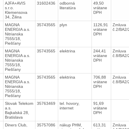
7
AJFA+AVIS
31602436
odborná
49,50
s.r.o.
literatúra
vrátane
Klemensova
DPH
34, Žilina
7
MAGNA
35743565
plyn
1126,91
Zmluva
ENERGIA a.s.
vrátane
č.2/BA2
Nitrianska
DPH
7555/18,
Piešťany
7
MAGNA
35743565
elektrina
244,41
Zmluva
ENERGIA a.s.
vrátane
č.8/BA2
Nitrianska
DPH
7555/18,
Piešťany
7
MAGNA
35743565
elektrina
706,88
Zmluva
ENERGIA a.s.
vrátane
č.8/BA2
Nitrianska
DPH
7555/18,
Piešťany
7
Slovak Telekom
35763469
tel. hovory,
91,69
a.s.
internet
vrátane
Bajkalská 28,
DPH
Bratislava
7
Diners Club,
35757086
nákup PHM,
613,31
Zmluva