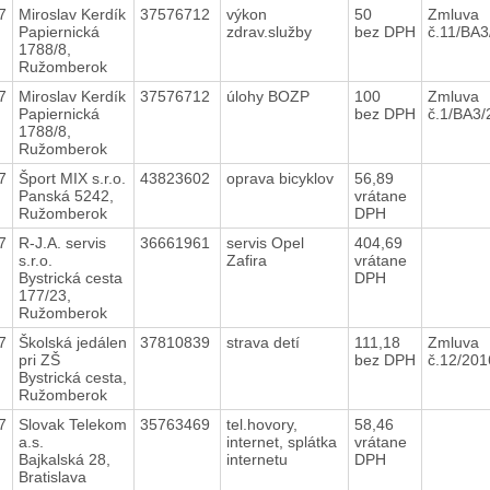
7
Miroslav Kerdík
37576712
výkon
50
Zmluva
Papiernická
zdrav.služby
bez DPH
č.11/BA
1788/8,
Ružomberok
7
Miroslav Kerdík
37576712
úlohy BOZP
100
Zmluva
Papiernická
bez DPH
č.1/BA3
1788/8,
Ružomberok
7
Šport MIX s.r.o.
43823602
oprava bicyklov
56,89
Panská 5242,
vrátane
Ružomberok
DPH
7
R-J.A. servis
36661961
servis Opel
404,69
s.r.o.
Zafira
vrátane
Bystrická cesta
DPH
177/23,
Ružomberok
7
Školská jedálen
37810839
strava detí
111,18
Zmluva
pri ZŠ
bez DPH
č.12/20
Bystrická cesta,
Ružomberok
7
Slovak Telekom
35763469
tel.hovory,
58,46
a.s.
internet, splátka
vrátane
Bajkalská 28,
internetu
DPH
Bratislava