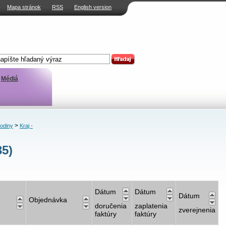
Mapa stránok
RSS
English version
Médiá
>
rodiny
Kraj -
35)
Dátum
Dátum
Dátum
Objednávka
doručenia
zaplatenia
zverejnenia
faktúry
faktúry