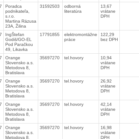
7
Poradca
31592503
odborná
13,67
podnikateľa,
literatúra
vrátane
s.r.o.
DPH
Martina Rázusa
23A, Žilina
7
IngŠtefan
17791855
elektromontážne
122,29
Godiš/GO-EL
práce
bez DPH
Pod Paračkou
49, Likavka
7
Orange
35697270
tel.hovory
10,94
Slovensko a.s.
vrátane
Metodova 8,
DPH
Bratislava
7
Orange
35697270
tel.hovory
26,92
Slovensko a.s.
vrátane
Metodova 8,
DPH
Bratislava
7
Orange
35697270
tel.hovory
42,14
Slovensko a.s.
vrátane
Metodova 8,
DPH
Bratislava
7
Orange
35697270
tel.hovory
16,98
Slovensko a.s.
vrátane
Metodova 8,
DPH