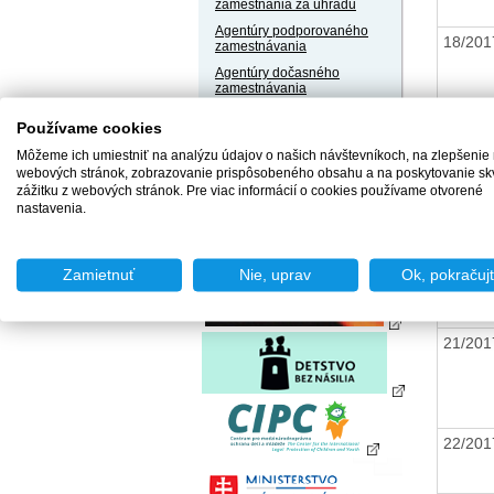
zamestnania za úhradu
Agentúry podporovaného
18/201
zamestnávania
Agentúry dočasného
zamestnávania
Sociálne podniky
19/201
Používame cookies
Chránené dielne a
Môžeme ich umiestniť na analýzu údajov o našich návštevníkoch, na zlepšenie
chránené pracoviská
webových stránok, zobrazovanie prispôsobeného obsahu a na poskytovanie sk
zážitku z webových stránok. Pre viac informácií o cookies používame otvorené
nastavenia.
20/201
Zamietnuť
Nie, uprav
Ok, pokračuj
21/201
22/201