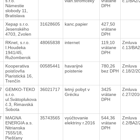
s.r.o.
vian.stromčeky
vrátane
č.1/BA2
Námestie
DPH
slobody 11,
Bratislava
7
Xepap s.r.o.
31628605
kanc.papier
427,50
Jesenského
vrátane
4703, Zvolen
DPH
7
RKnet, s.r.o.
48065838
internet
119,10
Zmluva
I.Houdeka
vrátane
č.13/BA
1941/45,
DPH
Ružomberok
7
Kooperativa
00585441
havarijné
780,26
Zmluva
poisťovňa
poistenie
bez DPH
č.18/2/2
Piaristická 16,
Trenčín
7
GEMKO-TEKO
36021717
letný pobyt v
3425
Zmluva
s.r.o.
Grécku
vrátane
č.27/20
ul.Svätoplukova
DPH
č.3, Rimavská
Sobota
7
MAGNA
35743565
vyúčtovanie
544,36
Zmluva
ENERGIA a.s.
elektriny r.2016
vrátane
č.2/BA2
Nitrianska
DPH
7555/18,
Piešťany