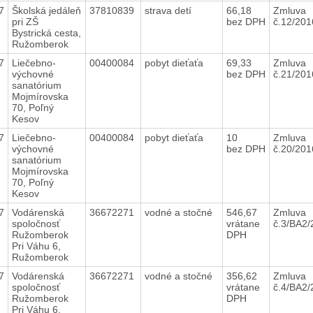
7
Školská jedáleň
37810839
strava detí
66,18
Zmluva
pri ZŠ
bez DPH
č.12/20
Bystrická cesta,
Ružomberok
7
Liečebno-
00400084
pobyt dieťaťa
69,33
Zmluva
výchovné
bez DPH
č.21/20
sanatórium
Mojmírovska
70, Poľný
Kesov
7
Liečebno-
00400084
pobyt dieťaťa
10
Zmluva
výchovné
bez DPH
č.20/20
sanatórium
Mojmírovska
70, Poľný
Kesov
7
Vodárenská
36672271
vodné a stočné
546,67
Zmluva
spoločnosť
vrátane
č.3/BA2
Ružomberok
DPH
Pri Váhu 6,
Ružomberok
7
Vodárenská
36672271
vodné a stočné
356,62
Zmluva
spoločnosť
vrátane
č.4/BA2
Ružomberok
DPH
Pri Váhu 6,