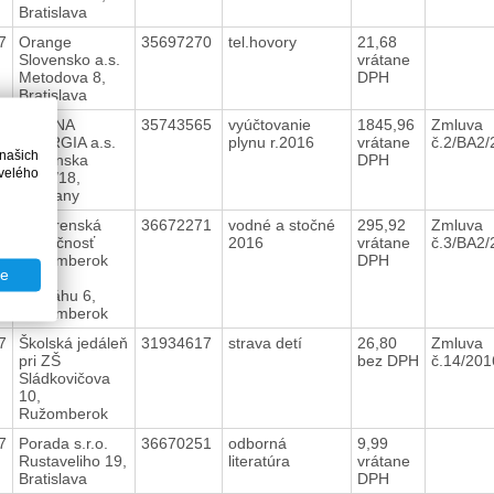
Bratislava
7
Orange
35697270
tel.hovory
21,68
Slovensko a.s.
vrátane
Metodova 8,
DPH
Bratislava
7
MAGNA
35743565
vyúčtovanie
1845,96
Zmluva
ENERGIA a.s.
plynu r.2016
vrátane
č.2/BA2
 našich
Nitrianska
DPH
velého
7555/18,
Piešťany
7
Vodárenská
36672271
vodné a stočné
295,92
Zmluva
spoločnosť
2016
vrátane
č.3/BA2
Ružomberok
DPH
te
a.s.
Pri Váhu 6,
Ružomberok
7
Školská jedáleň
31934617
strava detí
26,80
Zmluva
pri ZŠ
bez DPH
č.14/20
Sládkovičova
10,
Ružomberok
7
Porada s.r.o.
36670251
odborná
9,99
Rustaveliho 19,
literatúra
vrátane
Bratislava
DPH