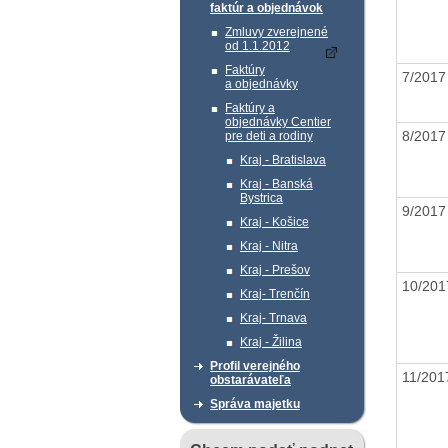
faktúr a objednávok
Zmluvy zverejnené
od 1.1.2012
Faktúry
7/201
a objednávky
Faktúry a
objednávky Centier
8/201
pre deti a rodiny
Kraj - Bratislava
Kraj - Banská
Bystrica
9/201
Kraj - Košice
Kraj - Nitra
Kraj - Prešov
10/201
Kraj- Trenčín
Kraj- Trnava
Kraj - Žilina
Profil verejného
11/201
obstarávateľa
Správa majetku