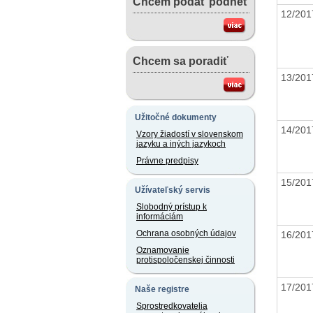
Chcem podať podnet
12/201
Chcem sa poradiť
13/201
Užitočné dokumenty
14/201
Vzory žiadostí v slovenskom
jazyku a iných jazykoch
Právne predpisy
15/201
Užívateľský servis
Slobodný prístup k
informáciám
Ochrana osobných údajov
16/201
Oznamovanie
protispoločenskej činnosti
17/201
Naše registre
Sprostredkovatelia