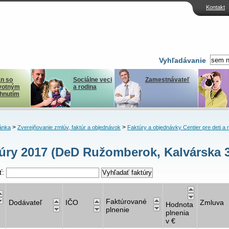
Kontakt
Vyhľadávanie
n so
Sociálne veci
Zamestnávateľ
votným
a rodina
ihnutím
>
>
ánka
Zverejňovanie zmlúv, faktúr a objednávok
Faktúry a objednávky Centier pre deti a 
úry 2017 (DeD Ružomberok, Kalvárska 
ť:
Faktúrované
Dodávateľ
IČO
Zmluva
Hodnota
plnenie
plnenia
v €