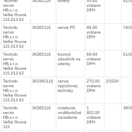
Technik-
36382116
tonery
93,60
82/
servis
vrátane
HB,s.r.o.
DPH
Veľké Rovné
115,013 62
Technik-
36382116
servis PC
84,00
74/
servis
vrátane
HB,s.r.o.
DPH
Veľké Rovné
115,013 62
Technik-
36382116
kovový
69,84
51/
servis
zásobník na
vrátane
HB,s.r.o.
utierky
DPH
Veľké Rovné
115,013 62
Technik-
363382116
servis
270,00
2/2020
servis
výpočtovej
vrátane
HB,s.r.o.
techniky
DPH
Veľké Rovné
115,013 62
Technik-
36382116
notebook,
1
39/
servis
multifunkčné
802,00
HB,s.r.o.
zariadenie
vrátane
Veľké Rovné
DPH
115