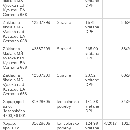
škola s MŠ
vrátane
Vysoká nad
DPH
Kysucou EA
Cernana 658
Základná
42387299
Stravné
15,48
88/
škola s MŠ
vrátane
Vysoká nad
DPH
Kysucou EA
Cernana 658
Základná
42387299
Stravné
265,00
88/
škola s MŠ
vrátane
Vysoká nad
DPH
Kysucou EA
Cernana 658
Základná
42387299
Stravné
23,92
88/
škola s MŠ
vrátane
Vysoká nad
DPH
Kysucou EA
Cernana 658
Xepap,spol.
31628605
kancelárske
141,38
34/
s.r.o.
potreby
vrátane
Jesenského
DPH
4703,96 001
Xepap,
31628605
kancelárske
124,98
4/2017
102
spol.s.r.o.
potreby
vrátane