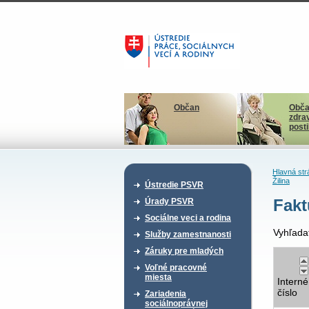
Občan
Obča
zdra
post
Hlavná str
Žilina
Ústredie PSVR
Fakt
Úrady PSVR
Sociálne veci a rodina
Vyhľada
Služby zamestnanosti
Záruky pre mladých
Voľné pracovné
miesta
Interné
číslo
Zariadenia
sociálnoprávnej