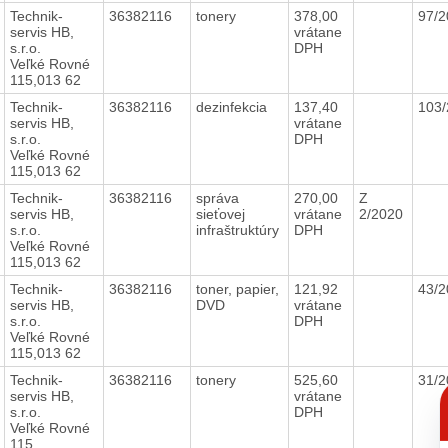
Technik-
36382116
tonery
378,00
97/
servis HB,
vrátane
s.r.o.
DPH
Veľké Rovné
115,013 62
Technik-
36382116
dezinfekcia
137,40
103
servis HB,
vrátane
s.r.o.
DPH
Veľké Rovné
115,013 62
Technik-
36382116
správa
270,00
Z
servis HB,
sieťovej
vrátane
2/2020
s.r.o.
infraštruktúry
DPH
Veľké Rovné
115,013 62
Technik-
36382116
toner, papier,
121,92
43/
servis HB,
DVD
vrátane
s.r.o.
DPH
Veľké Rovné
115,013 62
Technik-
36382116
tonery
525,60
31/
C
servis HB,
vrátane
p
s.r.o.
DPH
Veľké Rovné
115