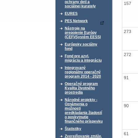
ochrany detí a
157
sociálnej kurately
EURES
PES Network
Nástroje na
273
prepojenie Európy
(CEF)/Systém EESSI
Európsky sociálny
fond
272
Fond pre azyl,
migráciu a integráciu
Integrovaný
regionálny operačný
program 2014 - 2020
91
Operačný program
Kvalita životného
prostredia
Národné projekty -
Oznámenia o
90
možnosti
predkladania žiadostí
o poskytnutie
finančného príspevku
Štatistiky
61
Zverejňovanie zmlúv,