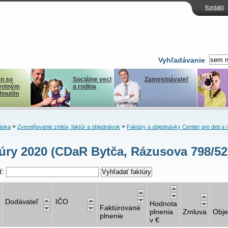
Kontakt
Vyhľadávanie
n so
Sociálne veci
Zamestnávateľ
votným
a rodina
ihnutím
>
>
ánka
Zverejňovanie zmlúv, faktúr a objednávok
Faktúry a objednávky Centier pre deti a 
úry 2020 (CDaR Bytča, Rázusova 798/52
ť:
Dodávateľ
IČO
Hodnota
Faktúrované
plnenia
Zmluva
Obj
plnenie
v €