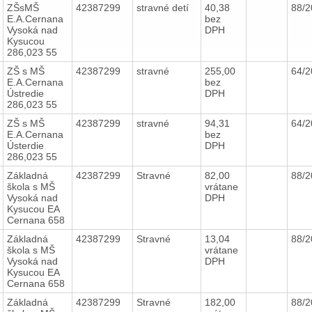
ZŠsMŠ
42387299
stravné detí
40,38
88/
E.A.Cernana
bez
Vysoká nad
DPH
Kysucou
286,023 55
ZŠ s MŠ
42387299
stravné
255,00
64/
E.A.Cernana
bez
Ústredie
DPH
286,023 55
ZŠ s MŠ
42387299
stravné
94,31
64/
E.A.Cernana
bez
Ústerdie
DPH
286,023 55
Základná
42387299
Stravné
82,00
88/
škola s MŠ
vrátane
Vysoká nad
DPH
Kysucou EA
Cernana 658
Základná
42387299
Stravné
13,04
88/
škola s MŠ
vrátane
Vysoká nad
DPH
Kysucou EA
Cernana 658
Základná
42387299
Stravné
182,00
88/