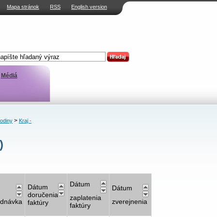
Mapa stránok
RSS
English version
Médiá
>
rodiny
Kraj -
)
Dátum
Dátum
Dátum
doručenia
zaplatenia
ednávka
zverejnenia
faktúry
faktúry