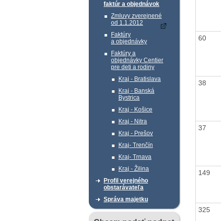
faktúr a objednávok
Zmluvy zverejnené
od 1.1.2012
Faktúry
60
a objednávky
Faktúry a
objednávky Centier
pre deti a rodiny
Kraj - Bratislava
38
Kraj - Banská
Bystrica
Kraj - Košice
Kraj - Nitra
37
Kraj - Prešov
Kraj- Trenčín
Kraj- Trnava
Kraj - Žilina
149
Profil verejného
obstarávateľa
Správa majetku
325