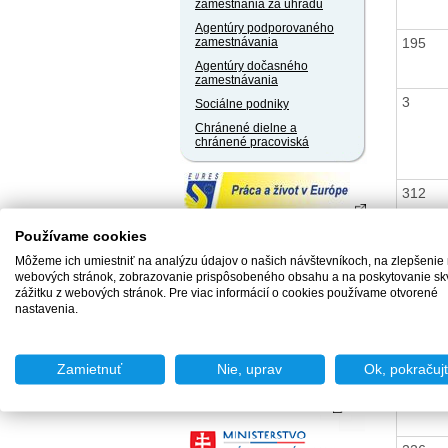
zamestnania za úhradu
Agentúry podporovaného
195
zamestnávania
Agentúry dočasného
zamestnávania
3
Sociálne podniky
Chránené dielne a
chránené pracoviská
312
Používame cookies
Môžeme ich umiestniť na analýzu údajov o našich návštevníkoch, na zlepšenie
260
webových stránok, zobrazovanie prispôsobeného obsahu a na poskytovanie sk
zážitku z webových stránok. Pre viac informácií o cookies používame otvorené
nastavenia.
251
Zamietnuť
Nie, uprav
Ok, pokračuj