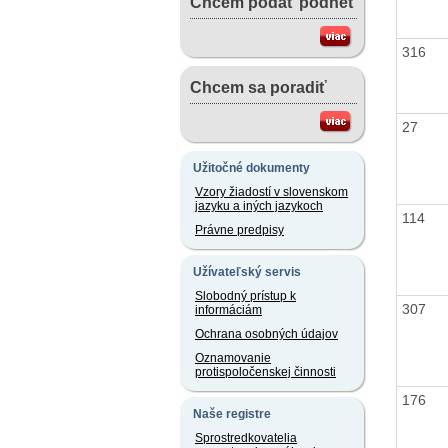
Chcem podať podnet
316
Chcem sa poradiť
27
Užitočné dokumenty
Vzory žiadostí v slovenskom
jazyku a iných jazykoch
114
Právne predpisy
Užívateľský servis
Slobodný prístup k
307
informáciám
Ochrana osobných údajov
Oznamovanie
protispoločenskej činnosti
176
Naše registre
Sprostredkovatelia