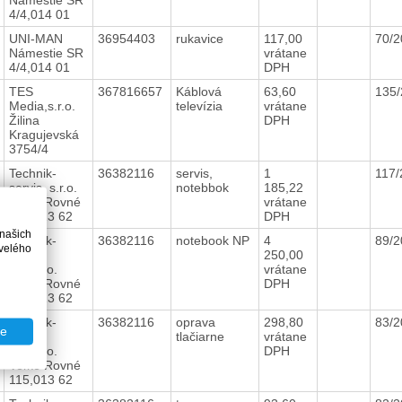
4/4,014 01
UNI-MAN
36954403
rukavice
117,00
70/
Námestie SR
vrátane
4/4,014 01
DPH
TES
367816657
Káblová
63,60
135
Media,s.r.o.
televízia
vrátane
Žilina
DPH
Kragujevská
3754/4
Technik-
36382116
servis,
1
117
servis, s.r.o.
notebbok
185,22
Veľké Rovné
vrátane
115,013 62
DPH
 našich
Technik-
36382116
notebook NP
4
89/
velého
servis
250,00
HB,s.r.o.
vrátane
Veľké Rovné
DPH
115,013 62
Technik-
36382116
oprava
298,80
83/
te
servis
tlačiarne
vrátane
HB,s.r.o.
DPH
Veľké Rovné
115,013 62