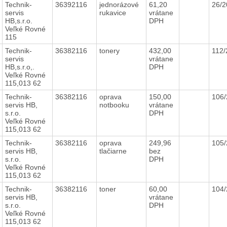
Technik-
36392116
jednorázové
61,20
26/
servis
rukavice
vrátane
HB,s.r.o.
DPH
Veľké Rovné
115
Technik-
36382116
tonery
432,00
112
servis
vrátane
HB,s.r.o,.
DPH
Veľké Rovné
115,013 62
Technik-
36382116
oprava
150,00
106
servis HB,
notbooku
vrátane
s.r.o.
DPH
Veľké Rovné
115,013 62
Technik-
36382116
oprava
249,96
105
servis HB,
tlačiarne
bez
s.r.o.
DPH
Veľké Rovné
115,013 62
Technik-
36382116
toner
60,00
104
servis HB,
vrátane
s.r.o.
DPH
Veľké Rovné
115,013 62