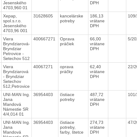
Jesenského
DPH
4703,960 01
Xepap,
31628605
kancelárske
186,13
109
spol.s.r.o.
potreby
vrátane
Jesenského
DPH
4703,96 001
Viera
400667271
Oprava
66,00
5/2
Bryndziarová-
práčiek
vrátane
Bryndziar
DPH
Petrovice -
Setechov 512
Viera
40067271
oprava
62,40
22/
Bryndziarová
práčky
vrátane
- Bryndziar
DPH
Setechov
512,Petrovice
UNI-MAN Ing.
36954403
čistiace
487,72
101
Jana
potreby
vrátane
Mandová
DPH
Námestie SR
4/4,014 01
UNI-MAN Ing.
36954403
čistiace
274,73
47/
Jana
potreby,
vrátane
Mandová
farby, štetce
DPH
Námestie SR