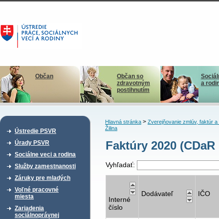
Občan
Občan so
Sociál
zdravotným
a rodi
postihnutím
>
Hlavná stránka
Zverejňovanie zmlúv, faktúr 
Žilina
Ústredie PSVR
Faktúry 2020 (CDaR 
Úrady PSVR
Sociálne veci a rodina
Vyhľadať:
Služby zamestnanosti
Záruky pre mladých
Voľné pracovné
Dodávateľ
IČO
miesta
Interné
číslo
Zariadenia
sociálnoprávnej