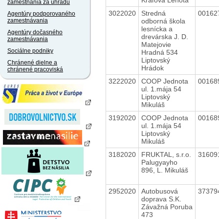
zamestnania za úhradu
3022020
Stredná
00162
Agentúry podporovaného
odborná škola
zamestnávania
lesnícka a
Agentúry dočasného
drevárska J. D.
zamestnávania
Matejovie
Sociálne podniky
Hradná 534
Liptovský
Chránené dielne a
Hrádok
chránené pracoviská
3222020
COOP Jednota
00168
ul. 1.mája 54
Liptovský
Mikuláš
3192020
COOP Jednota
00168
ul. 1.mája 54
Liptovský
Mikuláš
3182020
FRUKTAL, s.r.o.
31609
Palugyayho
896, L. Mikuláš
2952020
Autobusová
37379
doprava S.K.
Závažná Poruba
473