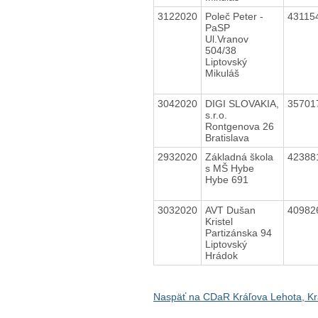
3122020
Poleč Peter -
43115
PaSP
Ul.Vranov
504/38
Liptovský
Mikuláš
3042020
DIGI SLOVAKIA,
35701
s.r.o.
Rontgenova 26
Bratislava
2932020
Základná škola
42388
s MŠ Hybe
Hybe 691
3032020
AVT Dušan
40982
Kristel
Partizánska 94
Liptovský
Hrádok
Naspäť na CDaR Kráľova Lehota, Kr