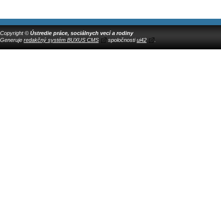
Copyright ©
Ústredie práce, sociálnych vecí a rodiny
Generuje
redakčný systém BUXUS CMS
spoločnosti
ui42
.