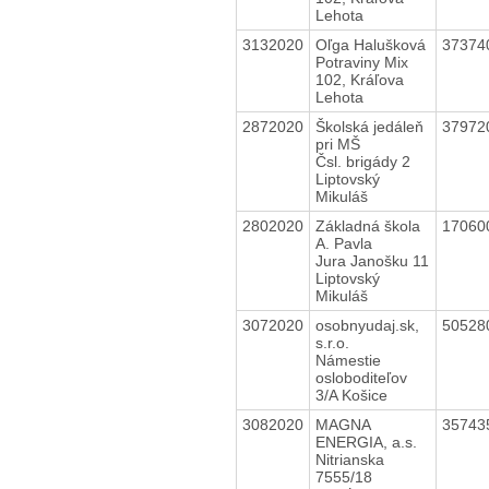
Lehota
3132020
Oľga Halušková
37374
Potraviny Mix
102, Kráľova
Lehota
2872020
Školská jedáleň
37972
pri MŠ
Čsl. brigády 2
Liptovský
Mikuláš
2802020
Základná škola
17060
A. Pavla
Jura Janošku 11
Liptovský
Mikuláš
3072020
osobnyudaj.sk,
50528
s.r.o.
Námestie
osloboditeľov
3/A Košice
3082020
MAGNA
35743
ENERGIA, a.s.
Nitrianska
7555/18