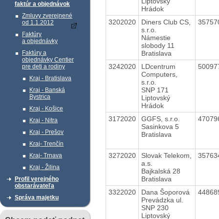
Liptovský
faktúr a objednávok
Hrádok
Zmluvy zverejnené
3202020
Diners Club CS,
35757
od 1.1.2012
s.r.o.
Faktúry
Námestie
a objednávky
slobody 11
Bratislava
Faktúry a
objednávky Centier
3242020
LDcentrum
50097
pre deti a rodiny
Computers,
Kraj - Bratislava
s.r.o.
SNP 171
Kraj - Banská
Bystrica
Liptovský
Hrádok
Kraj - Košice
3172020
GGFS, s.r.o.
47079
Kraj - Nitra
Sasinkova 5
Kraj - Prešov
Bratislava
Kraj- Trenčín
3272020
Slovak Telekom,
35763
Kraj- Trnava
a.s.
Kraj - Žilina
Bajkalská 28
Bratislava
Profil verejného
obstarávateľa
3322020
Dana Šoporová
44868
Správa majetku
Prevádzka ul.
SNP 230
Liptovský