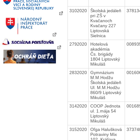
3102020
Školská jedáleň
37813
pri ZŠ v
Kvačanoch
Kvačany 227
Liptovská
Sielnica
2792020
Hotelová
00893
akadémia
Čs. brigády
1804 Liptovský
Mikuláš
2832020
Gymnázium
00160
M.M.Hodžu
Školská jedáleň
Ul. M.M.Hodžu
860/9 Liptovský
Mikuláš
3142020
COOP Jednota
00168
ul. 1.mája 54
Liptovský
Mikuláš
3152020
Oľga Halušková
37374
Potraviny Mix
102, Kráľova