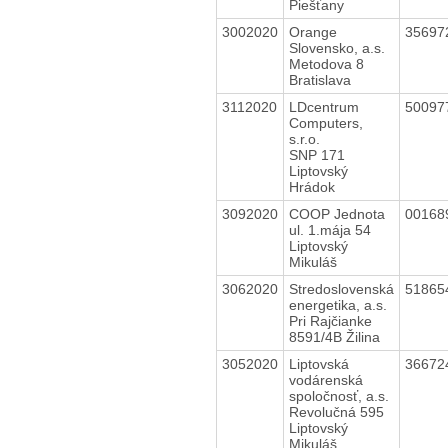
Piešťany
3002020
Orange
35697
Slovensko, a.s.
Metodova 8
Bratislava
3112020
LDcentrum
50097
Computers,
s.r.o.
SNP 171
Liptovský
Hrádok
3092020
COOP Jednota
00168
ul. 1.mája 54
Liptovský
Mikuláš
3062020
Stredoslovenská
51865
energetika, a.s.
Pri Rajčianke
8591/4B Žilina
3052020
Liptovská
36672
vodárenská
spoločnosť, a.s.
Revolučná 595
Liptovský
Mikuláš