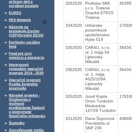
ochrany detí a
3262020
Profistav MM,
36399
sociálnej kurately
s.r.o. Trstená
Osacká 679/15
EURES
Trstená
PES Network
3342020
Urbárske
17059
Nástroje na
pozemkové
prepojenie Európy
spoločenstvo
(CEF)/Systém EESSI
Hybe 519
Európsky sociálny
fond
3352020
CAR4U, s.r.o.
36434
ul. 1.mája 54
Fond pre azyl,
Liptovský
migráciu a integráciu
Mikuláš
Integrovaný
regionálny operačný
3362020
CAR4U, s.r.o.
36434
program 2014 - 2020
ul. 1. mája
4625/109A
Operačný program
Liptovský
Kvalita životného
Mikuláš
prostredia
Národné projekty -
3252020
Jozef Kopta
17810
Oznámenia o
Orion Tvrdošín
možnosti
Medvedzie
predkladania žiadostí
147/28 Tvrdošín
o poskytnutie
finančného príspevku
3312020
Dana Šoporová
44868
Prevádzka ul.
Štatistiky
SNP 230
Zverejňovanie zmlúv,