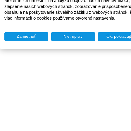
Môžeme ich umiestniť na analýzu údajov o našich návštevníkoch,
zlepšenie našich webových stránok, zobrazovanie prispôsobenéh
obsahu a na poskytovanie skvelého zážitku z webových stránok. 
viac informácií o cookies používame otvorené nastavenia.
Zamietnuť
Nie, uprav
Ok, pokračuj