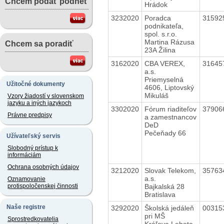
Chcem podať podnet
Hrádok
3232020
Poradca
31592
podnikateľa,
spol. s.r.o.
Martina Rázusa
Chcem sa poradiť
23A Žilina
3162020
CBA VEREX,
31645
a.s.
Priemyselná
Užitočné dokumenty
4606, Liptovský
Mikuláš
Vzory žiadostí v slovenskom
jazyku a iných jazykoch
3302020
Fórum riaditeľov
37906
Právne predpisy
a zamestnancov
DeD
Pečeňady 66
Užívateľský servis
Slobodný prístup k
informáciám
Ochrana osobných údajov
3212020
Slovak Telekom,
35763
a.s.
Oznamovanie
Bajkalská 28
protispoločenskej činnosti
Bratislava
Naše registre
3292020
Školská jedáleň
00315
pri MŠ
Sprostredkovatelia
Kráľova Lehota