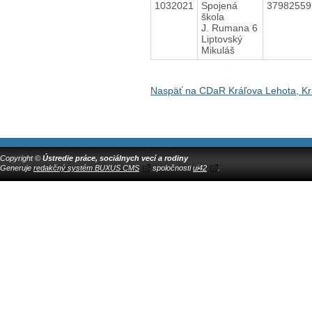
1032021
Spojená
3798255
škola
J. Rumana 6
Liptovský
Mikuláš
Naspäť na CDaR Kráľova Lehota, Kr
Copyright ©
Ústredie práce, sociálnych vecí a rodiny
Generuje
redakčný systém BUXUS CMS
spoločnosti
ui42
.