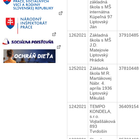
základná
škola s MŠ
internátna
Kúpeľná 97
Liptovský
Ján
1262021
Základná
3791048
škola s MŠ
J.D.
Matejovie
Liptovský
Hrádok
1252021
Základná
3781044
škola M.R.
Martákovej
Nábr. 4.
apríla 1936
Liptovský
Mikuláš
1242021
TEMPO
3640915
KONDELA,
s.r.o.
Vojtaššáková
893
Tvrdošín