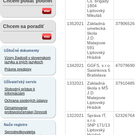
Chcem podať podnet
Čs. brigády
1804
Liptovský
Mikuláš
1352021
Základná
3790652
Chcem sa poradiť
umelecká
škola
J.D.
Matejovie
591
Užitočné dokumenty
Liptovský
Hrádok
Vzory žiadostí v slovenskom
jazyku a iných jazykoch
1342021
GGFS, s.r.o.
4707969
Právne predpisy
Sasinkova 5
Bratislava
Užívateľský servis
1332021
Základná
3791048
škola s MŠ
Slobodný prístup k
J.D.
informáciám
Matejovie
Ochrana osobných údajov
Liptovský
Hrádok
Oznamovanie
protispoločenskej činnosti
1322021
Správa IT,
5232676
s.r.o.
SNP 171/13
Naše registre
Liptovský
Sprostredkovatelia
Hrádok