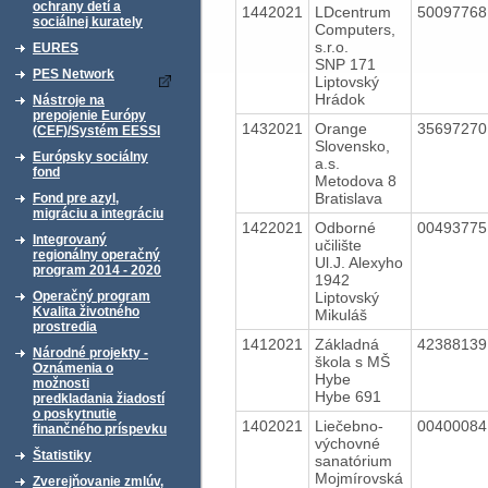
ochrany detí a
1442021
LDcentrum
5009776
sociálnej kurately
Computers,
s.r.o.
EURES
SNP 171
PES Network
Liptovský
Hrádok
Nástroje na
prepojenie Európy
1432021
Orange
3569727
(CEF)/Systém EESSI
Slovensko,
Európsky sociálny
a.s.
fond
Metodova 8
Bratislava
Fond pre azyl,
migráciu a integráciu
1422021
Odborné
0049377
Integrovaný
učilište
regionálny operačný
Ul.J. Alexyho
program 2014 - 2020
1942
Liptovský
Operačný program
Kvalita životného
Mikuláš
prostredia
1412021
Základná
4238813
Národné projekty -
škola s MŠ
Oznámenia o
Hybe
možnosti
Hybe 691
predkladania žiadostí
o poskytnutie
1402021
Liečebno-
0040008
finančného príspevku
výchovné
Štatistiky
sanatórium
Mojmírovská
Zverejňovanie zmlúv,