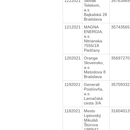
1222021
Slovak
3576346
Telekom,
a.s.
Bajkalská 28
Bratislava
1212021
MAGNA
3574356
ENERGIA,
a.s.
Nitrianska
7555/18
Piešťany
1202021
Orange
3569727
Slovensko,
a.s.
Metodova 8
Bratislava
1192021
Generali
3570933
Poisťovňa,
a.s.
Lamačská
cesta 3/A
1182021
Mesto
3160401
Liptovský
Mikuláš
Štúrova
1989/41,