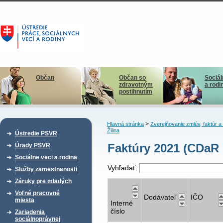
Občan
Občan so
Sociál
zdravotným
a rodi
postihnutím
>
Hlavná stránka
Zverejňovanie zmlúv, faktúr 
Žilina
Ústredie PSVR
Faktúry 2021 (CDaR 
Úrady PSVR
Sociálne veci a rodina
Vyhľadať:
Služby zamestnanosti
Záruky pre mladých
Voľné pracovné
Dodávateľ
IČO
miesta
Interné
číslo
Zariadenia
sociálnoprávnej