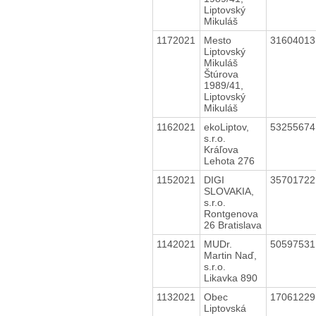
Liptovský
Mikuláš
1172021
Mesto
3160401
Liptovský
Mikuláš
Štúrova
1989/41,
Liptovský
Mikuláš
1162021
ekoLiptov,
5325567
s.r.o.
Kráľova
Lehota 276
1152021
DIGI
3570172
SLOVAKIA,
s.r.o.
Rontgenova
26 Bratislava
1142021
MUDr.
5059753
Martin Naď,
s.r.o.
Likavka 890
1132021
Obec
1706122
Liptovská