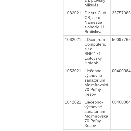
2 Liptovský
Mikuláš
1082021
Diners Club
3575708
CS, s.r.o.
Námestie
slobody 11
Bratislava
1062021
LDcentrum
5009776
Computers,
s.r.o.
SNP 171
Liptovský
Hrádok
1052021
Liečebno-
0040008
výchovné
sanatórium
Mojmírovská
70 Poľný
Kesov
1042021
Liečebno-
0040008
výchovné
sanatórium
Mojmírovská
70 Poľný
Kesov