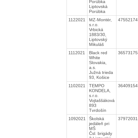
Porúbka
Liptovská
Porúbka
1122021
MZ-Montér,
4755217
s.r.o.
Vrbická
1883/30,
Liptovský
Mikuláš
1112021
Black red
3657317
White
Slovakia,
a.s.
Južná trieda
93, Košice
1102021
TEMPO
3640915
KONDELA,
s.r.o.
Vojtaššáková
893
Tvrdošín
1092021
Školská
3797203
jedáleň pri
MŠ
Čsl. brigády