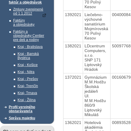
70 Poľný
faktúr a objednávok
Kesov
Zmluvy zverejnené
od 1.1.2012
1392021
Liečebno-
0040008
výchovné
Faktúry
sanatórium
a objednávky
Mojmírovská
Faktúry a
70 Poľný
objednávky Centier
Kesov
pre deti a rodiny
1382021
LDcentrum
5009776
Kraj - Bratislava
Computers,
Kraj - Banská
s.r.o.
Bystrica
SNP 171
Liptovský
Kraj - Košice
Hrádok
Kraj - Nitra
1372021
Gymnázium
0016067
Kraj - Prešov
M.M.Hodžu
Kraj- Trenčín
Školská
jedáleň
Kraj- Trnava
Ul.
Kraj - Žilina
M.M.Hodžu
860/9
Profil verejného
Liptovský
obstarávateľa
Mikuláš
Správa majetku
1362021
Hotelová
0089352
akadémia