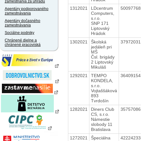
zamestnania za úhradu
1312021
LDcentrum
5009776
Agentúry podporovaného
Computers,
zamestnávania
s.r.o.
Agentúry dočasného
SNP 171
zamestnávania
Liptovský
Sociálne podniky
Hrádok
Chránené dielne a
1302021
Školská
3797203
chránené pracoviská
jedáleň pri
MŠ
Čsl. brigády
2 Liptovský
Mikuláš
1292021
TEMPO
3640915
KONDELA,
s.r.o.
Vojtaššáková
893
Tvrdošín
1282021
Diners Club
3575708
CS, s.r.o.
Námestie
slobody 11
Bratislava
1272021
Špeciálna
4222423