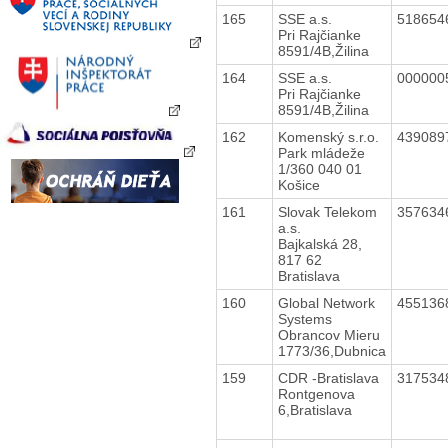
165
SSE a.s.
518654
Pri Rajčianke
8591/4B,Žilina
164
SSE a.s.
000000
Pri Rajčianke
8591/4B,Žilina
162
Komenský s.r.o.
439089
Park mládeže
1/360 040 01
Košice
161
Slovak Telekom
357634
a.s.
Bajkalská 28,
817 62
Bratislava
160
Global Network
455136
Systems
Obrancov Mieru
1773/36,Dubnica
159
CDR -Bratislava
317534
Rontgenova
6,Bratislava