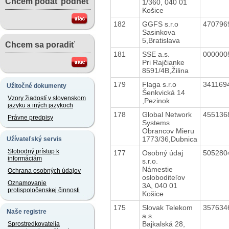
Chcem podať podnet
1/360, 040 01
Košice
182
GGFS s.r.o
470796
Sasinkova
5,Bratislava
Chcem sa poradiť
181
SSE a.s.
000000
Pri Rajčianke
8591/4B,Žilina
179
Flaga s.r.o
341169
Užitočné dokumenty
Šenkvická 14
Vzory žiadostí v slovenskom
,Pezinok
jazyku a iných jazykoch
178
Global Network
455136
Právne predpisy
Systems
Obrancov Mieru
1773/36,Dubnica
Užívateľský servis
Slobodný prístup k
177
Osobný údaj
505280
informáciám
s.r.o.
Námestie
Ochrana osobných údajov
osloboditeľov
Oznamovanie
3A, 040 01
protispoločenskej činnosti
Košice
175
Slovak Telekom
357634
Naše registre
a.s.
Bajkalská 28,
Sprostredkovatelia