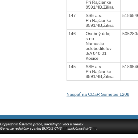
Pri Rajčianke
8591/4B,Žilina
147
SSE a.s.
518654
Pri Rajčianke
8591/4B,Žilina
146
Osobný údaj
505280
s.r.o.
Námestie
osloboditeľov
3/A 040 01
Košice
145
SSE a.s.
518654
Pri Rajčianke
8591/4B,Žilina
Naspäť na CDaR Semeteš 1208
Copyright ©
Ústredie práce, sociálnych vecí a rodiny
Generuje
redakčný systém BUXUS CMS
spoločnosti
ui42
.