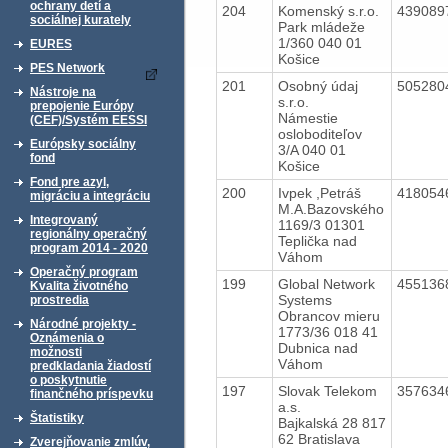
ochrany detí a
204
Komenský s.r.o.
439089
sociálnej kurately
Park mládeže
1/360 040 01
EURES
Košice
PES Network
201
Osobný údaj
505280
Nástroje na
s.r.o.
prepojenie Európy
Námestie
(CEF)/Systém EESSI
osloboditeľov
Európsky sociálny
3/A 040 01
fond
Košice
Fond pre azyl,
200
Ivpek ,Petráš
418054
migráciu a integráciu
M.A.Bazovského
Integrovaný
1169/3 01301
regionálny operačný
Teplička nad
program 2014 - 2020
Váhom
Operačný program
199
Global Network
455136
Kvalita životného
Systems
prostredia
Obrancov mieru
Národné projekty -
1773/36 018 41
Oznámenia o
Dubnica nad
možnosti
Váhom
predkladania žiadostí
o poskytnutie
197
Slovak Telekom
357634
finančného príspevku
a.s.
Štatistiky
Bajkalská 28 817
62 Bratislava
Zverejňovanie zmlúv,