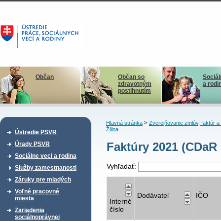
Občan
Občan so
Sociál
zdravotným
a rodi
postihnutím
>
Hlavná stránka
Zverejňovanie zmlúv, faktúr 
Žilina
Ústredie PSVR
Faktúry 2021 (CDaR
Úrady PSVR
Sociálne veci a rodina
Vyhľadať:
Služby zamestnanosti
Záruky pre mladých
Voľné pracovné
Dodávateľ
IČO
miesta
Interné
číslo
Zariadenia
sociálnoprávnej