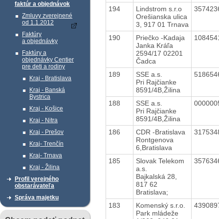
faktúr a objednávok
194
Lindstrom s.r.o
357423
Zmluvy zverejnené
Orešianska ulica
od 1.1.2012
3, 917 01 Trnava
Faktúry
190
Priečko -Kadaja
108454
a objednávky
Janka Kráľa
2594/17 02201
Faktúry a
objednávky Centier
Čadca
pre deti a rodiny
189
SSE a.s.
518654
Kraj - Bratislava
Pri Rajčianke
8591/4B,Žilina
Kraj - Banská
Bystrica
188
SSE a.s.
000000
Kraj - Košice
Pri Rajčianke
8591/4B,Žilina
Kraj - Nitra
186
CDR -Bratislava
317534
Kraj - Prešov
Rontgenova
Kraj- Trenčín
6,Bratislava
Kraj- Trnava
185
Slovak Telekom
357634
Kraj - Žilina
a.s.
Bajkalská 28,
Profil verejného
817 62
obstarávateľa
Bratislava;
Správa majetku
183
Komenský s.r.o.
439089
Park mládeže