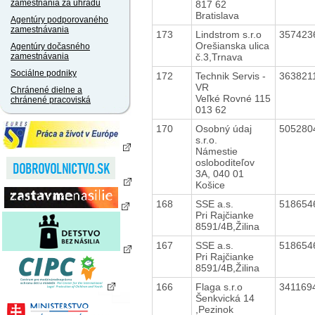
zamestnania za úhradu
817 62
Bratislava
Agentúry podporovaného
zamestnávania
173
Lindstrom s.r.o
357423
Orešianska ulica
Agentúry dočasného
č.3,Trnava
zamestnávania
Sociálne podniky
172
Technik Servis -
363821
VR
Chránené dielne a
Veľké Rovné 115
chránené pracoviská
013 62
170
Osobný údaj
505280
s.r.o.
Námestie
osloboditeľov
3A, 040 01
Košice
168
SSE a.s.
518654
Pri Rajčianke
8591/4B,Žilina
167
SSE a.s.
518654
Pri Rajčianke
8591/4B,Žilina
166
Flaga s.r.o
341169
Šenkvická 14
,Pezinok