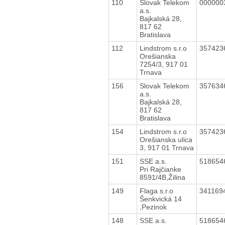
110
Slovak Telekom
000000
a.s.
Bajkalská 28,
817 62
Bratislava
112
Lindstrom s.r.o
357423
Orešianska
7254/3, 917 01
Trnava
156
Slovak Telekom
357634
a.s.
Bajkalská 28,
817 62
Bratislava
154
Lindstrom s.r.o
357423
Orešianska ulica
3, 917 01 Trnava
151
SSE a.s.
518654
Pri Rajčianke
8591/4B,Žilina
149
Flaga s.r.o
341169
Šenkvická 14
,Pezinok
148
SSE a.s.
518654