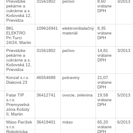
Prievidzke
31561802
pečivo
8,60
3/2013
pekárne a
vrátane
cukrárne a.s.
DPH
Košovská 12,
Prievidza
4
BKL
109616941
elektroinštalačný
8,35
ELEKTRO
materiál
vrátane
Pri Turci
DPH
24/24, Martin
Prievidzke
31561802
pečivo
14,81
3/2013
pekárne a
vrátane
cukrárne a.s.
DPH
Košovská 12,
Prievidza
Konzal s.r.o.
46554688
potraviny
21,07
Diaková 23
vrátane
DPH
Fatar TIP
36412741
ovocie, zelenina
19,58
5/2013
s.r.o.
vrátane
Priemyselná
DPH
zóna Košúty
II, Martin
Mäso Parížek
36419401
mäso
65,20
6/2013
s.r.o.
vrátane
Robotnícka
DPH