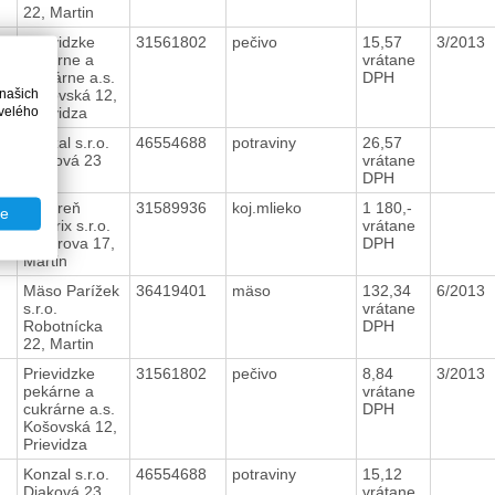
22, Martin
Prievidzke
31561802
pečivo
15,57
3/2013
pekárne a
vrátane
cukrárne a.s.
DPH
 našich
Košovská 12,
velého
Prievidza
Konzal s.r.o.
46554688
potraviny
26,57
Diaková 23
vrátane
DPH
Lekáreň
31589936
koj.mlieko
1 180,-
te
Beatrix s.r.o.
vrátane
Kollárova 17,
DPH
Martin
Mäso Parížek
36419401
mäso
132,34
6/2013
s.r.o.
vrátane
Robotnícka
DPH
22, Martin
Prievidzke
31561802
pečivo
8,84
3/2013
pekárne a
vrátane
cukrárne a.s.
DPH
Košovská 12,
Prievidza
Konzal s.r.o.
46554688
potraviny
15,12
Diaková 23
vrátane