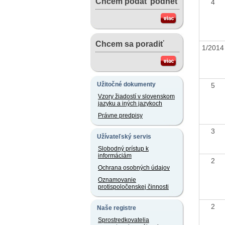
Chcem podať podnet
4
Chcem sa poradiť
1/201
Užitočné dokumenty
5
Vzory žiadostí v slovenskom
jazyku a iných jazykoch
Právne predpisy
3
Užívateľský servis
Slobodný prístup k
informáciám
2
Ochrana osobných údajov
Oznamovanie
protispoločenskej činnosti
2
Naše registre
Sprostredkovatelia