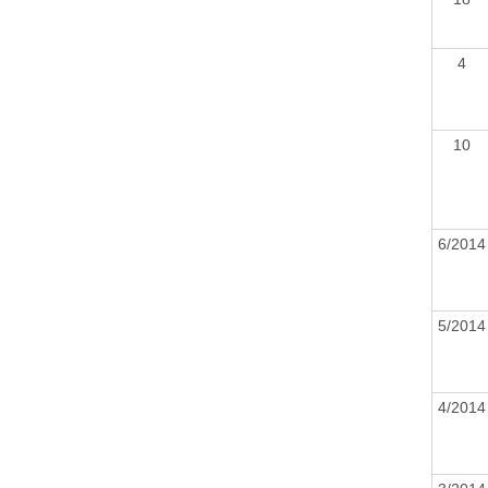
4
10
6/201
5/201
4/201