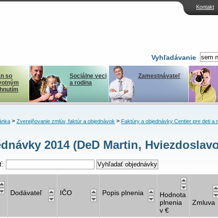
Kontakt
Vyhľadávanie
n so
Sociálne veci
Zamestnávateľ
votným
a rodina
ihnutím
>
>
ánka
Zverejňovanie zmlúv, faktúr a objednávok
Faktúry a objednávky Centier pre deti a 
dnávky 2014 (DeD Martin, Hviezdoslavo
ť:
Dodávateľ
IČO
Popis plnenia
Hodnota
plnenia
Zmluva
v €