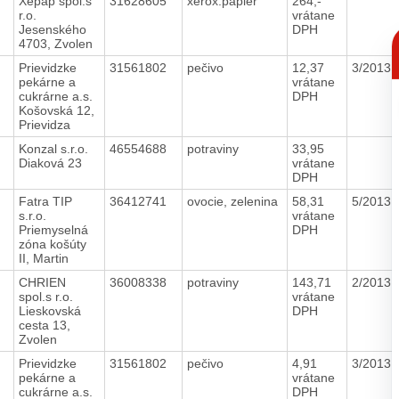
4
Xepap spol.s
31628605
xerox.papier
264,-
r.o.
vrátane
Jesenského
DPH
C
4703, Zvolen
p
Prievidzke
31561802
pečivo
12,37
3/2013
pekárne a
vrátane
cukrárne a.s.
DPH
Košovská 12,
Prievidza
Konzal s.r.o.
46554688
potraviny
33,95
Diaková 23
vrátane
DPH
Fatra TIP
36412741
ovocie, zelenina
58,31
5/2013
s.r.o.
vrátane
Priemyselná
DPH
zóna košúty
II, Martin
CHRIEN
36008338
potraviny
143,71
2/2013
spol.s r.o.
vrátane
Lieskovská
DPH
cesta 13,
Zvolen
Prievidzke
31561802
pečivo
4,91
3/2013
pekárne a
vrátane
cukrárne a.s.
DPH