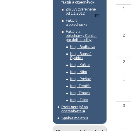
faktúr a objednávok
1
Zmluvy zverejnené
od 1.1.2012
Faktúry
a objednávky
Faktúry a
2
objednávky Centier
pre deti a rodiny
Kraj - Bratislava
Kraj - Banská
Bystrica
2
Kraj - Košice
Kraj - Nitra
1
Kraj - Prešov
Kraj- Trenčín
Kraj- Trnava
Kraj - Žilina
3
Profil verejného
obstarávateľa
Správa majetku