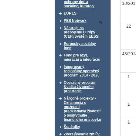
ochrany detí a
18/20
sociálnej kurately
EURES
PES Network
22
Nástroje na
prepojenie Európy
(CEF)/Systém EESSI
Európsky sociálny
fond
45/20
Fond pre azyl,
migráciu a integráciu
Integrovaný
regionálny operačný
program 2014 - 2020
1
Operačný program
Kvalita životného
prostredia
Národné projekty -
Oznámenia o
1
možnosti
predkladania žiadostí
o poskytnutie
finančného príspevku
1
Štatistiky
Zverejňovanie zmlúv,