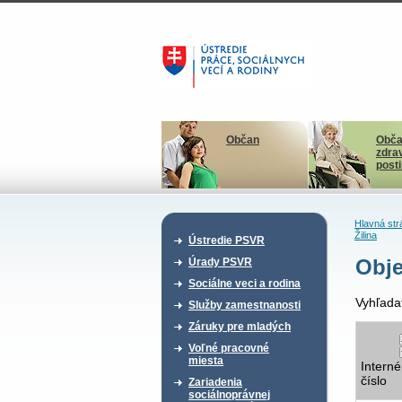
Občan
Obča
zdra
post
Hlavná str
Žilina
Ústredie PSVR
Obje
Úrady PSVR
Sociálne veci a rodina
Vyhľada
Služby zamestnanosti
Záruky pre mladých
Voľné pracovné
miesta
Interné
číslo
Zariadenia
sociálnoprávnej