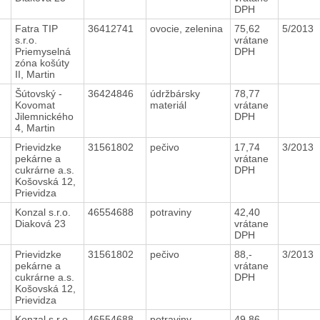
DPH
Fatra TIP
36412741
ovocie, zelenina
75,62
5/2013
s.r.o.
vrátane
Priemyselná
DPH
zóna košúty
II, Martin
4
Šútovský -
36424846
údržbársky
78,77
Kovomat
materiál
vrátane
Jilemnického
DPH
4, Martin
Prievidzke
31561802
pečivo
17,74
3/2013
pekárne a
vrátane
cukrárne a.s.
DPH
Košovská 12,
Prievidza
Konzal s.r.o.
46554688
potraviny
42,40
Diaková 23
vrátane
DPH
Prievidzke
31561802
pečivo
88,-
3/2013
pekárne a
vrátane
cukrárne a.s.
DPH
Košovská 12,
Prievidza
Konzal s.r.o.
46554688
potraviny
49,86