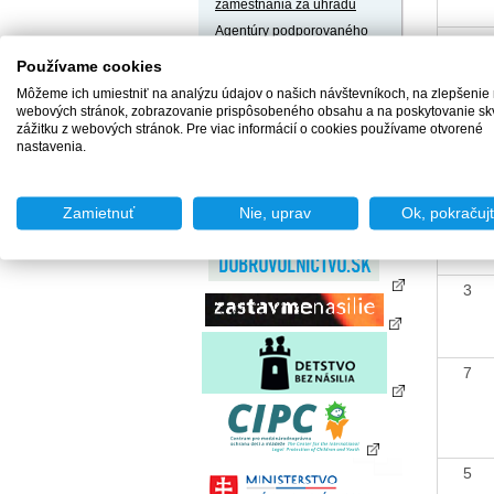
zamestnania za úhradu
Agentúry podporovaného
6
zamestnávania
Používame cookies
Agentúry dočasného
zamestnávania
Môžeme ich umiestniť na analýzu údajov o našich návštevníkoch, na zlepšenie
webových stránok, zobrazovanie prispôsobeného obsahu a na poskytovanie sk
Sociálne podniky
zážitku z webových stránok. Pre viac informácií o cookies používame otvorené
4
Chránené dielne a
nastavenia.
chránené pracoviská
1
Zamietnuť
Nie, uprav
Ok, pokračuj
3
7
5