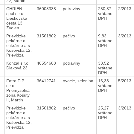
22, Martin
CHRIEN
36008338
potraviny
250,87
2/2013
spol.s r.o.
vrátane
Lieskovská
DPH
cesta 13,
Zvolen
Prievidzke
31561802
pečivo
9,83
3/2013
pekárne a
vrátane
cukrárne a.s.
DPH
Košovská 12,
Prievidza
Konzal s.r.o.
46554688
potraviny
33,52
Diaková 23
vrátane
DPH
Fatra TIP
36412741
ovocie, zelenina
16,38
5/2013
s.r.o.
vrátane
Priemyselná
DPH
zóna Košúty
II, Martin
Prievidzke
31561802
pečivo
25,27
3/2013
pekárne a
vrátane
cukrárne a.s.
DPH
Košovská 12,
Prievidza