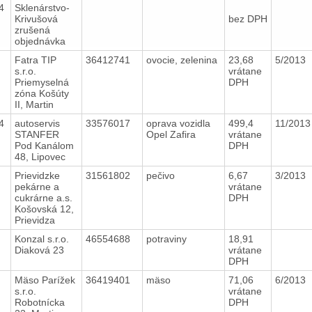
14
Sklenárstvo-
Krivušová
bez DPH
zrušená
objednávka
Fatra TIP
36412741
ovocie, zelenina
23,68
5/2013
s.r.o.
vrátane
Priemyselná
DPH
zóna Košúty
II, Martin
14
autoservis
33576017
oprava vozidla
499,4
11/201
STANFER
Opel Zafira
vrátane
Pod Kanálom
DPH
48, Lipovec
Prievidzke
31561802
pečivo
6,67
3/2013
pekárne a
vrátane
cukrárne a.s.
DPH
Košovská 12,
Prievidza
Konzal s.r.o.
46554688
potraviny
18,91
Diaková 23
vrátane
DPH
Mäso Parížek
36419401
mäso
71,06
6/2013
s.r.o.
vrátane
Robotnícka
DPH