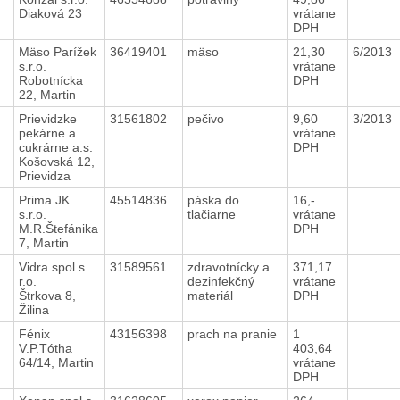
Diaková 23
vrátane
DPH
Mäso Parížek
36419401
mäso
21,30
6/2013
s.r.o.
vrátane
Robotnícka
DPH
22, Martin
Prievidzke
31561802
pečivo
9,60
3/2013
pekárne a
vrátane
cukrárne a.s.
DPH
Košovská 12,
Prievidza
4
Prima JK
45514836
páska do
16,-
s.r.o.
tlačiarne
vrátane
M.R.Štefánika
DPH
7, Martin
4
Vidra spol.s
31589561
zdravotnícky a
371,17
r.o.
dezinfekčný
vrátane
Štrkova 8,
materiál
DPH
Žilina
4
Fénix
43156398
prach na pranie
1
V.P.Tótha
403,64
64/14, Martin
vrátane
DPH