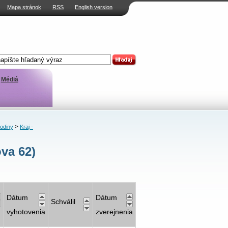
Mapa stránok
RSS
English version
Médiá
>
rodiny
Kraj -
va 62)
Dátum
Dátum
Schválil
vyhotovenia
zverejnenia