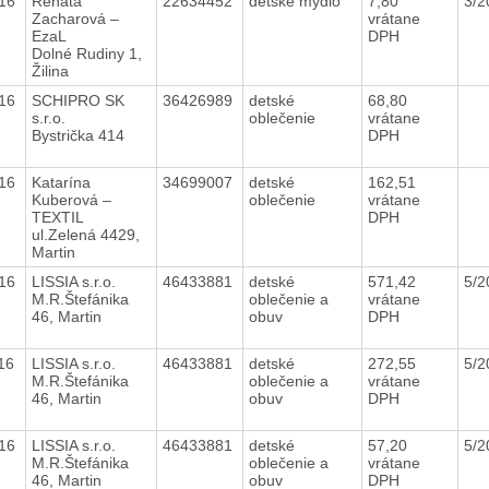
016
Renáta
22634452
detské mydlo
7,80
3/
Zacharová –
vrátane
EzaL
DPH
Dolné Rudiny 1,
Žilina
016
SCHIPRO SK
36426989
detské
68,80
s.r.o.
oblečenie
vrátane
Bystrička 414
DPH
016
Katarína
34699007
detské
162,51
Kuberová –
oblečenie
vrátane
TEXTIL
DPH
ul.Zelená 4429,
Martin
016
LISSIA s.r.o.
46433881
detské
571,42
5/
M.R.Štefánika
oblečenie a
vrátane
46, Martin
obuv
DPH
016
LISSIA s.r.o.
46433881
detské
272,55
5/
M.R.Štefánika
oblečenie a
vrátane
46, Martin
obuv
DPH
016
LISSIA s.r.o.
46433881
detské
57,20
5/
M.R.Štefánika
oblečenie a
vrátane
46, Martin
obuv
DPH