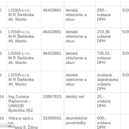
16
LISSIA s.r.o.
46433881
detské
280,-
5/
M.R.Štefánika
oblečenie a
vrátane
46, Martin
obuv
DPH
16
LISSIA s.r.o.
46433881
detské
233,36
5/
M.R.Štefánika
oblečenie a
vrátane
46, Martin
obuv
DPH
16
LISSIA s.r.o.
46433881
detské
735,61
5/
M.R.Štefánika
oblečenie a
vrátane
46, Martin
obuv
DPH
16
LISSIA s.r.o.
detské
zrušená
5/
M.R.Štefánika
oblečenie a
objednávka
46, Martin
obuv
vrátane
DPH
016
Ing.Zuzana
10867813
detský set
25,-
Rajčanová –
vrátane
UNIKOB
DPH
Bystrička 352
016
Vidra a spol.s
31589561
dezinfekčné
600,-
r.o.
prostriedky
vrátane
Štrková 8, Žilina
DPH