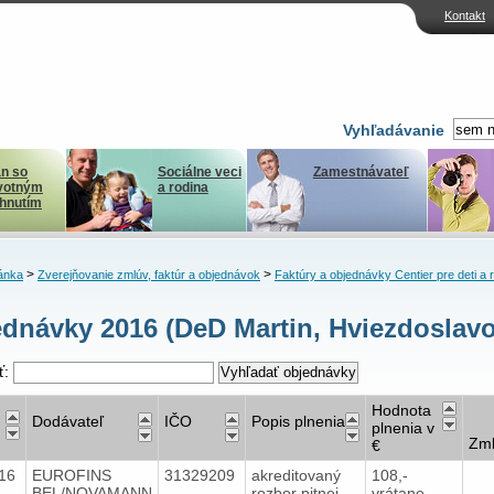
Kontakt
Vyhľadávanie
n so
Sociálne veci
Zamestnávateľ
votným
a rodina
ihnutím
>
>
ánka
Zverejňovanie zmlúv, faktúr a objednávok
Faktúry a objednávky Centier pre deti a 
dnávky 2016 (DeD Martin, Hviezdoslavo
ť:
Hodnota
Dodávateľ
IČO
Popis plnenia
plnenia v
Zm
€
016
EUROFINS
31329209
akreditovaný
108,-
BEL/NOVAMANN
rozbor pitnej
vrátane