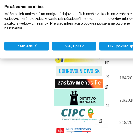
zamestnania za úhradu
Používame cookies
Agentúry podporovaného
77/20
zamestnávania
Môžeme ich umiestniť na analýzu údajov o našich návštevníkoch, na zlepšenie
webových stránok, zobrazovanie prispôsobeného obsahu a na poskytovanie sk
Agentúry dočasného
zážitku z webových stránok. Pre viac informácií o cookies používame otvorené
zamestnávania
nastavenia.
Sociálne podniky
106/2
Chránené dielne a
chránené pracoviská
Zamietnuť
Nie, uprav
Ok, pokračuj
143/2
164/2
79/20
219/2