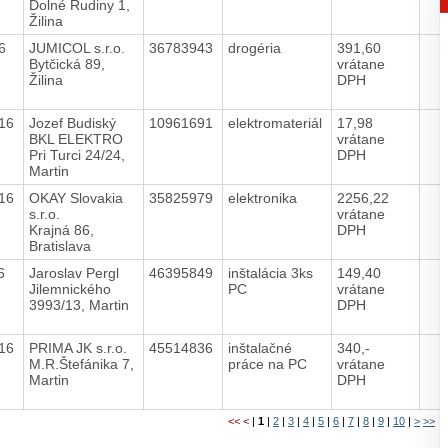
Dolné Rudiny 1,
Žilina
16
JUMICOL s.r.o.
36783943
drogéria
391,60
Bytčická 89,
vrátane
Žilina
DPH
016
Jozef Budiský
10961691
elektromateriál
17,98
BKL ELEKTRO
vrátane
Pri Turci 24/24,
DPH
Martin
016
OKAY Slovakia
35825979
elektronika
2256,22
s.r.o.
vrátane
Krajná 86,
DPH
Bratislava
16
Jaroslav Pergl
46395849
inštalácia 3ks
149,40
Jilemnického
PC
vrátane
3993/13, Martin
DPH
016
PRIMA JK s.r.o.
45514836
inštalačné
340,-
M.R.Štefánika 7,
práce na PC
vrátane
Martin
DPH
<<
<
|
1
|
2
|
3
|
4
|
5
|
6
|
7
|
8
|
9
|
10
|
>
>>