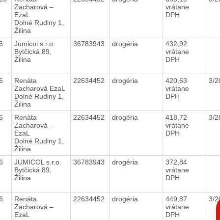
Zacharová –
vrátane
EzaL
DPH
Dolné Rudiny 1,
Žilina
16
Jumicol s.r.o.
36783943
drogéria
432,92
Bytčická 89,
vrátane
Žilina
DPH
16
Renáta
22634452
drogéria
420,63
3/
Zacharová EzaL
vrátane
Dolné Rudiny 1,
DPH
Žilina
16
Renáta
22634452
drogéria
418,72
3/
Zacharová –
vrátane
EzaL
DPH
Dolné Rudiny 1,
Žilina
16
JUMICOL s.r.o.
36783943
drogéria
372,84
Bytčická 89,
vrátane
Žilina
DPH
16
Renáta
22634452
drogéria
449,87
3/
C
Zacharová –
vrátane
p
EzaL
DPH