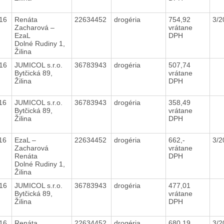
016
Renáta
22634452
drogéria
754,92
3/
Zacharová –
vrátane
EzaL
DPH
Dolné Rudiny 1,
Žilina
016
JUMICOL s.r.o.
36783943
drogéria
507,74
Bytčická 89,
vrátane
Žilina
DPH
016
JUMICOL s.r.o.
36783943
drogéria
358,49
Bytčická 89,
vrátane
Žilina
DPH
016
EzaL –
22634452
drogéria
662,-
3/
Zacharová
vrátane
Renáta
DPH
Dolné Rudiny 1,
Žilina
016
JUMICOL s.r.o.
36783943
drogéria
477,01
Bytčická 89,
vrátane
Žilina
DPH
016
Renáta
22634452
drogéria
680,19
3/