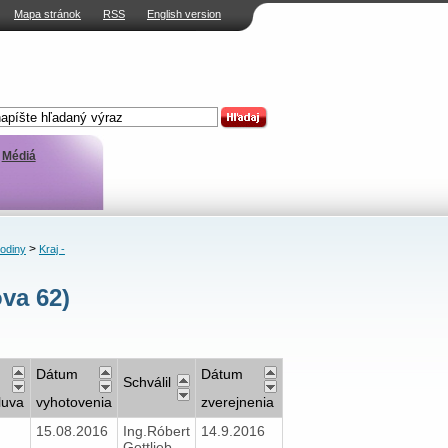
Mapa stránok
RSS
English version
Médiá
>
rodiny
Kraj -
va 62)
Dátum
Dátum
Schválil
luva
vyhotovenia
zverejnenia
15.08.2016
Ing.Róbert
14.9.2016
Gottlieb