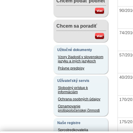
Chcem podať podnet
90/20
Chcem sa poradiť
74/20
Užitočné dokumenty
57/20
Vzory žiadostí v slovenskom
jazyku a iných jazykoch
Právne predpisy
40/20
Užívateľský servis
Slobodný prístup k
informáciám
170/2
Ochrana osobných údajov
Oznamovanie
protispoločenskej činnosti
175/2
Naše registre
Sprostredkovatelia