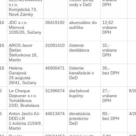
s.r.o.
vody v DeD
DPH
Komjatická 73,
Nové Zámky
016
JDC s.r.o.
36419192
akumulátor do
12,62
Mierová
autíčka
vrátane
1035/26, Sučany
DPH
016
AROS Javor
31081410
čistenie
32,-
Štefan
destilátora
vrátane
Štefunkova 18,
DPH
Martin
016
Helena
46900471
čistenie
35,-
Garajová
kanalizácie v
bez DPH
29.augusta
DeD
28/41, Sučany
16
Le Cheque
31396674
darčekové
27,-
8/
Dejeuner s.r.o.
kupóny
vrátane
Tomášikova
DPH
23/D, Bratislava
16
Anton Jančo AJ-
44613474
deratizácia
80,-
4/
DDD-LR
priestorov
bez DPH
1.kolónia 2159/9,
DeD
Martin