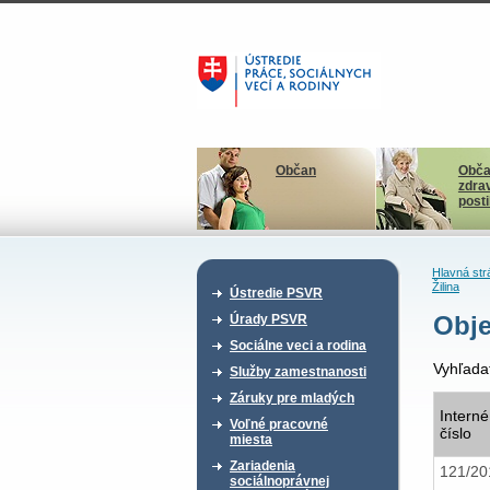
Občan
Obča
zdra
post
Hlavná str
Žilina
Ústredie PSVR
Obje
Úrady PSVR
Sociálne veci a rodina
Vyhľada
Služby zamestnanosti
Záruky pre mladých
Interné
Voľné pracovné
číslo
miesta
Zariadenia
121/2
sociálnoprávnej