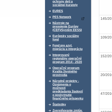
ochrany detí a
sociálnej kurately
EURES
PES Network
145/2
Nástroje na
prepojenie Európy
(CEF)/Systém EESSI
Európsky sociálny
109/2
fond
Fond pre azyl,
migráciu a integráciu
Integrovaný
152/2
regionálny operačný
program 2014 - 2020
Operačný program
Kvalita životného
20/20
prostredia
Národné projekty -
Oznámenia o
možnosti
predkladania žiadostí
47/20
o poskytnutie
finančného príspevku
Štatistiky
Zverejňovanie zmlúv,