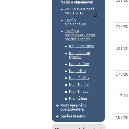
197/2
faktúr a objednávok
Zmluvy zverejnené
od 1.1.2012
Faktúry
a objednávky
216/2
Faktúry a
objednávky Centier
pre deti a rodiny
Kraj - Bratislava
181/2
Kraj - Banská
Bystrica
Kraj - Košice
Kraj - Nitra
178/2
Kraj - Prešov
Kraj- Trenčín
Kraj- Trnava
117/2
Kraj - Žilina
Profil verejného
obstarávateľa
Správa majetku
107/2