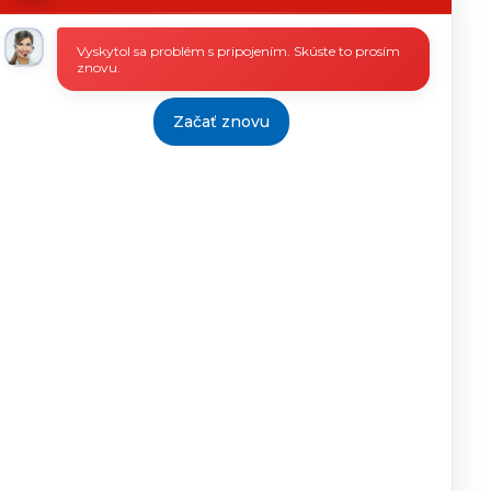
DeD
Vyskytol sa problém s pripojením. Skúste to prosím
26.01.2016
Ing.Róbert
10.3.2016
znovu.
Gottlieb
riaditeľ
DeD
Začať znovu
22.09.2016
Ing.Róbert
10.10.2016
Gottlieb
riaditeľ
DeD
20.12.2016
Ing.Róbert
14.2.2017
Gottlieb
riaditeľ
DeD
19.01.2016
Ing.Róbert
10.3.2016
Gottlieb
riaditeľ
DeD
22.12.2016
Ing.Róbert
14.2.2017
Gottlieb
Riaditeľ
DeD