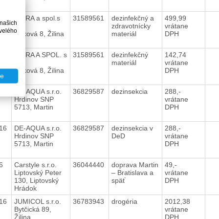
16
VIDRA a spol.s
31589561
dezinfekčný a
499,99
 našich
r.o.
zdravotnícky
vrátane
velého
Štrková 8, Žilina
materiál
DPH
016
VIDRA A SPOL. s
31589561
dezinfekčný
142,74
r.o.
materiál
vrátane
Štrková 8, Žilina
DPH
te
016
DE-AQUA s.r.o.
36829587
dezinsekcia
288,-
Hrdinov SNP
vrátane
5713, Martin
DPH
016
DE-AQUA s.r.o.
36829587
dezinsekcia v
288,-
Hrdinov SNP
DeD
vrátane
5713, Martin
DPH
16
Carstyle s.r.o.
36044440
doprava Martin
49,-
Liptovský Peter
– Bratislava a
vrátane
130, Liptovský
späť
DPH
Hrádok
016
JUMICOL s.r.o.
36783943
drogéria
2012,38
Bytčická 89,
vrátane
Žilina
DPH