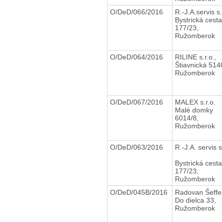
O/DeD/066/2016
R.-J.A.servis s
Bystrická cesta
177/23,
Ružomberok
O/DeD/064/2016
RILINE s.r.o.,
Štiavnická 514
Ružomberok
O/DeD/067/2016
MALEX s.r.o.
Malé domky
6014/8,
Ružomberok
O/DeD/063/2016
R.-J.A. servis s
Bystrická cesta
177/23,
Ružomberok
O/DeD/045B/2016
Radovan Šeff
Do dielca 33,
Ružomberok