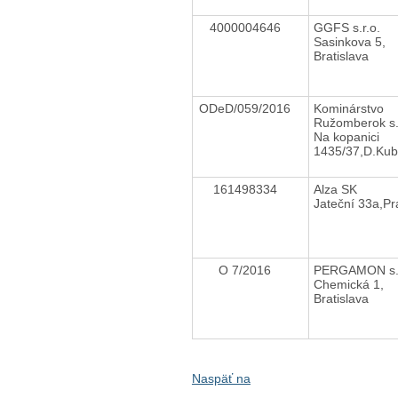
4000004646
GGFS s.r.o.
Sasinkova 5,
Bratislava
ODeD/059/2016
Kominárstvo
Ružomberok s.
Na kopanici
1435/37,D.Kub
161498334
Alza SK
Jateční 33a,P
O 7/2016
PERGAMON s.
Chemická 1,
Bratislava
Naspäť na