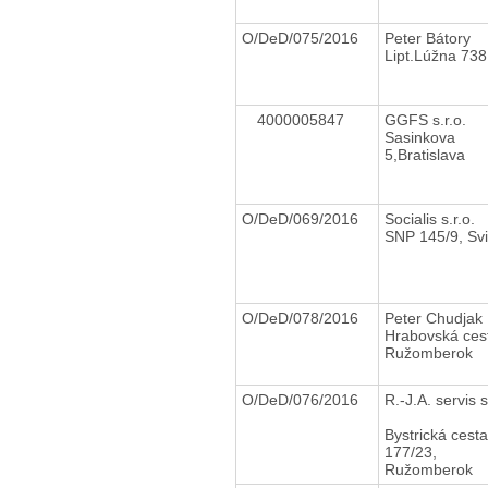
O/DeD/075/2016
Peter Bátory
Lipt.Lúžna 738
4000005847
GGFS s.r.o.
Sasinkova
5,Bratislava
O/DeD/069/2016
Socialis s.r.o.
SNP 145/9, Svi
O/DeD/078/2016
Peter Chudja
Hrabovská cest
Ružomberok
O/DeD/076/2016
R.-J.A. servis s
Bystrická cesta
177/23,
Ružomberok