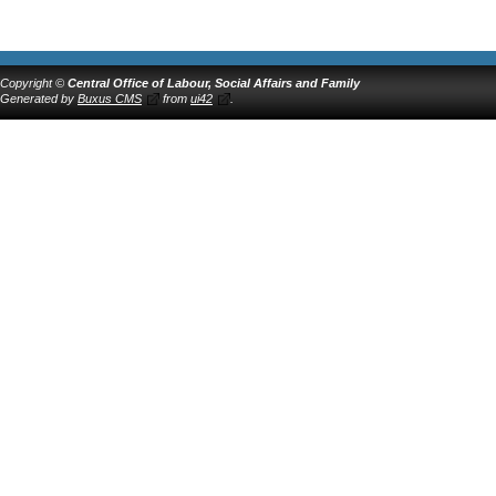
Copyright ©
Central Office of Labour, Social Affairs and Family
Generated by
Buxus CMS
from
ui42
.