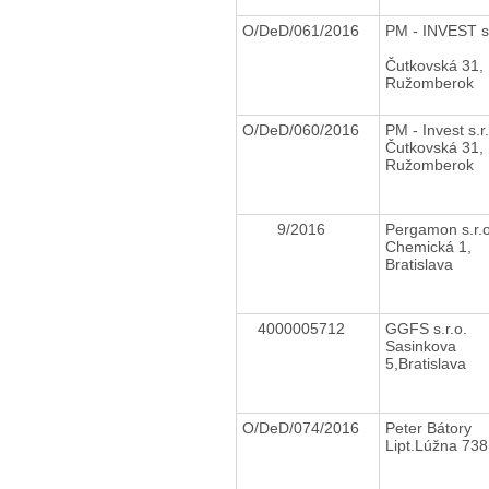
O/DeD/061/2016
PM - INVEST s.
Čutkovská 31,
Ružomberok
O/DeD/060/2016
PM - Invest s.
Čutkovská 31,
Ružomberok
9/2016
Pergamon s.r.
Chemická 1,
Bratislava
4000005712
GGFS s.r.o.
Sasinkova
5,Bratislava
O/DeD/074/2016
Peter Bátory
Lipt.Lúžna 738