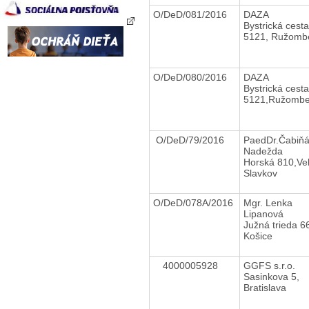
O/DeD/081/2016
DAZA
Bystrická cesta
5121, Ružomb
O/DeD/080/2016
DAZA
Bystrická cesta
5121,Ružombe
O/DeD/79/2016
PaedDr.Čabiň
Nadežda
Horská 810,Ve
Slavkov
O/DeD/078A/2016
Mgr. Lenka
Lipanová
Južná trieda 6
Košice
4000005928
GGFS s.r.o.
Sasinkova 5,
Bratislava