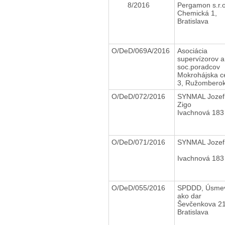
8/2016
Pergamon s.r.
Chemická 1,
Bratislava
O/DeD/069A/2016
Asociácia
supervízorov a
soc.poradcov
Mokrohájska c
3, Ružombero
O/DeD/072/2016
SYNMAL Jozef
Zigo
Ivachnová 183
O/DeD/071/2016
SYNMAL Jozef
Ivachnová 183
O/DeD/055/2016
SPDDD, Úsme
ako dar
Ševčenkova 21
Bratislava