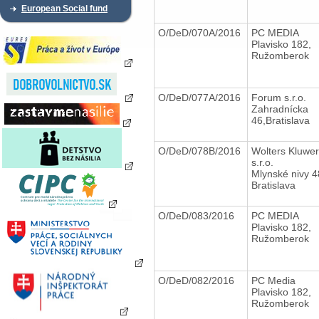
European Social fund
O/DeD/070A/2016
PC MEDIA
Plavisko 182,
Ružomberok
O/DeD/077A/2016
Forum s.r.o.
Zahradnícka
46,Bratislava
O/DeD/078B/2016
Wolters Kluwer
s.r.o.
Mlynské nivy 4
Bratislava
O/DeD/083/2016
PC MEDIA
Plavisko 182,
Ružomberok
O/DeD/082/2016
PC Media
Plavisko 182,
Ružomberok