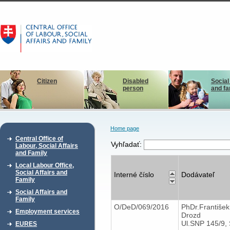
Citizen
Disabled
Social
person
and fa
Home page
Central Office of
Vyhľadať:
Labour, Social Affairs
and Family
Local Labour Office,
Social Affairs and
Interné číslo
Dodávateľ
Family
Social Affairs and
Family
O/DeD/069/2016
PhDr.František
Employment services
Drozd
Ul.SNP 145/9, 
EURES