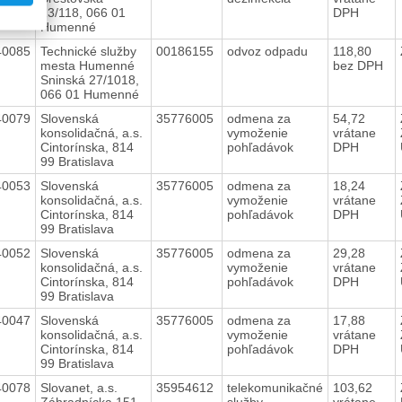
13/118, 066 01
DPH
Humenné
40085
Technické služby
00186155
odvoz odpadu
118,80
mesta Humenné
bez DPH
Sninská 27/1018,
066 01 Humenné
40079
Slovenská
35776005
odmena za
54,72
konsolidačná, a.s.
vymoženie
vrátane
Cintorínska, 814
pohľadávok
DPH
99 Bratislava
40053
Slovenská
35776005
odmena za
18,24
konsolidačná, a.s.
vymoženie
vrátane
Cintorínska, 814
pohľadávok
DPH
99 Bratislava
40052
Slovenská
35776005
odmena za
29,28
konsolidačná, a.s.
vymoženie
vrátane
Cintorínska, 814
pohľadávok
DPH
99 Bratislava
40047
Slovenská
35776005
odmena za
17,88
konsolidačná, a.s.
vymoženie
vrátane
Cintorínska, 814
pohľadávok
DPH
99 Bratislava
40078
Slovanet, a.s.
35954612
telekomunikačné
103,62
Záhradnícka 151,
služby
vrátane