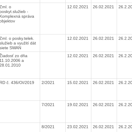
Zml. o
12.02.2021
26.02.2021
26.2.2
poskyt.služieb -
Komplexná správa
objektov
Zml. o posky.telek.
12.02.2021
26.02.2021
26.2.2
služieb a využití dát
siete SWAN
Žiadosť zo dňa
12.02.2021
26.02.2021
26.2.2
11.10.2006 a
28.01.2010
RD č. 436/OI/2019
2/2021
15.02.2021
26.02.2021
26.2.2
7/2021
19.02.2021
26.02.2021
26.2.2
8/2021
23.02.2021
26.02.2021
26.2.2