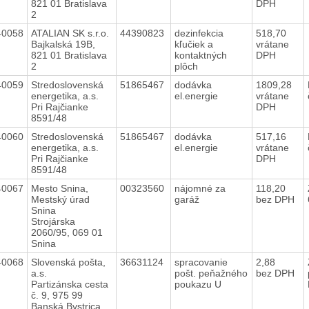
821 01 Bratislava
DPH
2
40058
ATALIAN SK s.r.o.
44390823
dezinfekcia
518,70
Bajkalská 19B,
kľučiek a
vrátane
821 01 Bratislava
kontaktných
DPH
2
plôch
40059
Stredoslovenská
51865467
dodávka
1809,28
energetika, a.s.
el.energie
vrátane
Pri Rajčianke
DPH
8591/48
40060
Stredoslovenská
51865467
dodávka
517,16
energetika, a.s.
el.energie
vrátane
Pri Rajčianke
DPH
8591/48
40067
Mesto Snina,
00323560
nájomné za
118,20
Mestský úrad
garáž
bez DPH
Snina
Strojárska
2060/95, 069 01
Snina
40068
Slovenská pošta,
36631124
spracovanie
2,88
a.s.
pošt. peňažného
bez DPH
Partizánska cesta
poukazu U
č. 9, 975 99
Banská Bystrica