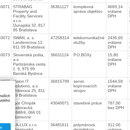
40071
STRABAG
36361127
komplexná
4669,14
Property and
správa objektov
vrátane
Facility Services
DPH
s.r.o.
Dunajská 32, 817
85 Bratislava
40072
SWAN, a. s.
47258314
telekomunikačné
2436,65
Landererova 12,
služby
vrátane
811 09 Bratislava
DPH
40073
Slovenská pošta,
36631124
P.O.BOXy
15,80
a.s.
vrátane
Partizánska cesta
DPH
č. 9, 975 99
Banská Bystrica
40077
Vision IT
36815799
servis
1544,59
Solutions, a.s.
kopírovacích
vrátane
Pribinova 25, 811
strojov
DPH
09 Bratislava
 našich
velého
40081
Igor Chripák
43040071
stavebné práce
787,00
Laborecká
bez DPH
1848/4, 066 01
Humenné
40084
KA-LUX s.r.o.
36481611
polymérová
312,00
te
Brestovská
dezinfekcia
vrátane