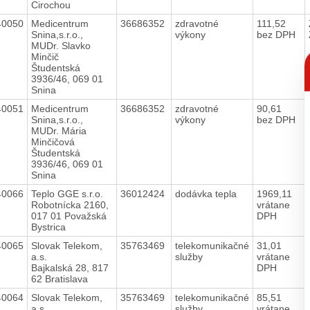
Cirochou
40050
Medicentrum
36686352
zdravotné
111,52
Snina,s.r.o.,
výkony
bez DPH
MUDr. Slavko
C
Minčič
p
Študentská
3936/46, 069 01
Snina
40051
Medicentrum
36686352
zdravotné
90,61
Snina,s.r.o.,
výkony
bez DPH
MUDr. Mária
Minčičová
Študentská
3936/46, 069 01
Snina
40066
Teplo GGE s.r.o.
36012424
dodávka tepla
1969,11
Robotnícka 2160,
vrátane
017 01 Považská
DPH
Bystrica
40065
Slovak Telekom,
35763469
telekomunikačné
31,01
a.s.
služby
vrátane
Bajkalská 28, 817
DPH
62 Bratislava
40064
Slovak Telekom,
35763469
telekomunikačné
85,51
a.s.
služby
vrátane