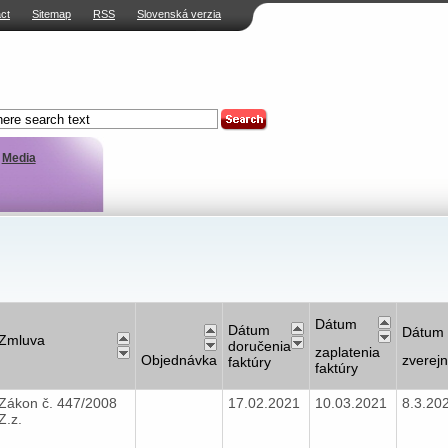
ct
Sitemap
RSS
Slovenská verzia
Media
Dátum
Dátum
Dátum
Zmluva
doručenia
zaplatenia
Objednávka
zverej
faktúry
faktúry
Zákon č. 447/2008
17.02.2021
10.03.2021
8.3.20
Z.z.