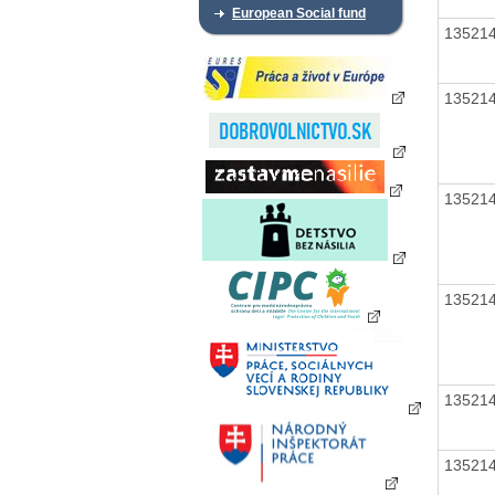
European Social fund
13521
13521
13521
13521
13521
13521