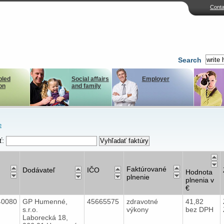
Conta
Search
bled
Social affairs
Employer
on
and family
e
ť:
Faktúrované
Dodávateľ
IČO
Hodnota
plnenie
plnenia v
€
40080
GP Humenné,
45665575
zdravotné
41,82
s.r.o.
výkony
bez DPH
Laborecká 18,