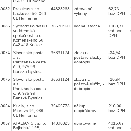
066 01 Humenné
40082
Prakticus s.r.o.
44828268
zdravotné
62,73
Lackovce 50, 066
výkony
bez DPH
01 Humenné
40086
Východoslovenská
36570460
vodné, stočné
1960,31
vodárenská
vrátane
spoločnosť, a.s.
DPH
Komenského 50,
042 418 Košice
40074
Slovenská pošta,
36631124
zľava na
-34,54
a.s.
poštové služby -
bez DPH
Partizánska cesta
dobropis
č. 9, 975 99
Banská Bystrica
40075
Slovenská pošta,
36631124
zľava na
-20,94
a.s.
poštové služby -
bez DPH
Partizánska cesta
dobropis
č. 9, 975 99
Banská Bystrica
40054
Krídla, s.r.o.
36466778
nákup
216,00
Mierova 94, 066
respirátorov
bez DPH
01 Humenné
40057
ATALIAN SK s.r.o.
44390823
upratovanie
4015,67
Bajkalská 19B,
vrátane