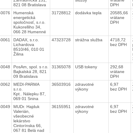
821 08 Bratislava
DPH
40076
Humenská
31728812
dodávka tepla
20585,66
energetická
vrátane
spoločnosť, s.r.o.
DPH
Kukorelliho 34,
066 28 Humenné
40061
DADAX, s.r.o.
47323728
strážna služba
4718,72
Lichardova
bez DPH
8510/46, 010 01
Žilina
40048
PosAm, spol. s r.o.
31365078
USB tokeny
292,68
Bajkalská 28, 821
vrátane
09 Bratislava
DPH
40062
MEDI-PARMA
36503916
zdravotné
6,97
s.r.o.
výkony
bez DPH
Kpt.. Nálepku 87,
069 01 Snina
40049
MUDr. Hajduk
36155951
zdravotné
6,97
Valerián,
výkony
bez DPH
všeobecné
lekárstvo
Cintorínska 66,
067 81 Belá nad