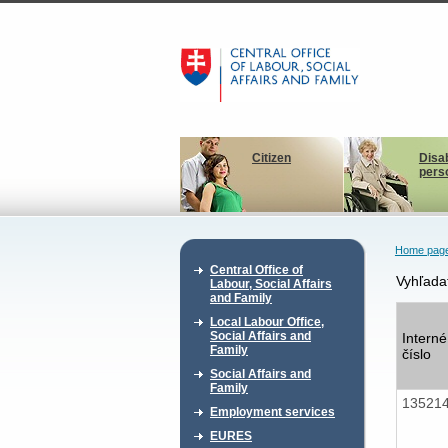
Citizen
Disa
pers
Home pag
Central Office of
Vyhľada
Labour, Social Affairs
and Family
Local Labour Office,
Social Affairs and
Interné
Family
číslo
Social Affairs and
Family
13521
Employment services
EURES