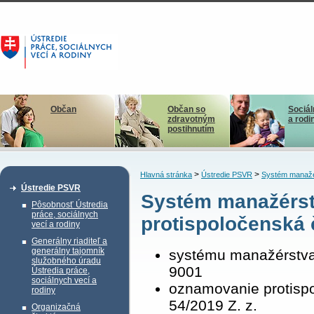
Občan
Občan so
Sociál
zdravotným
a rodi
postihnutím
>
>
Hlavná stránka
Ústredie PSVR
Systém manažér
Ústredie PSVR
Systém manažérstv
Pôsobnosť Ústredia
práce, sociálnych
protispoločenská 
vecí a rodiny
Generálny riaditeľ a
generálny tajomník
systému manažérstva
služobného úradu
9001
Ústredia práce,
sociálnych vecí a
oznamovanie protispo
rodiny
54/2019 Z. z.
Organizačná