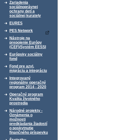
Zariadenia
sociálnoprávnej
ochrany detí a
sociálnej kurately
EURES
PES Network
Nástroje na
prepojenie Európy
(CEF)/Systém EESSI
Európsky sociálny
fond
Fond pre azyl,
migráciu a integráciu
Integrovaný
regionálny operačný
program 2014 - 2020
Operačný program
Kvalita životného
prostredia
Národné projekty -
Oznámenia o
možnosti
predkladania žiadostí
o poskytnutie
finančného príspevku