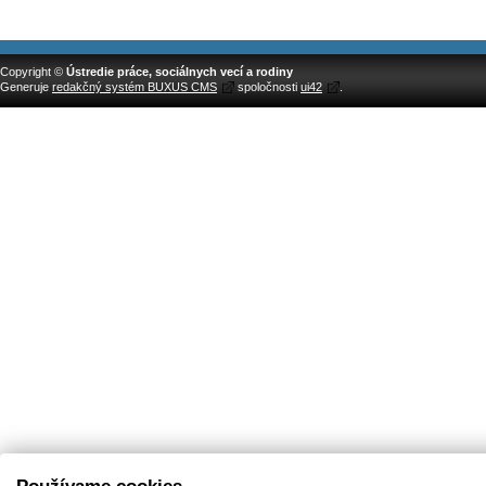
Copyright ©
Ústredie práce, sociálnych vecí a rodiny
Generuje
redakčný systém BUXUS CMS
spoločnosti
ui42
.