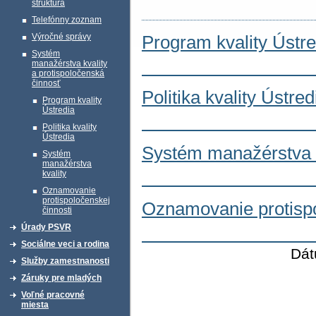
štruktúra
Telefónny zoznam
Výročné správy
Program kvality Ústre
Systém
manažérstva kvality
a protispoločenská
činnosť
Politika kvality Ústred
Program kvality
Ústredia
Politika kvality
Ústredia
Systém manažérstva k
Systém
manažérstva
kvality
Oznamovanie
protispoločenskej
Oznamovanie protispo
činnosti
Úrady PSVR
Sociálne veci a rodina
Dát
Služby zamestnanosti
Záruky pre mladých
Voľné pracovné
miesta