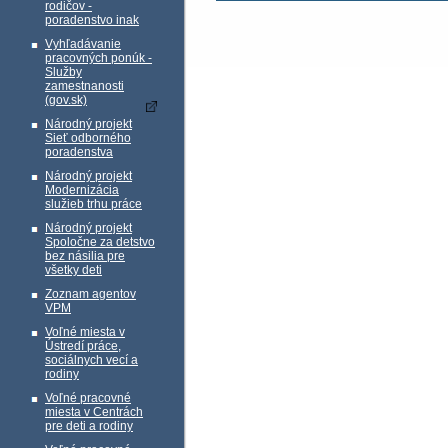
rodičov -
poradenstvo inak
Vyhľadávanie
pracovných ponúk -
Služby
zamestnanosti
(gov.sk)
Národný projekt
Sieť odborného
poradenstva
Národný projekt
Modernizácia
služieb trhu práce
Národný projekt
Spoločne za detstvo
bez násilia pre
všetky deti
Zoznam agentov
VPM
Voľné miesta v
Ústredí práce,
sociálnych vecí a
rodiny
Voľné pracovné
miesta v Centrách
pre deti a rodiny