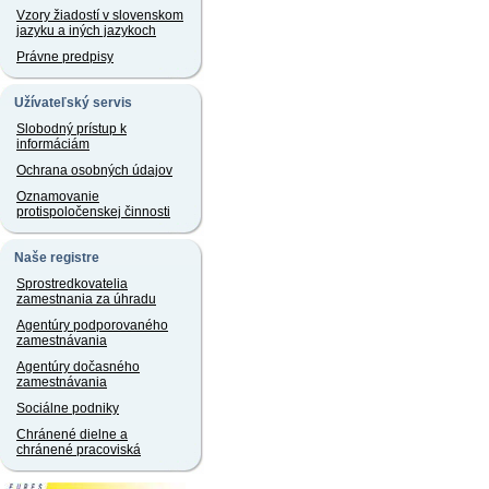
Vzory žiadostí v slovenskom
jazyku a iných jazykoch
Právne predpisy
Užívateľský servis
Slobodný prístup k
informáciám
Ochrana osobných údajov
Oznamovanie
protispoločenskej činnosti
Naše registre
Sprostredkovatelia
zamestnania za úhradu
Agentúry podporovaného
zamestnávania
Agentúry dočasného
zamestnávania
Sociálne podniky
Chránené dielne a
chránené pracoviská