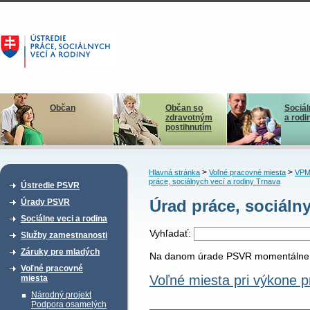
Občan
Občan so
Sociál
zdravotným
a rodi
postihnutím
>
>
Hlavná stránka
Voľné pracovné miesta
VPM
práce, sociálnych vecí a rodiny Trnava
Ústredie PSVR
Úrad práce, sociáln
Úrady PSVR
Sociálne veci a rodina
Vyhľadať:
Služby zamestnanosti
Záruky pre mladých
Na danom úrade PSVR momentálne ni
Voľné pracovné
Voľné miesta pri výkone 
miesta
Národný projekt
Podpora osamelých