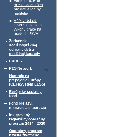
Voľné pracovné
miesta v centrách
pre deti a rodiny -
riaditelia
VPM v Ústredí
PSVR s miestom
výkonu práce na
úradoch PSVR
Zariadenia
sociálnoprávnej
ochrany detí a
sociálnej kurately
EURES
PES Network
Nástroje na
prepojenie Európy
(CEF)/Systém EESSI
Európsky sociálny
fond
Fond pre azyl,
migráciu a integráciu
Integrovaný
regionálny operačný
program 2014 - 2020
Operačný program
Kvalita životného