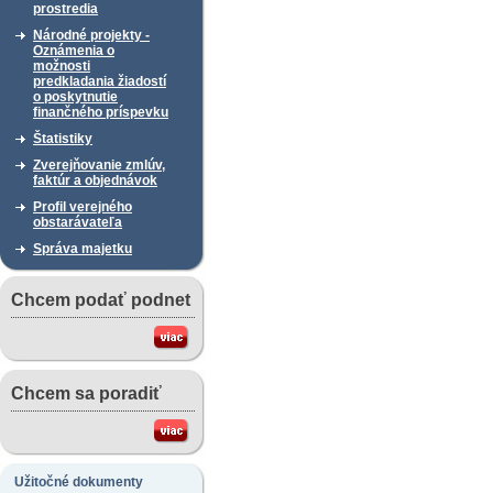
prostredia
Národné projekty -
Oznámenia o
možnosti
predkladania žiadostí
o poskytnutie
finančného príspevku
Štatistiky
Zverejňovanie zmlúv,
faktúr a objednávok
Profil verejného
obstarávateľa
Správa majetku
Chcem podať podnet
Chcem sa poradiť
Užitočné dokumenty