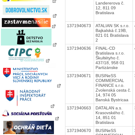
Landererova č.
12, 811 09
Bratislava
1371940673
ATALIAN SK s.r.o.
Bajkalská č.19B,
821 01 Bratislava
2
1371940636
FINAL-CD
Bratislava s.r.o.
Škultétyho č.
437/18, 958 01
Partizánske
1371940671
BUSINeSS
COMMERCIAL
FINANCE s.r.o.
Zvolenská cesta č.
14, 974 05
Banská Bystricaa
1371940663
DATALAN a.s.
Krasovského č.
14, 851 01
Bratislava
1371940670
BUSINeSS