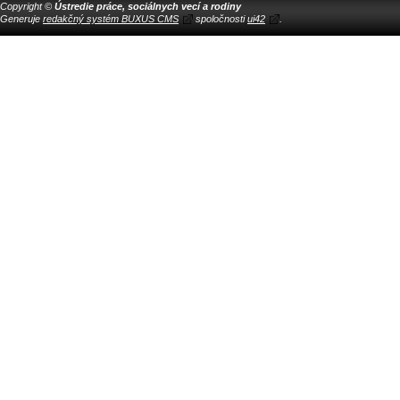
Copyright ©
Ústredie práce, sociálnych vecí a rodiny
Generuje
redakčný systém BUXUS CMS
spoločnosti
ui42
.