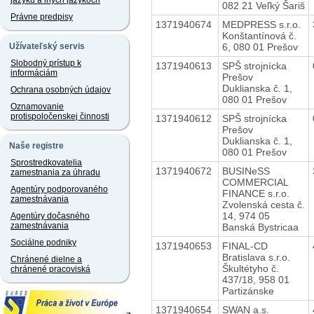
jazyku a iných jazykoch
082 21 Veľký Šariš
Právne predpisy
1371940674
MEDPRESS s.r.o.
Konštantínová č.
6, 080 01 Prešov
Užívateľský servis
Slobodný prístup k
1371940613
SPŠ strojnícka
informáciám
Prešov
Duklianska č. 1,
Ochrana osobných údajov
080 01 Prešov
Oznamovanie
protispoločenskej činnosti
1371940612
SPŠ strojnícka
Prešov
Duklianska č. 1,
Naše registre
080 01 Prešov
Sprostredkovatelia
1371940672
BUSINeSS
zamestnania za úhradu
COMMERCIAL
Agentúry podporovaného
FINANCE s.r.o.
zamestnávania
Zvolenská cesta č.
14, 974 05
Agentúry dočasného
zamestnávania
Banská Bystricaa
Sociálne podniky
1371940653
FINAL-CD
Bratislava s.r.o.
Chránené dielne a
Škultétyho č.
chránené pracoviská
437/18, 958 01
Partizánske
1371940654
SWAN a.s.