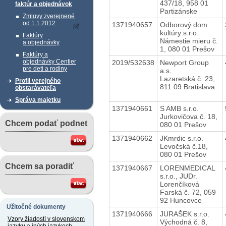
437/18, 958 01
faktúr a objednávok
Partizánske
Zmluvy zverejnené
od 1.1.2012
1371940657
Odborový dom
kultúry s.r.o.
Faktúry
Námestie mieru č.
a objednávky
1, 080 01 Prešov
Faktúry a
objednávky Centier
2019/532638
Newport Group
pre deti a rodiny
a.s.
Lazaretská č. 23,
Profil verejného
811 09 Bratislava
obstarávateľa
Správa majetku
1371940661
S AMB s.r.o.
Jurkovičova č. 18,
Chcem podať podnet
080 01 Prešov
1371940662
JKmrdic s.r.o.
Levočská č.18,
080 01 Prešov
Chcem sa poradiť
1371940667
LORENMEDICAL
s.r.o., JUDr.
Lorenčíková
Farská č. 72, 059
92 Huncovce
Užitočné dokumenty
1371940666
JURAŠEK s.r.o.
Vzory žiadostí v slovenskom
Východná č. 8,