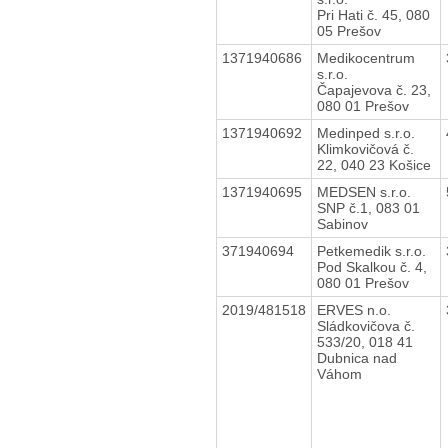
Pri Hati č. 45, 080
05 Prešov
1371940686
Medikocentrum
s.r.o.
Čapajevova č. 23,
080 01 Prešov
1371940692
Medinped s.r.o.
Klimkovičová č.
22, 040 23 Košice
1371940695
MEDSEN s.r.o.
SNP č.1, 083 01
Sabinov
371940694
Petkemedik s.r.o.
Pod Skalkou č. 4,
080 01 Prešov
2019/481518
ERVES n.o.
Sládkovičova č.
533/20, 018 41
Dubnica nad
Váhom