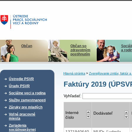
Občan
Občan so
Sociál
zdravotným
a rodi
postihnutím
>
Hlavná stránka
Zverejňovanie zmlúv, faktúr 
Ústredie PSVR
Faktúry 2019 (ÚPSV
Úrady PSVR
Sociálne veci a rodina
Vyhľadať:
Služby zamestnanosti
Záruky pre mladých
Interné
Dodávateľ
Voľné pracovné
číslo
miesta
Zariadenia
sociálnoprávnej
1371940640
MUDr. Ľudmila