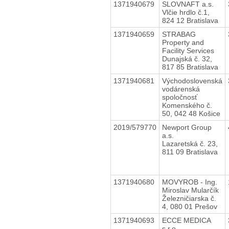
1371940679
SLOVNAFT a.s.
Vlčie hrdlo č.1,
824 12 Bratislava
1371940659
STRABAG
Property and
Facility Services
Dunajská č. 32,
817 85 Bratislava
1371940681
Východoslovenská
vodárenská
spoločnosť
Komenského č.
50, 042 48 Košice
2019/579770
Newport Group
a.s.
Lazaretská č. 23,
811 09 Bratislava
1371940680
MOVYROB - Ing.
Miroslav Mularčík
Železničiarska č.
4, 080 01 Prešov
1371940693
ECCE MEDICA
s.r.o.