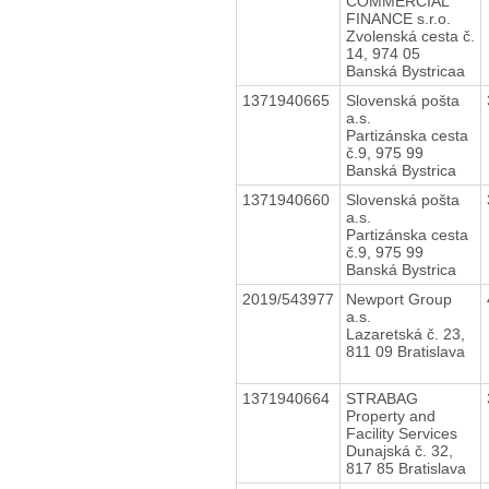
COMMERCIAL
FINANCE s.r.o.
Zvolenská cesta č.
14, 974 05
Banská Bystricaa
1371940665
Slovenská pošta
a.s.
Partizánska cesta
č.9, 975 99
Banská Bystrica
1371940660
Slovenská pošta
a.s.
Partizánska cesta
č.9, 975 99
Banská Bystrica
2019/543977
Newport Group
a.s.
Lazaretská č. 23,
811 09 Bratislava
1371940664
STRABAG
Property and
Facility Services
Dunajská č. 32,
817 85 Bratislava