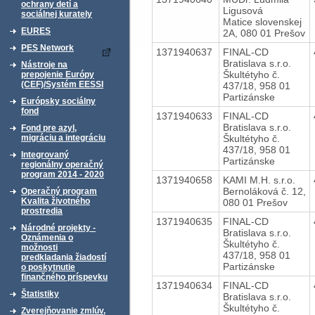
ochrany detí a
Ligusová
sociálnej kurately
Matice slovenskej
EURES
2A, 080 01 Prešov
PES Network
1371940637
FINAL-CD
Bratislava s.r.o.
Nástroje na
Škultétyho č.
prepojenie Európy
(CEF)/Systém EESSI
437/18, 958 01
Partizánske
Európsky sociálny
fond
1371940633
FINAL-CD
Bratislava s.r.o.
Fond pre azyl,
Škultétyho č.
migráciu a integráciu
437/18, 958 01
Integrovaný
Partizánske
regionálny operačný
program 2014 - 2020
1371940658
KAMI M.H. s.r.o.
Bernoláková č. 12,
Operačný program
Kvalita životného
080 01 Prešov
prostredia
1371940635
FINAL-CD
Národné projekty -
Bratislava s.r.o.
Oznámenia o
Škultétyho č.
možnosti
437/18, 958 01
predkladania žiadostí
Partizánske
o poskytnutie
finančného príspevku
1371940634
FINAL-CD
Štatistiky
Bratislava s.r.o.
Škultétyho č.
Zverejňovanie zmlúv,