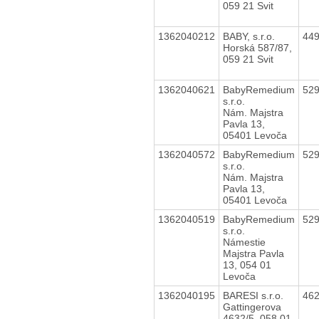
059 21 Svit
1362040212
BABY, s.r.o.
44
Horská 587/87,
059 21 Svit
1362040621
BabyRemedium
52
s.r.o.
Nám. Majstra
Pavla 13,
05401 Levoča
1362040572
BabyRemedium
52
s.r.o.
Nám. Majstra
Pavla 13,
05401 Levoča
1362040519
BabyRemedium
52
s.r.o.
Námestie
Majstra Pavla
13, 054 01
Levoča
1362040195
BARESI s.r.o.
46
Gattingerova
4632/5, 058 01