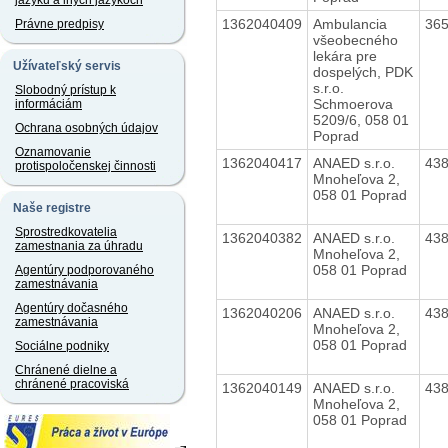
jazyku a iných jazykoch
1362040409
Ambulancia
36
Právne predpisy
všeobecného
lekára pre
Užívateľský servis
dospelých, PDK
s.r.o.
Slobodný prístup k
Schmoerova
informáciám
5209/6, 058 01
Ochrana osobných údajov
Poprad
Oznamovanie
1362040417
ANAED s.r.o.
43
protispoločenskej činnosti
Mnoheľova 2,
058 01 Poprad
Naše registre
Sprostredkovatelia
1362040382
ANAED s.r.o.
43
zamestnania za úhradu
Mnoheľova 2,
058 01 Poprad
Agentúry podporovaného
zamestnávania
Agentúry dočasného
1362040206
ANAED s.r.o.
43
zamestnávania
Mnoheľova 2,
058 01 Poprad
Sociálne podniky
Chránené dielne a
chránené pracoviská
1362040149
ANAED s.r.o.
43
Mnoheľova 2,
058 01 Poprad