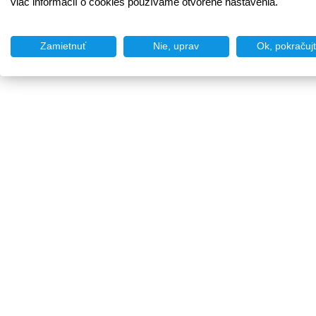
viac informácií o cookies používame otvorené nastavenia.
Zamietnuť
Nie, uprav
Ok, pokračuj