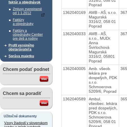
3316/2, 058 01
faktúr a objednávok
Poprad
Zmluvy zverejnené
1362040169
AMB - AŠ, s.r.o.
36
od 1.1.2012
Magurská
Faktúry
3316/2, 058 01
a objednávky
Poprad
Faktúry a
1362040033
AMB - AŠ,
36
objednávky Centier
s.r.o., MUDr.
pre deti a rodiny
Anna
Profil verejného
Švirlochová
obstarávateľa
Magurská
3316/2, 05801
Správa majetku
Poprad
1362040005
Amb. všeob.
36
Chcem podať podnet
lekára pre
dospelých, PDK
s.r.o.
Schmoerova
5209/6, Poprad
Chcem sa poradiť
1362040589
Ambul.
36
všeobec. lekára
pred dospelých,
PDK s.r.o.
Užitočné dokumenty
Schmoerova
5209/6, 058 01
Vzory žiadostí v slovenskom
Poprad