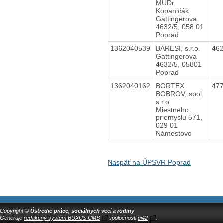
MUDr.
Kopaničák
Gattingerova
4632/5, 058 01
Poprad
1362040539
BARESI, s.r.o.
46
Gattingerova
4632/5, 05801
Poprad
1362040162
BORTEX
47
BOBROV, spol.
s r.o.
Miestneho
priemyslu 571,
029 01
Námestovo
Naspäť na ÚPSVR Poprad
Copyright ©
Ústredie práce, sociálnych vecí a rodiny
Generuje
redakčný systém BUXUS CMS
spoločnosti
ui42
.