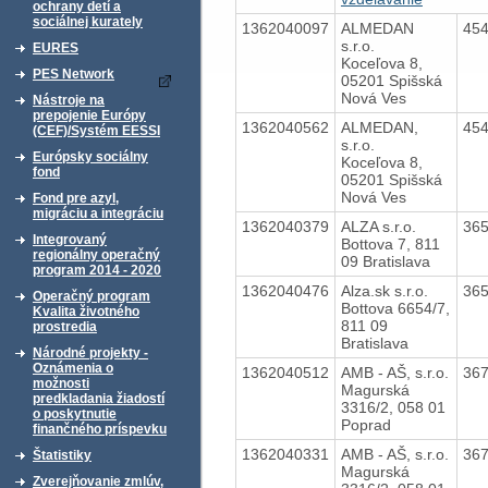
ochrany detí a
sociálnej kurately
1362040097
ALMEDAN
45
s.r.o.
EURES
Koceľova 8,
PES Network
05201 Spišská
Nová Ves
Nástroje na
prepojenie Európy
1362040562
ALMEDAN,
45
(CEF)/Systém EESSI
s.r.o.
Európsky sociálny
Koceľova 8,
fond
05201 Spišská
Nová Ves
Fond pre azyl,
migráciu a integráciu
1362040379
ALZA s.r.o.
36
Integrovaný
Bottova 7, 811
regionálny operačný
09 Bratislava
program 2014 - 2020
1362040476
Alza.sk s.r.o.
36
Operačný program
Bottova 6654/7,
Kvalita životného
811 09
prostredia
Bratislava
Národné projekty -
Oznámenia o
1362040512
AMB - AŠ, s.r.o.
36
možnosti
Magurská
predkladania žiadostí
3316/2, 058 01
o poskytnutie
Poprad
finančného príspevku
1362040331
AMB - AŠ, s.r.o.
36
Štatistiky
Magurská
Zverejňovanie zmlúv,