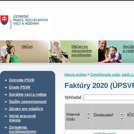
Občan
Občan so
Sociál
zdravotným
a rodi
postihnutím
>
Hlavná stránka
Zverejňovanie zmlúv, faktúr 
Ústredie PSVR
Faktúry 2020 (ÚPSV
Úrady PSVR
Sociálne veci a rodina
Vyhľadať:
Služby zamestnanosti
Záruky pre mladých
Interné
Dodávateľ
IČ
Voľné pracovné
číslo
miesta
Zariadenia
sociálnoprávnej
vzdelávanie