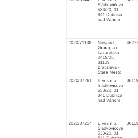
Sládkovičová
533/20, 01
841 Dubnica
nad Váhom
2020/71139
Newport
4627
Group, a.s.
Lazaretská
2419/23,
81109
Bratislava -
Staré Mesto
2020/37261
Erves n.o.
3611
Sládkovičová
533/20, 01
841 Dubnica
nad Váhom
2020/37214
Erves n.o.
3611
Sládkovičová
533/20, 01
841 Dubnica