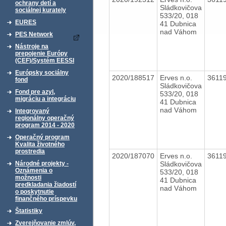
ochrany detí a
Sládkovičova
sociálnej kurately
533/20, 018
EURES
41 Dubnica
nad Váhom
PES Network
Nástroje na
prepojenie Európy
(CEF)/Systém EESSI
Európsky sociálny
2020/188517
Erves n.o.
3611
fond
Sládkovičova
Fond pre azyl,
533/20, 018
migráciu a integráciu
41 Dubnica
nad Váhom
Integrovaný
regionálny operačný
program 2014 - 2020
Operačný program
Kvalita životného
prostredia
2020/187070
Erves n.o.
3611
Sládkovičova
Národné projekty -
Oznámenia o
533/20, 018
možnosti
41 Dubnica
predkladania žiadostí
nad Váhom
o poskytnutie
finančného príspevku
Štatistiky
Zverejňovanie zmlúv,