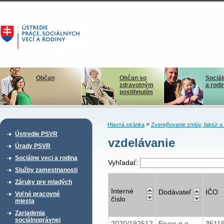
Občan
Občan so
Sociál
zdravotným
a rodi
postihnutím
>
Hlavná stránka
Zverejňovanie zmlúv, faktúr 
Ústredie PSVR
vzdelávanie
Úrady PSVR
Sociálne veci a rodina
Vyhľadať:
Služby zamestnanosti
Záruky pre mladých
Interné
Dodávateľ
IČO
Voľné pracovné
číslo
miesta
Zariadenia
sociálnoprávnej
2020/192512
Erves n.o.
3611