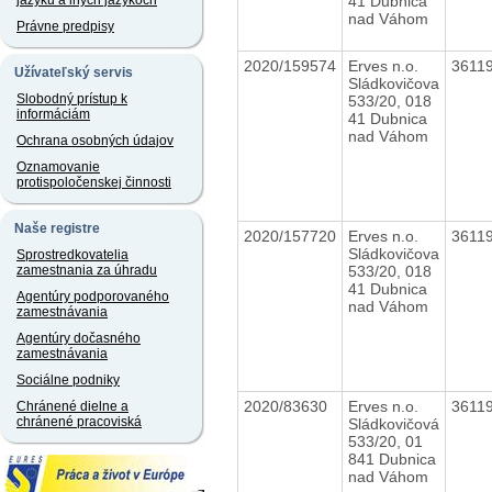
41 Dubnica
jazyku a iných jazykoch
nad Váhom
Právne predpisy
2020/159574
Erves n.o.
3611
Užívateľský servis
Sládkovičova
Slobodný prístup k
533/20, 018
informáciám
41 Dubnica
nad Váhom
Ochrana osobných údajov
Oznamovanie
protispoločenskej činnosti
Naše registre
2020/157720
Erves n.o.
3611
Sládkovičova
Sprostredkovatelia
533/20, 018
zamestnania za úhradu
41 Dubnica
Agentúry podporovaného
nad Váhom
zamestnávania
Agentúry dočasného
zamestnávania
Sociálne podniky
2020/83630
Erves n.o.
3611
Chránené dielne a
chránené pracoviská
Sládkovičová
533/20, 01
841 Dubnica
nad Váhom