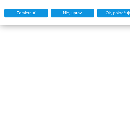
Zamietnuť
Nie, uprav
Ok, pokračuj