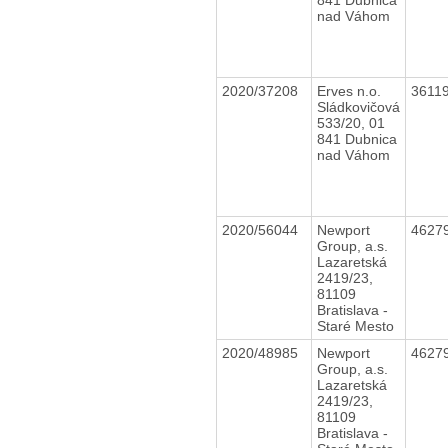
nad Váhom
2020/37208
Erves n.o.
3611
Sládkovičová
533/20, 01
841 Dubnica
nad Váhom
2020/56044
Newport
4627
Group, a.s.
Lazaretská
2419/23,
81109
Bratislava -
Staré Mesto
2020/48985
Newport
4627
Group, a.s.
Lazaretská
2419/23,
81109
Bratislava -