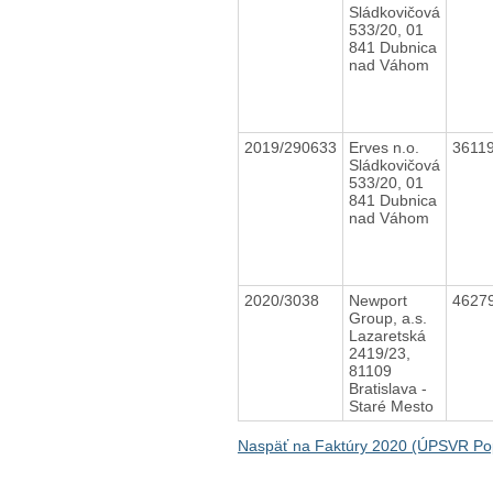
Sládkovičová
533/20, 01
841 Dubnica
nad Váhom
2019/290633
Erves n.o.
3611
Sládkovičová
533/20, 01
841 Dubnica
nad Váhom
2020/3038
Newport
4627
Group, a.s.
Lazaretská
2419/23,
81109
Bratislava -
Staré Mesto
Naspäť na Faktúry 2020 (ÚPSVR Po