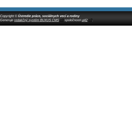
Copyright ©
Ústredie práce, sociálnych vecí a rodiny
Generuje
redakčný systém BUXUS CMS
spoločnosti
ui42
.