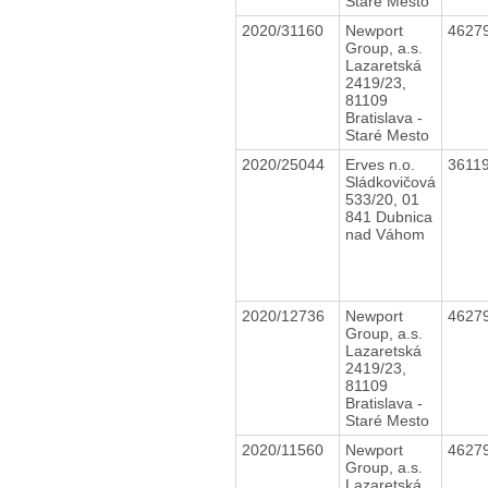
Staré Mesto
2020/31160
Newport
4627
Group, a.s.
Lazaretská
2419/23,
81109
Bratislava -
Staré Mesto
2020/25044
Erves n.o.
3611
Sládkovičová
533/20, 01
841 Dubnica
nad Váhom
2020/12736
Newport
4627
Group, a.s.
Lazaretská
2419/23,
81109
Bratislava -
Staré Mesto
2020/11560
Newport
4627
Group, a.s.
Lazaretská