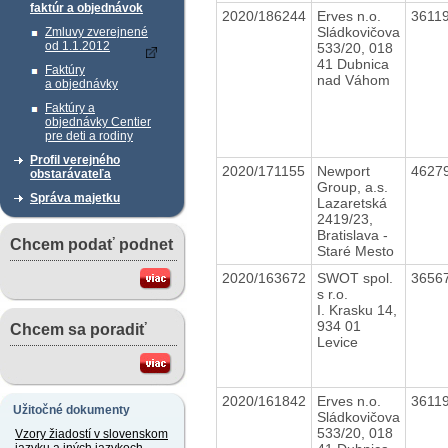
faktúr a objednávok
2020/186244
Erves n.o.
3611
Sládkovičova
Zmluvy zverejnené
od 1.1.2012
533/20, 018
41 Dubnica
Faktúry
nad Váhom
a objednávky
Faktúry a
objednávky Centier
pre deti a rodiny
Profil verejného
2020/171155
Newport
4627
obstarávateľa
Group, a.s.
Správa majetku
Lazaretská
2419/23,
Bratislava -
Chcem podať podnet
Staré Mesto
2020/163672
SWOT spol.
3656
s r.o.
I. Krasku 14,
934 01
Chcem sa poradiť
Levice
2020/161842
Erves n.o.
3611
Užitočné dokumenty
Sládkovičova
533/20, 018
Vzory žiadostí v slovenskom