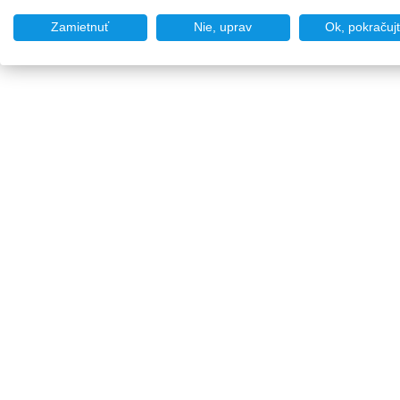
Zamietnuť
Nie, uprav
Ok, pokračuj