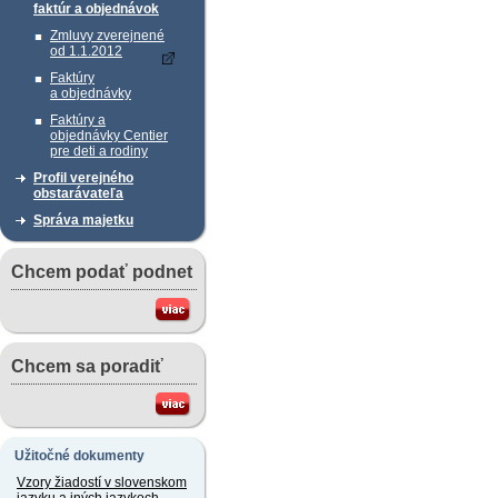
faktúr a objednávok
Zmluvy zverejnené
od 1.1.2012
Faktúry
a objednávky
Faktúry a
objednávky Centier
pre deti a rodiny
Profil verejného
obstarávateľa
Správa majetku
Chcem podať podnet
Chcem sa poradiť
Užitočné dokumenty
Vzory žiadostí v slovenskom