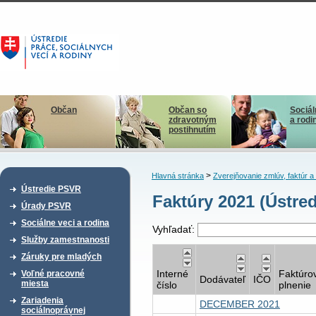
Občan
Občan so
Sociál
zdravotným
a rodi
postihnutím
>
Hlavná stránka
Zverejňovanie zmlúv, faktúr 
Ústredie PSVR
Faktúry 2021 (Ústred
Úrady PSVR
Sociálne veci a rodina
Vyhľadať:
Služby zamestnanosti
Záruky pre mladých
Interné
Faktúro
Voľné pracovné
Dodávateľ
IČO
miesta
číslo
plnenie
Zariadenia
DECEMBER 2021
sociálnoprávnej