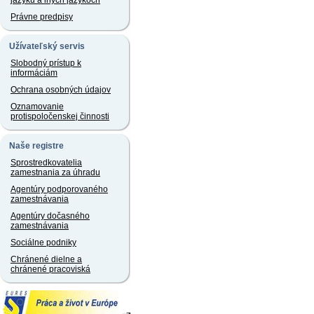
jazyku a iných jazykoch
Právne predpisy
Užívateľský servis
Slobodný prístup k
informáciám
Ochrana osobných údajov
Oznamovanie
protispoločenskej činnosti
Naše registre
Sprostredkovatelia
zamestnania za úhradu
Agentúry podporovaného
zamestnávania
Agentúry dočasného
zamestnávania
Sociálne podniky
Chránené dielne a
chránené pracoviská