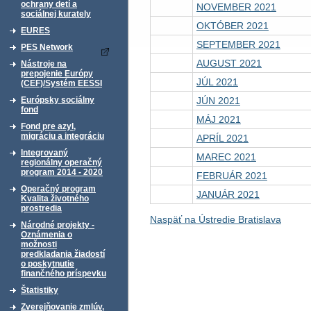
ochrany detí a
NOVEMBER 2021
sociálnej kurately
OKTÓBER 2021
EURES
SEPTEMBER 2021
PES Network
AUGUST 2021
Nástroje na
prepojenie Európy
JÚL 2021
(CEF)/Systém EESSI
JÚN 2021
Európsky sociálny
fond
MÁJ 2021
Fond pre azyl,
migráciu a integráciu
APRÍL 2021
Integrovaný
MAREC 2021
regionálny operačný
program 2014 - 2020
FEBRUÁR 2021
Operačný program
JANUÁR 2021
Kvalita životného
prostredia
Naspäť na Ústredie Bratislava
Národné projekty -
Oznámenia o
možnosti
predkladania žiadostí
o poskytnutie
finančného príspevku
Štatistiky
Zverejňovanie zmlúv,