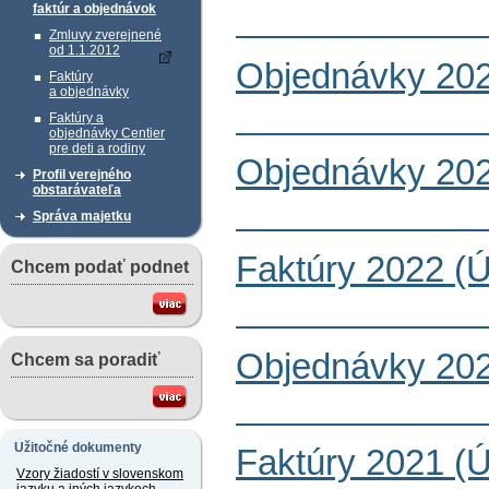
faktúr a objednávok
Zmluvy zverejnené
od 1.1.2012
Objednávky 202
Faktúry
a objednávky
Faktúry a
objednávky Centier
pre deti a rodiny
Objednávky 202
Profil verejného
obstarávateľa
Správa majetku
Faktúry 2022 (
Chcem podať podnet
Objednávky 202
Chcem sa poradiť
Užitočné dokumenty
Faktúry 2021 (
Vzory žiadostí v slovenskom