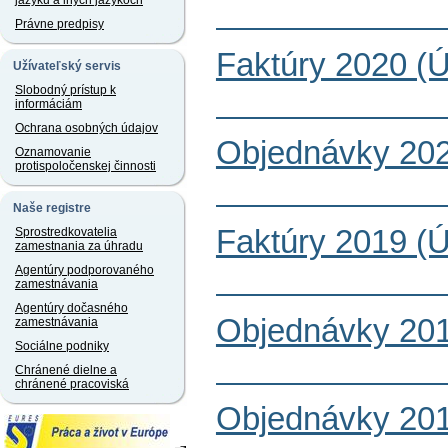
jazyku a iných jazykoch
Právne predpisy
Faktúry 2020 (
Užívateľský servis
Slobodný prístup k
informáciám
Ochrana osobných údajov
Objednávky 202
Oznamovanie
protispoločenskej činnosti
Naše registre
Faktúry 2019 (
Sprostredkovatelia
zamestnania za úhradu
Agentúry podporovaného
zamestnávania
Agentúry dočasného
Objednávky 201
zamestnávania
Sociálne podniky
Chránené dielne a
chránené pracoviská
Objednávky 201