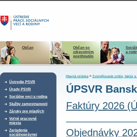
Občan
Občan so
Sociál
zdravotným
a rodi
postihnutím
>
Hlavná stránka
Zverejňovanie zmlúv, faktúr 
Ústredie PSVR
ÚPSVR Banská
Úrady PSVR
Sociálne veci a rodina
Faktúry 2026 (
Služby zamestnanosti
Záruky pre mladých
Voľné pracovné
miesta
Objednávky 202
Zariadenia
sociálnoprávnej