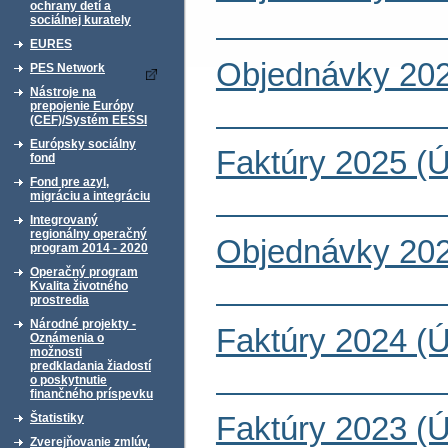
ochrany detí a
sociálnej kurately
EURES
Objednávky 202
PES Network
Nástroje na
prepojenie Európy
(CEF)/Systém EESSI
Európsky sociálny
Faktúry 2025 (
fond
Fond pre azyl,
migráciu a integráciu
Integrovaný
regionálny operačný
Objednávky 202
program 2014 - 2020
Operačný program
Kvalita životného
prostredia
Národné projekty -
Faktúry 2024 (
Oznámenia o
možnosti
predkladania žiadostí
o poskytnutie
finančného príspevku
Štatistiky
Faktúry 2023 (
Zverejňovanie zmlúv,