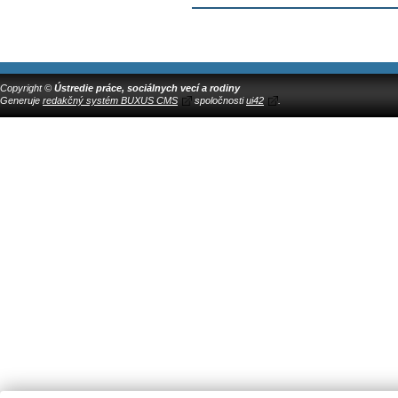
Copyright ©
Ústredie práce, sociálnych vecí a rodiny
Generuje
redakčný systém BUXUS CMS
spoločnosti
ui42
.