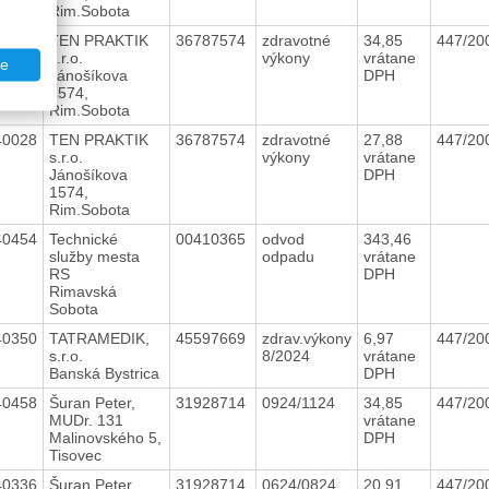
Rim.Sobota
40158
TEN PRAKTIK
36787574
zdravotné
34,85
447/20
s.r.o.
výkony
vrátane
te
Jánošíkova
DPH
1574,
Rim.Sobota
40028
TEN PRAKTIK
36787574
zdravotné
27,88
447/20
s.r.o.
výkony
vrátane
Jánošíkova
DPH
1574,
Rim.Sobota
40454
Technické
00410365
odvod
343,46
služby mesta
odpadu
vrátane
RS
DPH
Rimavská
Sobota
40350
TATRAMEDIK,
45597669
zdrav.výkony
6,97
447/20
s.r.o.
8/2024
vrátane
Banská Bystrica
DPH
40458
Šuran Peter,
31928714
0924/1124
34,85
447/20
MUDr. 131
vrátane
Malinovského 5,
DPH
Tisovec
40336
Šuran Peter,
31928714
0624/0824
20,91
447/20