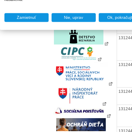
13124
Zamietnuť
Nie, uprav
Ok, pokračuj
13124
13124
13124
13124
13124