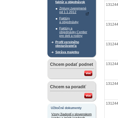
faktúr a objednávok
13124
Zmluvy zverejnené
od 1.1.2012
Faktúry
a objednávky
13124
Faktúry a
objednávky Centier
pre deti a rodiny
Profil verejného
13124
obstarávateľa
Správa majetku
13124
Chcem podať podnet
13124
Chcem sa poradiť
13124
Užitočné dokumenty
Vzory žiadostí v slovenskom