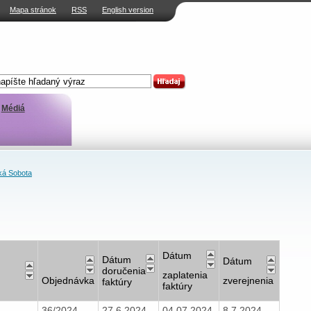
Mapa stránok
RSS
English version
Médiá
á Sobota
Dátum
Dátum
Dátum
doručenia
zaplatenia
Objednávka
zverejnenia
faktúry
faktúry
36/2024
27.6.2024
04.07.2024
8.7.2024