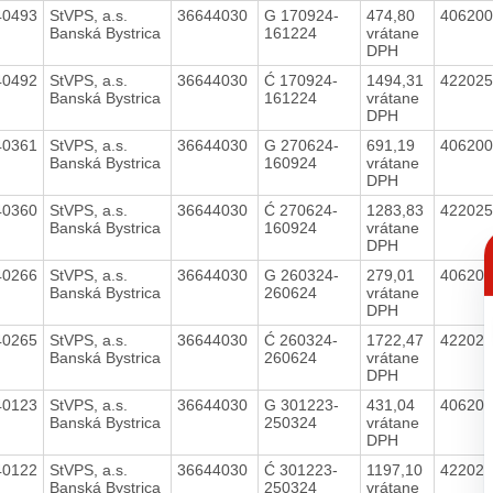
40493
StVPS, a.s.
36644030
G 170924-
474,80
40620
Banská Bystrica
161224
vrátane
DPH
40492
StVPS, a.s.
36644030
Ć 170924-
1494,31
42202
Banská Bystrica
161224
vrátane
DPH
40361
StVPS, a.s.
36644030
G 270624-
691,19
40620
Banská Bystrica
160924
vrátane
DPH
40360
StVPS, a.s.
36644030
Ć 270624-
1283,83
42202
Banská Bystrica
160924
vrátane
C
DPH
p
40266
StVPS, a.s.
36644030
G 260324-
279,01
40620
Banská Bystrica
260624
vrátane
DPH
40265
StVPS, a.s.
36644030
Ć 260324-
1722,47
42202
Banská Bystrica
260624
vrátane
DPH
40123
StVPS, a.s.
36644030
G 301223-
431,04
40620
Banská Bystrica
250324
vrátane
DPH
40122
StVPS, a.s.
36644030
Ć 301223-
1197,10
42202
Banská Bystrica
250324
vrátane