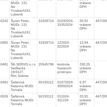
MUDr. 131
vrátane
Na
DPH
Troskách241,
Lubeník
40242
Šuran Peter,
31928714
01032024-
20,91
447/20
MUDr. 131
31052024
vrátane
Na
DPH
Troskách241,
Lubeník
40082
Šuran Peter,
31928714
122023-
13,94
447/20
MUDr. 131
022024
vrátane
Na
DPH
Troskách241,
Lubeník
40481
ŠK-SERVIS s.r.o
25545796
kontrola
330,25
Sedliacka
hasiacich
vrátane
19/3127,
prístrojov
DPH
Rim.Sobota
40381
Šafárová
50193112
01072024-
6,97
447/20
Katarína MUDr.
30092024
vrátane
Tornaľa
DPH
40026
Šafárová
50193112
011024-
20,91
447/20
Katarína MUDr.
311224
vrátane
Tornaľa
DPH