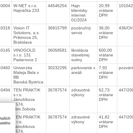
40004
W-NET s.r.o.
44546254
Hajn
20,99
10104
Hajnáčka 233
klientsky
vrátane
internet
DPH
01/2024
40318
Vision IT
36815799
pozáručný
36,00
436/OI
Solutions, a.s.
servis
vrátane
Pribinova 25,
DPH
Bratislava
40145
VINOGOLD
36058581
likvidácia
600,00
s.r.o. 131
stavebnej
vrátane
Padarovce 2
sutiny
DPH
40460
Univerzita
30232295
parkovanie v
7,92
pozvá
Mateja Bela v
areáli
vrátane
BB
DPH
Banská Bystrica
40494
TEN PRAKTIK
36787574
zdravotné
62,73
447/20
s.r.o.
výkony
vrátane
Jánošíkova
DPH
1574,
Rim.Sobota
40348
TEN PRAKTIK
36787574
zdravotné
41,82
447/20
 našich
s.r.o.
výkony
vrátane
velého
Jánošíkova
DPH
1574,