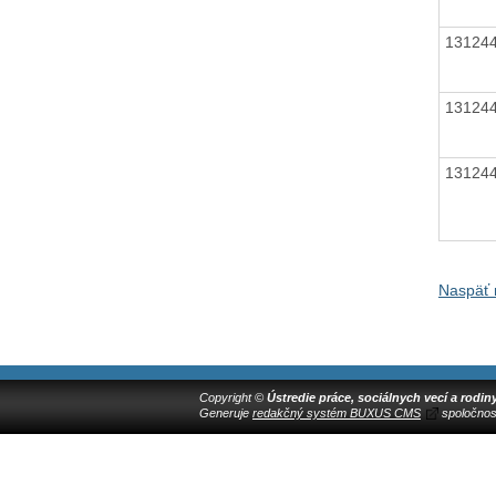
13124
13124
13124
Naspäť
Copyright ©
Ústredie práce, sociálnych vecí a rodin
Generuje
redakčný systém BUXUS CMS
spoločnos