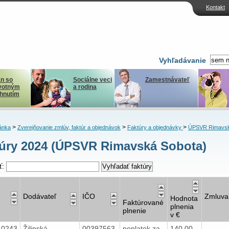
Kontakt
Vyhľadávanie
n so
Sociálne veci
Zamestnávateľ
votným
a rodina
ihnutím
>
>
>
ánka
Zverejňovanie zmlúv, faktúr a objednávok
Faktúry a objednávky
ÚPSVR Rimavsk
úry 2024 (ÚPSVR Rimavská Sobota)
ť:
Dodávateľ
IČO
Zmluva
Hodnota
Faktúrované
plnenia
plnenie
v €
40243
Žilinská
00397563
poplatok za
140,00