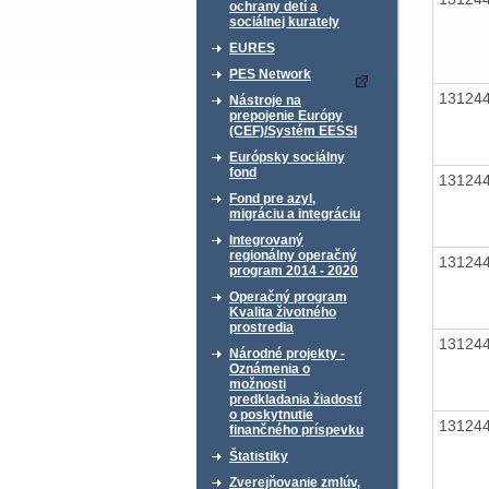
ochrany detí a
sociálnej kurately
EURES
PES Network
13124
Nástroje na
prepojenie Európy
(CEF)/Systém EESSI
Európsky sociálny
fond
13124
Fond pre azyl,
migráciu a integráciu
Integrovaný
regionálny operačný
13124
program 2014 - 2020
Operačný program
Kvalita životného
prostredia
13124
Národné projekty -
Oznámenia o
možnosti
predkladania žiadostí
o poskytnutie
13124
finančného príspevku
Štatistiky
Zverejňovanie zmlúv,