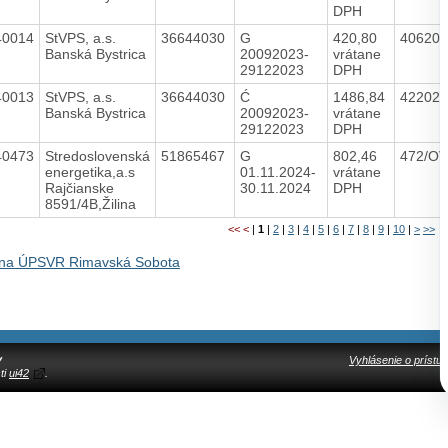
DPH
40014
StVPS, a.s.
36644030
G
420,80
40620
Banská Bystrica
20092023-
vrátane
29122023
DPH
40013
StVPS, a.s.
36644030
Ć
1486,84
42202
Banská Bystrica
20092023-
vrátane
29122023
DPH
40473
Stredoslovenská
51865467
G
802,46
472/O
energetika,a.s
01.11.2024-
vrátane
Rajčianske
30.11.2024
DPH
8591/4B,Žilina
<<
<
|
1
|
2
|
3
|
4
|
5
|
6
|
7
|
8
|
9
|
10
|
>
>>
 na ÚPSVR Rimavská Sobota
y
Vyhlásenie o prístup
ti
ui42
.