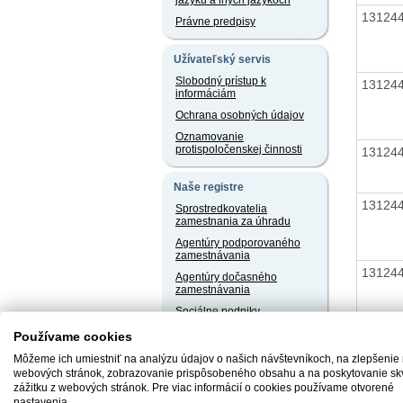
jazyku a iných jazykoch
13124
Právne predpisy
Užívateľský servis
Slobodný prístup k
13124
informáciám
Ochrana osobných údajov
Oznamovanie
protispoločenskej činnosti
13124
Naše registre
13124
Sprostredkovatelia
zamestnania za úhradu
Agentúry podporovaného
zamestnávania
13124
Agentúry dočasného
zamestnávania
Sociálne podniky
Chránené dielne a
Používame cookies
chránené pracoviská
13124
Môžeme ich umiestniť na analýzu údajov o našich návštevníkoch, na zlepšenie
webových stránok, zobrazovanie prispôsobeného obsahu a na poskytovanie sk
zážitku z webových stránok. Pre viac informácií o cookies používame otvorené
nastavenia.