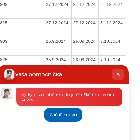
0909
27.12.2024
27.12.2024
31.12.2024
5825
27.12.2024
27.12.2024
31.12.2024
0909
25.9.2024
26.09.2024
7.10.2024
5825
25.9.2024
26.09.2024
7.10.2024
hatbot
íše
Vaša pomocníčka
0909
08.7.2024
16.07.2024
17.7.2024
Vyskytol sa problém s pripojením. Skúste to prosím
5825
08.7.2024
16.07.2024
17.7.2024
znovu.
Začať znovu
0909
05.4.2024
10.04.2024
17.4.2024
5825
05.4.2024
10.04.2024
17.4.2024