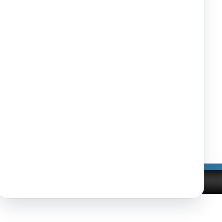
0909
08.1.2024
11.01.2024
31.1.2024
5825
08.1.2024
11.01.2024
31.1.2024
VS/2022
06.12.2024
09.12.2024
13.12.2024
Tlačiť
|
|
nosti
Správca obsahu
Technický prevádzkovateľ