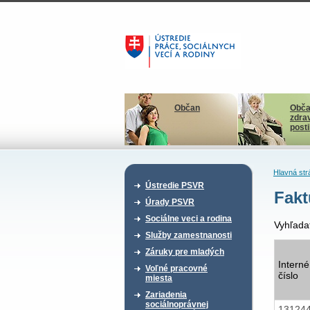
Občan
Obča
zdra
post
Hlavná str
Ústredie PSVR
Fakt
Úrady PSVR
Sociálne veci a rodina
Vyhľada
Služby zamestnanosti
Záruky pre mladých
Interné
Voľné pracovné
číslo
miesta
Zariadenia
sociálnoprávnej
13124