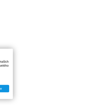
 našich
velého
te