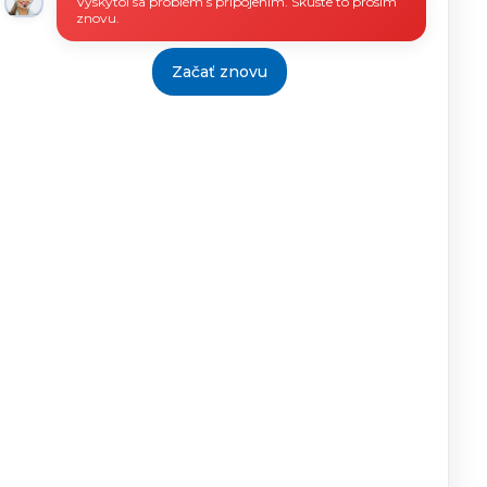
Vyskytol sa problém s pripojením. Skúste to prosím
znovu.
Začať znovu