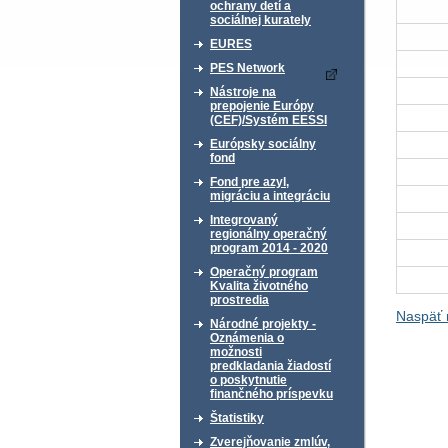
ochrany detí a
sociálnej kurately
EURES
PES Network
Nástroje na
prepojenie Európy
(CEF)/Systém EESSI
Európsky sociálny
fond
Fond pre azyl,
migráciu a integráciu
Integrovaný
regionálny operačný
program 2014 - 2020
Operačný program
Kvalita životného
prostredia
Naspäť
Národné projekty -
Oznámenia o
možnosti
predkladania žiadostí
o poskytnutie
finančného príspevku
Štatistiky
Zverejňovanie zmlúv,