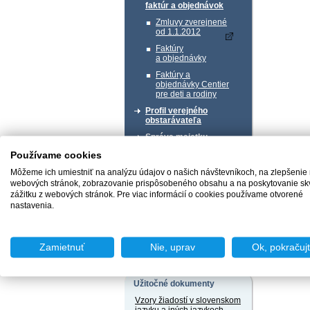
faktúr a objednávok
Zmluvy zverejnené
od 1.1.2012
Faktúry
a objednávky
Faktúry a
objednávky Centier
pre deti a rodiny
Profil verejného
obstarávateľa
Správa majetku
Používame cookies
Chcem podať podnet
Môžeme ich umiestniť na analýzu údajov o našich návštevníkoch, na zlepšenie
webových stránok, zobrazovanie prispôsobeného obsahu a na poskytovanie sk
zážitku z webových stránok. Pre viac informácií o cookies používame otvorené
nastavenia.
Chcem sa poradiť
Zamietnuť
Nie, uprav
Ok, pokračuj
Užitočné dokumenty
Vzory žiadostí v slovenskom