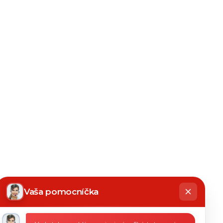
hatbot
íše
Vaša pomocníčka