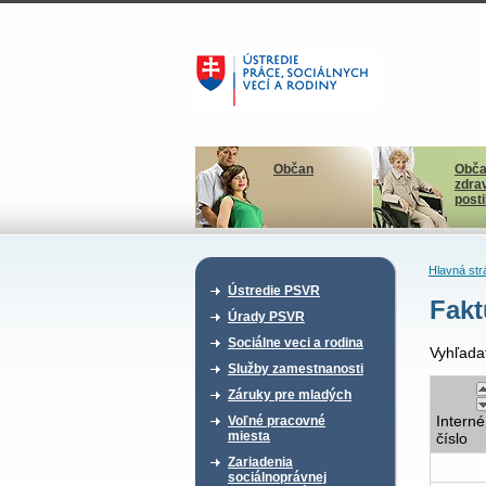
Občan
Obča
zdra
post
Hlavná str
Ústredie PSVR
Fakt
Úrady PSVR
Sociálne veci a rodina
Vyhľada
Služby zamestnanosti
Záruky pre mladých
Interné
Voľné pracovné
miesta
číslo
Zariadenia
sociálnoprávnej