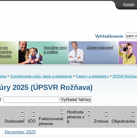
Kontakt
Vyhľadávanie
n so
Sociálne veci
Zamestnávateľ
votným
a rodina
ihnutím
>
>
>
ánka
Zverejňovanie zmlúv, faktúr a objednávok
Faktúry a objednávky
ÚPSVR Rožňav
úry 2025 (ÚPSVR Rožňava)
ť:
Hodnota
plnenia v
Faktúrované
Dodávateľ
IČO
Zmluva
Objednávka
€
plnenie
December 2025