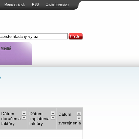
Mapa stránok
RSS
English version
Médiá
a
Dátum
Dátum
Dátum
doručenia
zaplatenia
zverejnenia
faktúry
faktúry