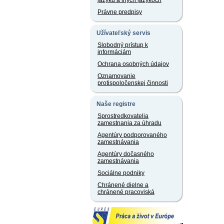
jazyku a iných jazykoch
Právne predpisy
Užívateľský servis
Slobodný prístup k
informáciám
Ochrana osobných údajov
Oznamovanie
protispoločenskej činnosti
Naše registre
Sprostredkovatelia
zamestnania za úhradu
Agentúry podporovaného
zamestnávania
Agentúry dočasného
zamestnávania
Sociálne podniky
Chránené dielne a
chránené pracoviská