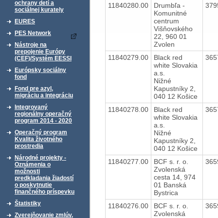
ochrany detí a
11840280.00
Drumbľa -
379
sociálnej kurately
Komunitné
centrum
EURES
Višňovského
PES Network
22, 960 01
Zvolen
Nástroje na
prepojenie Európy
11840279.00
Black red
365
(CEF)/Systém EESSI
white Slovakia
Európsky sociálny
a.s.
fond
Nižné
Kapustníky 2,
Fond pre azyl,
migráciu a integráciu
040 12 Košice
Integrovaný
11840278.00
Black red
365
regionálny operačný
white Slovakia
program 2014 - 2020
a.s.
Nižné
Operačný program
Kvalita životného
Kapustníky 2,
prostredia
040 12 Košice
Národné projekty -
11840277.00
BCF s. r. o.
365
Oznámenia o
Zvolenská
možnosti
cesta 14, 974
predkladania žiadostí
01 Banská
o poskytnutie
finančného príspevku
Bystrica
Štatistiky
11840276.00
BCF s. r. o.
365
Zvolenská
Zverejňovanie zmlúv,