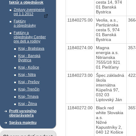
cesta 14, 974
faktúr a objednávok
01 Banská
Zmluvy zverejnené
Bystrica
od 1.1.2012
11840275.00
Veolia, a.s.,
366
Faktúry
Partizánska
a objednávky
cesta 5, 974
Faktúry a
01 Banská
objednávky Centier
Bystrica
pre deti a rodiny
11840274.00
Magna
357
Kraj - Bratislava
energia a.s.
Kraj - Banská
Nitrianska
Bystrica
7555/18 921
01 Piešťany
Kraj - Košice
Kraj - Nitra
11840273.00
Špec.základná
422
škola
Kraj - Prešov
internátna
Kraj- Trenčín
Kúpeľná 97,
032 03
Kraj- Trnava
Liptovský Ján
Kraj - Žilina
11840272.00
Black red
365
Profil verejného
white Slovakia
obstarávateľa
a.s.
Nižné
Správa majetku
Kapustníky 2,
040 12 Košice