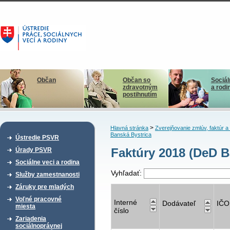
Občan
Občan so
Sociál
zdravotným
a rodi
postihnutím
>
Hlavná stránka
Zverejňovanie zmlúv, faktúr 
Banská Bystrica
Ústredie PSVR
Faktúry 2018 (DeD B
Úrady PSVR
Sociálne veci a rodina
Vyhľadať:
Služby zamestnanosti
Záruky pre mladých
Voľné pracovné
Interné
Dodávateľ
IČO
miesta
číslo
Zariadenia
sociálnoprávnej