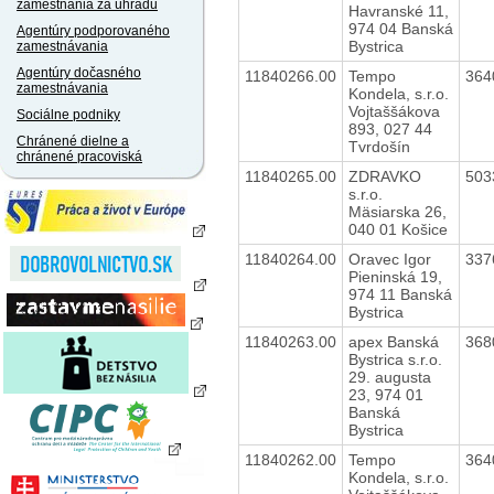
zamestnania za úhradu
Havranské 11,
974 04 Banská
Agentúry podporovaného
Bystrica
zamestnávania
Agentúry dočasného
11840266.00
Tempo
364
zamestnávania
Kondela, s.r.o.
Vojtaššákova
Sociálne podniky
893, 027 44
Chránené dielne a
Tvrdošín
chránené pracoviská
11840265.00
ZDRAVKO
503
s.r.o.
Mäsiarska 26,
040 01 Košice
11840264.00
Oravec Igor
337
Pieninská 19,
974 11 Banská
Bystrica
11840263.00
apex Banská
368
Bystrica s.r.o.
29. augusta
23, 974 01
Banská
Bystrica
11840262.00
Tempo
364
Kondela, s.r.o.