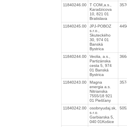
11840246.00
T COM,a.s.,
357
Karadzicova
10, 821 01
Bratislava
11840245.00
JPJ-POBOZ
445
s.r.o.,
Skuteckého
30, 974 01
Banská
Bystrica
11840244.00
Veolia, a.s.,
366
Partizánska
cesta 5, 974
01 Banská
Bystrica
11840243.00
Magna
357
energia a.s.
Nitrianska
7555/18 921
01 Piešťany
11840242.00
osobnyudaj.sk,
505
s.r.o.
Garbiarska 5,
040 01Košice