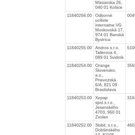
Mäsiarska 26,
040 01 Košice
11840256.00
Odborné
004
uciliste
internatne VG
Moskovská 17,
974 01 Banská
Bystrica
11840255.00
Andros s.r.o.
510
Tallerova 4,
089 01 Svidník
11840254.00
Orange
356
Slovensko,
a.s.,
Prievozská
6/A, 821 09
Brastislava
11840253.00
Xepap
316
spol.s.r.o.,
Jesenského
4703, 960 01
Zvolen
11840252.00
3lobit, s.r.o.,
460
Dobšinského
14, 81105