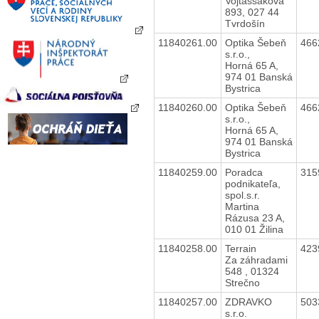
Vojtaššákova
893, 027 44
Tvrdošín
11840261.00
Optika Šebeň
466
s.r.o.,
Horná 65 A,
974 01 Banská
Bystrica
11840260.00
Optika Šebeň
466
s.r.o.,
Horná 65 A,
974 01 Banská
Bystrica
11840259.00
Poradca
315
podnikateľa,
spol.s.r.
Martina
Rázusa 23 A,
010 01 Žilina
11840258.00
Terrain
423
Za záhradami
548 , 01324
Strečno
11840257.00
ZDRAVKO
503
s.r.o.