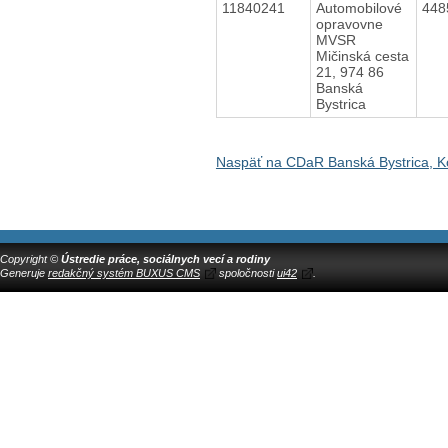
11840241
Automobilové
448
opravovne
MVSR
Mičinská cesta
21, 974 86
Banská
Bystrica
Naspäť na CDaR Banská Bystrica, Ko
Copyright ©
Ústredie práce, sociálnych vecí a rodiny
Generuje
redakčný systém BUXUS CMS
spoločnosti
ui42
.