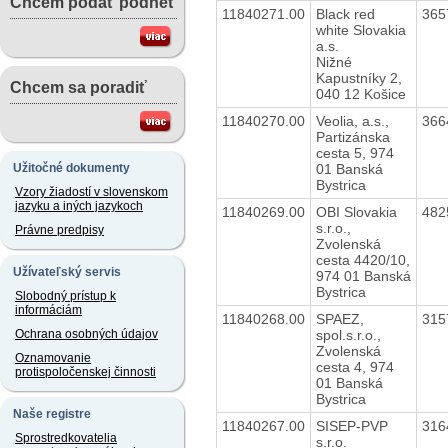
Chcem podať podnet
11840271.00
Black red
365
white Slovakia
a.s.
Nižné
Kapustníky 2,
Chcem sa poradiť
040 12 Košice
11840270.00
Veolia, a.s.,
366
Partizánska
cesta 5, 974
01 Banská
Užitočné dokumenty
Bystrica
Vzory žiadostí v slovenskom
jazyku a iných jazykoch
11840269.00
OBI Slovakia
482
s.r.o.,
Právne predpisy
Zvolenská
cesta 4420/10,
Užívateľský servis
974 01 Banská
Bystrica
Slobodný prístup k
informáciám
11840268.00
SPAEZ,
315
spol.s.r.o.,
Ochrana osobných údajov
Zvolenská
Oznamovanie
cesta 4, 974
protispoločenskej činnosti
01 Banská
Bystrica
Naše registre
11840267.00
SISEP-PVP
316
Sprostredkovatelia
s.r.o.