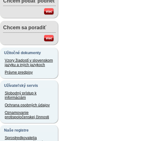
Chcem podať podnet
Chcem sa poradiť
Užitočné dokumenty
Vzory žiadostí v slovenskom
jazyku a iných jazykoch
Právne predpisy
Užívateľský servis
Slobodný prístup k
informáciám
Ochrana osobných údajov
Oznamovanie
protispoločenskej činnosti
Naše registre
Sprostredkovatelia