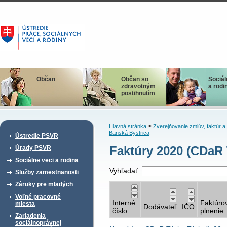
Občan
Občan so
Sociál
zdravotným
a rodi
postihnutím
>
Hlavná stránka
Zverejňovanie zmlúv, faktúr 
Banská Bystrica
Ústredie PSVR
Faktúry 2020 (CDaR T
Úrady PSVR
Sociálne veci a rodina
Vyhľadať:
Služby zamestnanosti
Záruky pre mladých
Voľné pracovné
Interné
Faktúro
miesta
Dodávateľ
IČO
číslo
plnenie
Zariadenia
sociálnoprávnej