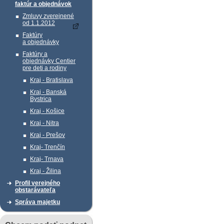
faktúr a objednávok
Zmluvy zverejnené
od 1.1.2012
Faktúry
a objednávky
Faktúry a
objednávky Centier
pre deti a rodiny
Kraj - Bratislava
Kraj - Banská
Bystrica
Kraj - Košice
Kraj - Nitra
Kraj - Prešov
Kraj- Trenčín
Kraj- Trnava
Kraj - Žilina
Profil verejného
obstarávateľa
Správa majetku