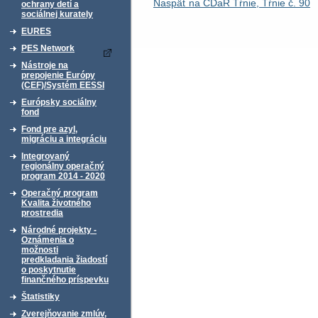
Naspäť na CDaR Tŕnie, Tŕnie č. 90
ochrany detí a
sociálnej kurately
EURES
PES Network
Nástroje na
prepojenie Európy
(CEF)/Systém EESSI
Európsky sociálny
fond
Fond pre azyl,
migráciu a integráciu
Integrovaný
regionálny operačný
program 2014 - 2020
Operačný program
Kvalita životného
prostredia
Národné projekty -
Oznámenia o
možnosti
predkladania žiadostí
o poskytnutie
finančného príspevku
Štatistiky
Zverejňovanie zmlúv,