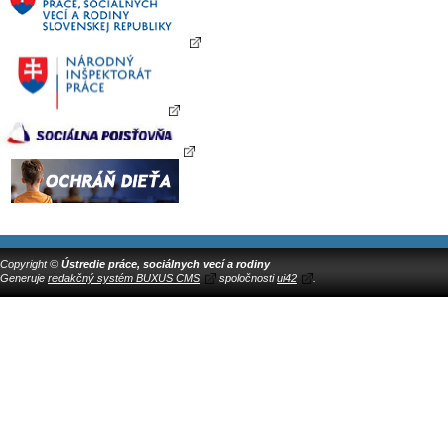
Copyright ©
Ústredie práce, sociálnych vecí a rodiny
Generuje
redakčný systém BUXUS CMS
spoločnosti
ui42
.