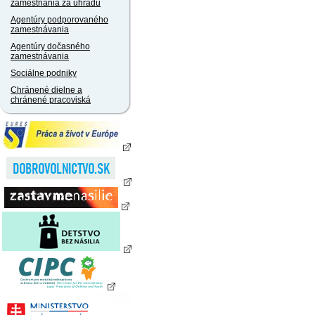
zamestnania za úhradu
Agentúry podporovaného
zamestnávania
Agentúry dočasného
zamestnávania
Sociálne podniky
Chránené dielne a
chránené pracoviská