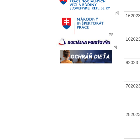
16202
10202
9202
70202
28202