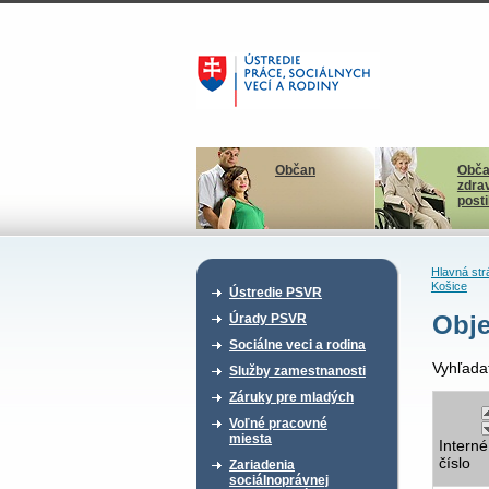
Občan
Obča
zdra
post
Hlavná str
Košice
Ústredie PSVR
Obje
Úrady PSVR
Sociálne veci a rodina
Vyhľada
Služby zamestnanosti
Záruky pre mladých
Voľné pracovné
miesta
Interné
číslo
Zariadenia
sociálnoprávnej