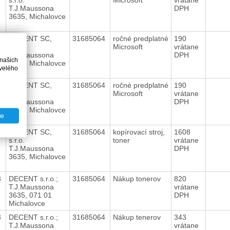
T.J.Maussona
DPH
3635, Michalovce
3
DECENT SC,
31685064
ročné predplatné
190
s.r.o.
Microsoft
vrátane
T.J.Maussona
DPH
 našich
3635, Michalovce
velého
3
DECENT SC,
31685064
ročné predplatné
190
s.r.o.
Microsoft
vrátane
T.J.Maussona
DPH
3635, Michalovce
te
3
DECENT SC,
31685064
kopírovací stroj,
1608
s.r.o.
toner
vrátane
T.J.Maussona
DPH
3635, Michalovce
3
DECENT s.r.o.;
31685064
Nákup tonerov
820
T.J.Maussona
vrátane
3635, 071 01
DPH
Michalovce
3
DECENT s.r.o.;
31685064
Nákup tenerov
343
T.J.Maussona
vrátane