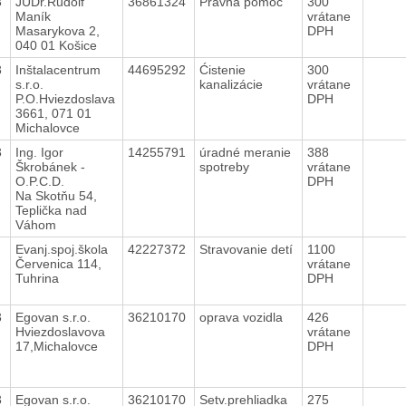
3
JUDr.Rudolf
36861324
Právna pomoc
300
Maník
vrátane
Masarykova 2,
DPH
040 01 Košice
3
Inštalacentrum
44695292
Ćistenie
300
s.r.o.
kanalizácie
vrátane
P.O.Hviezdoslava
DPH
3661, 071 01
Michalovce
3
Ing. Igor
14255791
úradné meranie
388
Škrobánek -
spotreby
vrátane
O.P.C.D.
DPH
Na Skotňu 54,
Teplička nad
Váhom
3
Evanj.spoj.škola
42227372
Stravovanie detí
1100
Červenica 114,
vrátane
Tuhrina
DPH
3
Egovan s.r.o.
36210170
oprava vozidla
426
Hviezdoslavova
vrátane
17,Michalovce
DPH
3
Egovan s.r.o.
36210170
Setv.prehliadka
275