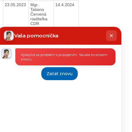
23.05.2023
Mgr.
14.4.2024
Tatiana
Červená
riaditeľka
CDR
hatbot
23.05.2023
Mgr.
14.4.2024
íše
Vaša pomocníčka
Tatiana
Červená
riaditeľka
CDR
Vyskytol sa problém s pripojením. Skúste to prosím
21.08.2023
Mgr.
14.4.2024
znovu.
Tatiana
Červená
riaditeľka
Začať znovu
CDR
18.12.2023
Mgr.
14.4.2024
Tatiana
Červená
riaditeľka
CDR
08.12.2023
Mgr.
14.4.2024
Tatiana
Červená
riaditeľka
CDR