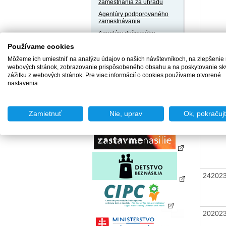
zamestnania za úhradu
Agentúry podporovaného
zamestnávania
Agentúry dočasného
40202
zamestnávania
Používame cookies
Sociálne podniky
Môžeme ich umiestniť na analýzu údajov o našich návštevníkoch, na zlepšenie
Chránené dielne a
webových stránok, zobrazovanie prispôsobeného obsahu a na poskytovanie sk
chránené pracoviská
zážitku z webových stránok. Pre viac informácií o cookies používame otvorené
nastavenia.
39202
Zamietnuť
Nie, uprav
Ok, pokračuj
29202
24202
20202