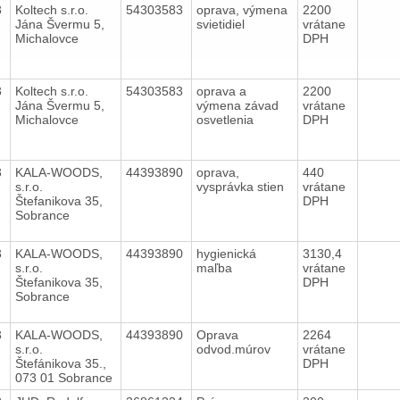
3
Koltech s.r.o.
54303583
oprava, výmena
2200
Jána Švermu 5,
svietidiel
vrátane
Michalovce
DPH
3
Koltech s.r.o.
54303583
oprava a
2200
Jána Švermu 5,
výmena závad
vrátane
Michalovce
osvetlenia
DPH
3
KALA-WOODS,
44393890
oprava,
440
s.r.o.
vysprávka stien
vrátane
Štefanikova 35,
DPH
Sobrance
3
KALA-WOODS,
44393890
hygienická
3130,4
s.r.o.
maľba
vrátane
Štefanikova 35,
DPH
Sobrance
3
KALA-WOODS,
44393890
Oprava
2264
s.r.o.
odvod.múrov
vrátane
Štefánikova 35.,
DPH
073 01 Sobrance