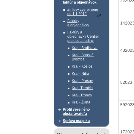
22202
faktúr a objednávok
Zmluvy zverejnené
od 1.1.2012
Faktúry
14202
a objednávky
Faktúry a
objednávky Centier
pre deti a rodiny
Kraj - Bratislava
43202
Kraj - Banská
Bystrica
Kraj - Košice
Kraj - Nitra
Kraj - Prešov
5202
Kraj- Trenčín
Kraj- Trnava
Kraj - Žilina
59202
Profil verejného
obstarávateľa
Správa majetku
17202