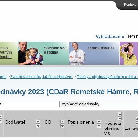
Kontakt
Vyhľadávanie
n so
Sociálne veci
Zamestnávateľ
votným
a rodina
ihnutím
>
>
ánka
Zverejňovanie zmlúv, faktúr a objednávok
Faktúry a objednávky Centier pre deti a 
dnávky 2023 (CDaR Remetské Hámre, 
ť:
Dodávateľ
IČO
Popis plnenia
Hodnota
plnenia
Zmluv
v €