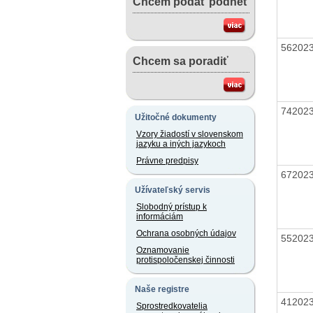
Chcem podať podnet
56202
Chcem sa poradiť
74202
Užitočné dokumenty
Vzory žiadostí v slovenskom
jazyku a iných jazykoch
Právne predpisy
67202
Užívateľský servis
Slobodný prístup k
informáciám
Ochrana osobných údajov
55202
Oznamovanie
protispoločenskej činnosti
Naše registre
41202
Sprostredkovatelia