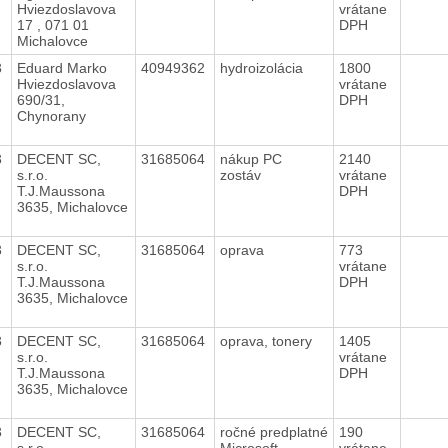
Hviezdoslavova
vrátane
17 , 071 01
DPH
Michalovce
3
Eduard Marko
40949362
hydroizolácia
1800
Hviezdoslavova
vrátane
690/31,
DPH
Chynorany
3
DECENT SC,
31685064
nákup PC
2140
s.r.o.
zostáv
vrátane
T.J.Maussona
DPH
3635, Michalovce
3
DECENT SC,
31685064
oprava
773
s.r.o.
vrátane
T.J.Maussona
DPH
3635, Michalovce
3
DECENT SC,
31685064
oprava, tonery
1405
s.r.o.
vrátane
T.J.Maussona
DPH
3635, Michalovce
3
DECENT SC,
31685064
ročné predplatné
190
s.r.o.
Microsoft
vrátane