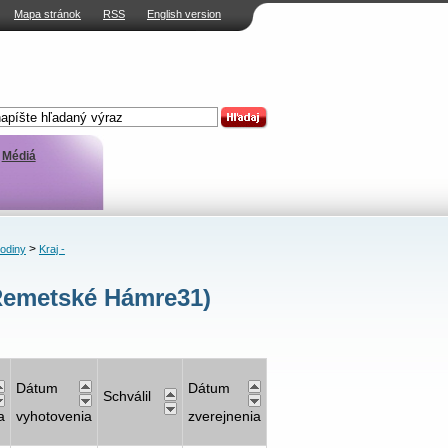
Mapa stránok
RSS
English version
Médiá
>
rodiny
Kraj -
Remetské Hámre31)
Dátum
Dátum
Schválil
a
vyhotovenia
zverejnenia