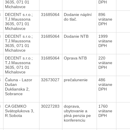
3635, 071 01
DPH
Michalovce
3
DECENT s.r.o.;
31685064
Dodanie náplní
896
T.J.Maussona
do tlač.
vrátane
3635, 071 01
DPH
Michalovce
3
DECENT s.r.o.;
31685064
Dodanie NTB
1999
T.J.Maussona
vrátane
3635, 071 01
DPH
Michalovce
3
DECENT s.r.o.;
31685064
Oprava NTB
220
T.J.Maussona
vrátane
3635, 071 01
DPH
Michalovce
3
Čaluna - Lazor
32673027
prečalunenie
486
Dušan
vrátane
Duklianska 2,
DPH
Sobrance
3
CA GEMKO
30227283
doprava,
1760
Svätoplukova 3,
ubytovanie a
vrátane
R.Sobota
plná penzia pe
DPH
konferenciu