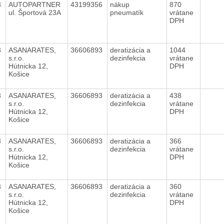
3
AUTOPARTNER
43199356
nákup
870
ul. Športová 23A
pneumatík
vrátane
DPH
3
ASANARATES,
36606893
deratizácia a
1044
s.r.o.
dezinfekcia
vrátane
Hútnicka 12,
DPH
Košice
3
ASANARATES,
36606893
deratizácia a
438
s.r.o.
dezinfekcia
vrátane
Hútnicka 12,
DPH
Košice
3
ASANARATES,
36606893
deratizácia a
366
s.r.o.
dezinfekcia
vrátane
Hútnicka 12,
DPH
Košice
3
ASANARATES,
36606893
deratizácia a
360
s.r.o.
dezinfekcia
vrátane
Hútnicka 12,
DPH
Košice