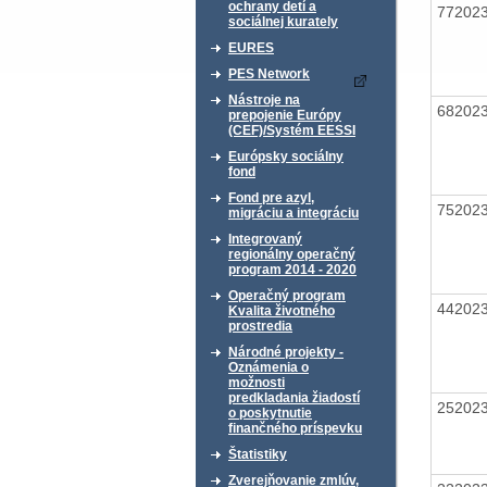
ochrany detí a
77202
sociálnej kurately
EURES
PES Network
Nástroje na
68202
prepojenie Európy
(CEF)/Systém EESSI
Európsky sociálny
fond
Fond pre azyl,
75202
migráciu a integráciu
Integrovaný
regionálny operačný
program 2014 - 2020
Operačný program
44202
Kvalita životného
prostredia
Národné projekty -
Oznámenia o
možnosti
predkladania žiadostí
25202
o poskytnutie
finančného príspevku
Štatistiky
Zverejňovanie zmlúv,