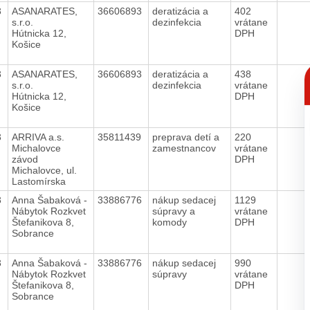
3
ASANARATES,
36606893
deratizácia a
402
s.r.o.
dezinfekcia
vrátane
Hútnicka 12,
DPH
Košice
C
3
ASANARATES,
36606893
deratizácia a
438
p
s.r.o.
dezinfekcia
vrátane
Hútnicka 12,
DPH
Košice
3
ARRIVA a.s.
35811439
preprava detí a
220
Michalovce
zamestnancov
vrátane
závod
DPH
Michalovce, ul.
Lastomírska
3
Anna Šabaková -
33886776
nákup sedacej
1129
Nábytok Rozkvet
súpravy a
vrátane
Štefanikova 8,
komody
DPH
Sobrance
3
Anna Šabaková -
33886776
nákup sedacej
990
Nábytok Rozkvet
súpravy
vrátane
Štefanikova 8,
DPH
Sobrance