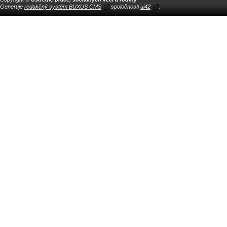
Generuje
redakčný systém BUXUS CMS
spoločnosti
ui42
.