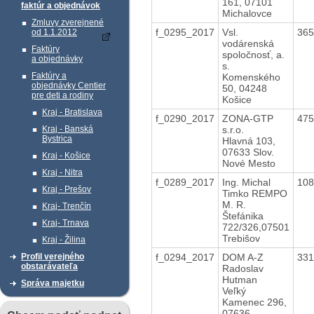
161, 07101
faktúr a objednávok
Michalovce
Zmluvy zverejnené
f_0295_2017
Vsl.
36
od 1.1.2012
vodárenská
Faktúry
spoločnosť, a.
a objednávky
s.
Faktúry a
Komenského
objednávky Centier
50, 04248
pre deti a rodiny
Košice
Kraj - Bratislava
f_0290_2017
ZONA-GTP
47
s.r.o.
Kraj - Banská
Bystrica
Hlavná 103,
07633 Slov.
Kraj - Košice
Nové Mesto
Kraj - Nitra
f_0289_2017
Ing. Michal
10
Kraj - Prešov
Timko REMPO
M. R.
Kraj- Trenčín
Štefánika
Kraj- Trnava
722/326,07501
Trebišov
Kraj - Žilina
f_0294_2017
DOM A-Z
33
Profil verejného
obstarávateľa
Radoslav
Hutman
Správa majetku
Veľký
Kamenec 296,
07636