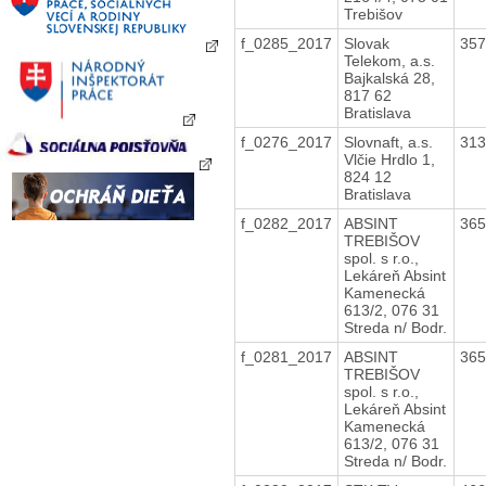
Trebišov
f_0285_2017
Slovak
35
Telekom, a.s.
Bajkalská 28,
817 62
Bratislava
f_0276_2017
Slovnaft, a.s.
31
Vlčie Hrdlo 1,
824 12
Bratislava
f_0282_2017
ABSINT
36
TREBIŠOV
spol. s r.o.,
Lekáreň Absint
Kamenecká
613/2, 076 31
Streda n/ Bodr.
f_0281_2017
ABSINT
36
TREBIŠOV
spol. s r.o.,
Lekáreň Absint
Kamenecká
613/2, 076 31
Streda n/ Bodr.