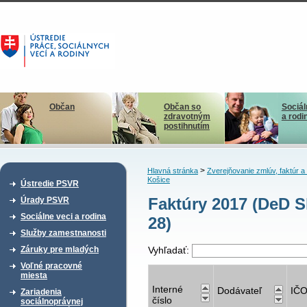
Občan
Občan so
Sociál
zdravotným
a rodi
postihnutím
>
Hlavná stránka
Zverejňovanie zmlúv, faktúr 
Košice
Ústredie PSVR
Faktúry 2017 (DeD 
Úrady PSVR
Sociálne veci a rodina
28)
Služby zamestnanosti
Záruky pre mladých
Vyhľadať:
Voľné pracovné
miesta
Interné
Dodávateľ
IČ
Zariadenia
číslo
sociálnoprávnej