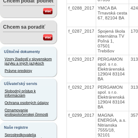
Chcem podať podnet
f_0288_2017
YMCA BA
42
Trnavská cesta
67, 82104 BA
Chcem sa poradiť
f_0287_2017
Spojená škola
17
internátna TV
Poľná 1,
07501
Trebišov
Užitočné dokumenty
f_0293_2017
PERGAMON
31
Vzory žiadostí v slovenskom
jazyku a iných jazykoch
spol. s r.o.
Elektrárenská
Právne predpisy
1290/4 83104
BA
Užívateľský servis
f_0292_2017
PERGAMON
31
Slobodný prístup k
spol. s r.o.
informáciám
Elektrárenská
1290/4 83104
Ochrana osobných údajov
BA
Oznamovanie
protispoločenskej činnosti
f_0299_2017
MAGNA
35
ENERGIA, a.s.
Nitrianska
Naše registre
7555/18,
92101
Sprostredkovatelia