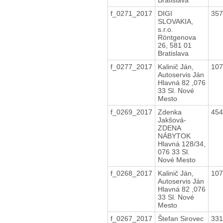
f_0271_2017
DIGI
35
SLOVAKIA,
s.r.o.
Röntgenova
26, 581 01
Bratislava
f_0277_2017
Kalinič Ján,
10
Autoservis Ján
Hlavná 82 ,076
33 Sl. Nové
Mesto
f_0269_2017
Zdenka
45
Jakšová-
ZDENA
NÁBYTOK
Hlavná 128/34,
076 33 Sl.
Nové Mesto
f_0268_2017
Kalinič Ján,
10
Autoservis Ján
Hlavná 82 ,076
33 Sl. Nové
Mesto
f_0267_2017
Štefan Sirovec
33