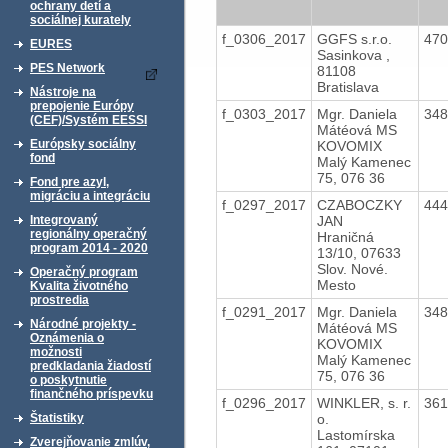
ochrany detí a
sociálnej kurately
f_0306_2017
GGFS s.r.o.
47
EURES
Sasinkova ,
PES Network
81108
Bratislava
Nástroje na
prepojenie Európy
f_0303_2017
Mgr. Daniela
34
(CEF)/Systém EESSI
Mátéová MS
Európsky sociálny
KOVOMIX
fond
Malý Kamenec
75, 076 36
Fond pre azyl,
migráciu a integráciu
f_0297_2017
CZABOCZKY
44
JAN
Integrovaný
regionálny operačný
Hraničná
program 2014 - 2020
13/10, 07633
Slov. Nové.
Operačný program
Mesto
Kvalita životného
prostredia
f_0291_2017
Mgr. Daniela
34
Národné projekty -
Mátéová MS
Oznámenia o
KOVOMIX
možnosti
Malý Kamenec
predkladania žiadostí
75, 076 36
o poskytnutie
finančného príspevku
f_0296_2017
WINKLER, s. r.
36
o.
Štatistiky
Lastomírska
Zverejňovanie zmlúv,