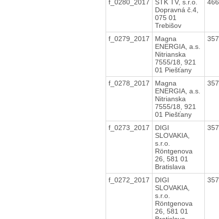
f_0280_2017
STK TV, s.r.o.
46
Dopravná č.4,
075 01
Trebišov
f_0279_2017
Magna
35
ENERGIA, a.s.
Nitrianska
7555/18, 921
01 Piešťany
f_0278_2017
Magna
35
ENERGIA, a.s.
Nitrianska
7555/18, 921
01 Piešťany
f_0273_2017
DIGI
35
SLOVAKIA,
s.r.o.
Röntgenova
26, 581 01
Bratislava
f_0272_2017
DIGI
35
SLOVAKIA,
s.r.o.
Röntgenova
26, 581 01
Bratislava