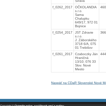
Šírava
f_0262_2017
OČKOLANDIA
46
s.r.o.
Sama
Chalupku
649/17, 972 01
Bojnice
f_0254_2017
JST Zdravie
36
s.r.o.
J. Záborského
3718 6/A, 075
01 Trebišov
f_0261_2017
Czaboczky Ján
44
Hraničná
13/10, 076 33
Slov. Nové
Mesto
Naspäť na CDaR Slovenské Nové Me
Copyright ©
Ústredie práce, sociálnych vecí a rodiny