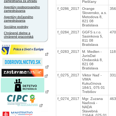
zamestnania za úhradu
Piešťany
Agentúry podporovaného
f_0286_2017
Orange
35
zamestnávania
Slovensko, a.s.
Metodova 8,
Agentúry dočasného
821 08
zamestnávania
Bratislava
Sociálne podniky
f_0284_2017
GGFS s.r.o.
47
Chránené dielne a
Sasinkova 5,
chránené pracoviská
811 08
Bratislava
f_0283_2017
M. Medlen -
11
JurisDat
Ondavská 8,
821 08
Bratislava
f_0275_2017
Viktor Naď -
33
VIMA
Kukučínova
184/1, 075 01
Trebišov
f_0274_2017
Mgr. Zuzana
46
Naďová -
NADA
Stavebná
2164/4, 075 01