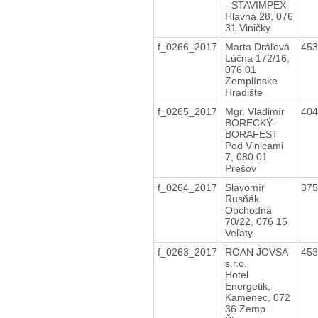
- STAVIMPEX
Hlavná 28, 076
31 Viničky
f_0266_2017
Marta Dráľová
45
Lúčna 172/16,
076 01
Zemplínske
Hradište
f_0265_2017
Mgr. Vladimír
40
BORECKÝ-
BORAFEST
Pod Vinicami
7, 080 01
Prešov
f_0264_2017
Slavomír
37
Rusňák
Obchodná
70/22, 076 15
Veľaty
f_0263_2017
ROAN JOVSA
45
s.r.o.
Hotel
Energetik,
Kamenec, 072
36 Zemp.