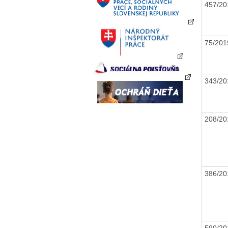
457/2
75/20
343/2
208/2
386/2
590/2