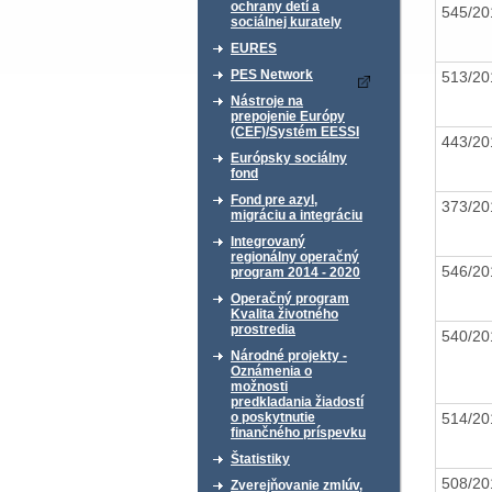
ochrany detí a
545/2
sociálnej kurately
EURES
PES Network
513/2
Nástroje na
prepojenie Európy
(CEF)/Systém EESSI
443/2
Európsky sociálny
fond
Fond pre azyl,
373/2
migráciu a integráciu
Integrovaný
regionálny operačný
546/2
program 2014 - 2020
Operačný program
Kvalita životného
prostredia
540/2
Národné projekty -
Oznámenia o
možnosti
predkladania žiadostí
514/2
o poskytnutie
finančného príspevku
Štatistiky
508/2
Zverejňovanie zmlúv,