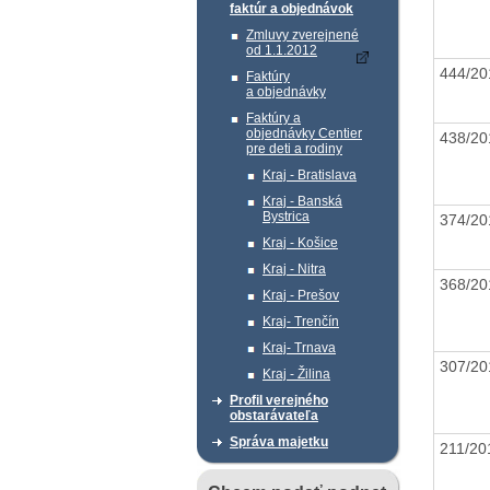
faktúr a objednávok
Zmluvy zverejnené
od 1.1.2012
444/2
Faktúry
a objednávky
Faktúry a
objednávky Centier
438/2
pre deti a rodiny
Kraj - Bratislava
Kraj - Banská
Bystrica
374/2
Kraj - Košice
Kraj - Nitra
368/2
Kraj - Prešov
Kraj- Trenčín
Kraj- Trnava
307/2
Kraj - Žilina
Profil verejného
obstarávateľa
Správa majetku
211/2