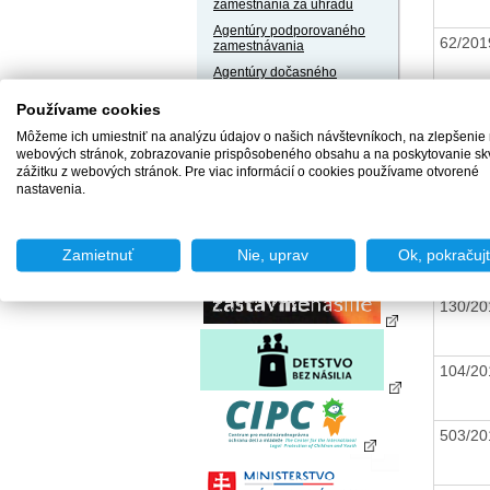
zamestnania za úhradu
Agentúry podporovaného
62/20
zamestnávania
Agentúry dočasného
zamestnávania
Používame cookies
Sociálne podniky
278/2
Môžeme ich umiestniť na analýzu údajov o našich návštevníkoch, na zlepšenie
Chránené dielne a
webových stránok, zobrazovanie prispôsobeného obsahu a na poskytovanie sk
chránené pracoviská
zážitku z webových stránok. Pre viac informácií o cookies používame otvorené
nastavenia.
466/2
Zamietnuť
Nie, uprav
Ok, pokračuj
130/2
104/2
503/2