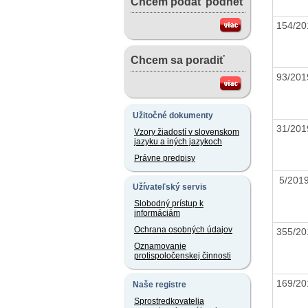
Chcem podať podnet
154/2
Chcem sa poradiť
93/20
Užitočné dokumenty
31/20
Vzory žiadostí v slovenskom
jazyku a iných jazykoch
Právne predpisy
5/20
Užívateľský servis
Slobodný prístup k
informáciám
Ochrana osobných údajov
355/2
Oznamovanie
protispoločenskej činnosti
169/2
Naše registre
Sprostredkovatelia