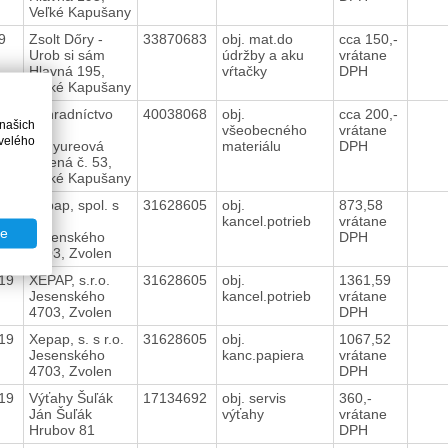
Veľké Kapušany
19
Zsolt Dőry -
33870683
obj. mat.do
cca 150,-
Urob si sám
údržby a aku
vrátane
Hlavná 195,
vŕtačky
DPH
Veľké Kapušany
019
Záhradníctvo
40038068
obj.
cca 200,-
 našich
Ing.
všeobecného
vrátane
velého
E.Gyureová
materiálu
DPH
Zelená č. 53,
Veľké Kapušany
019
Xepap, spol. s
31628605
obj.
873,58
r.o.
kancel.potrieb
vrátane
te
Jesenského
DPH
4703, Zvolen
019
XEPAP, s.r.o.
31628605
obj.
1361,59
Jesenského
kancel.potrieb
vrátane
4703, Zvolen
DPH
019
Xepap, s. s r.o.
31628605
obj.
1067,52
Jesenského
kanc.papiera
vrátane
4703, Zvolen
DPH
019
Výťahy Šuľák
17134692
obj. servis
360,-
Ján Šuľák
výťahy
vrátane
Hrubov 81
DPH