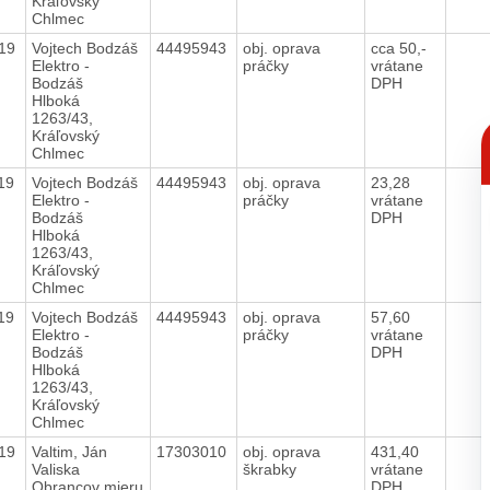
Kráľovský
Chlmec
019
Vojtech Bodzáš
44495943
obj. oprava
cca 50,-
Elektro -
práčky
vrátane
Bodzáš
DPH
Hlboká
1263/43,
C
Kráľovský
p
Chlmec
019
Vojtech Bodzáš
44495943
obj. oprava
23,28
Elektro -
práčky
vrátane
Bodzáš
DPH
Hlboká
1263/43,
Kráľovský
Chlmec
019
Vojtech Bodzáš
44495943
obj. oprava
57,60
Elektro -
práčky
vrátane
Bodzáš
DPH
Hlboká
1263/43,
Kráľovský
Chlmec
019
Valtim, Ján
17303010
obj. oprava
431,40
Valiska
škrabky
vrátane
Obrancov mieru
DPH