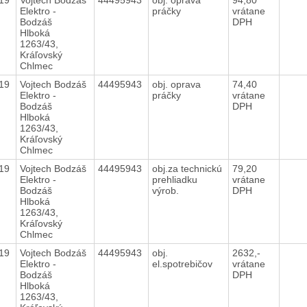
Elektro -
práčky
vrátane
Bodzáš
DPH
Hlboká
1263/43,
Kráľovský
Chlmec
019
Vojtech Bodzáš
44495943
obj. oprava
74,40
Elektro -
práčky
vrátane
Bodzáš
DPH
Hlboká
1263/43,
Kráľovský
Chlmec
019
Vojtech Bodzáš
44495943
obj.za technickú
79,20
Elektro -
prehliadku
vrátane
Bodzáš
výrob.
DPH
Hlboká
1263/43,
Kráľovský
Chlmec
019
Vojtech Bodzáš
44495943
obj.
2632,-
Elektro -
el.spotrebičov
vrátane
Bodzáš
DPH
Hlboká
1263/43,