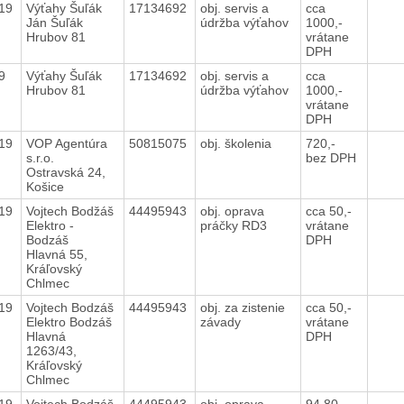
019
Výťahy Šuľák
17134692
obj. servis a
cca
Ján Šuľák
údržba výťahov
1000,-
Hrubov 81
vrátane
DPH
19
Výťahy Šuľák
17134692
obj. servis a
cca
Hrubov 81
údržba výťahov
1000,-
vrátane
DPH
019
VOP Agentúra
50815075
obj. školenia
720,-
s.r.o.
bez DPH
Ostravská 24,
Košice
019
Vojtech Bodžáš
44495943
obj. oprava
cca 50,-
Elektro -
práčky RD3
vrátane
Bodzáš
DPH
Hlavná 55,
Kráľovský
Chlmec
019
Vojtech Bodzáš
44495943
obj. za zistenie
cca 50,-
Elektro Bodzáš
závady
vrátane
Hlavná
DPH
1263/43,
Kráľovský
Chlmec
019
Vojtech Bodzáš
44495943
obj. oprava
94,80