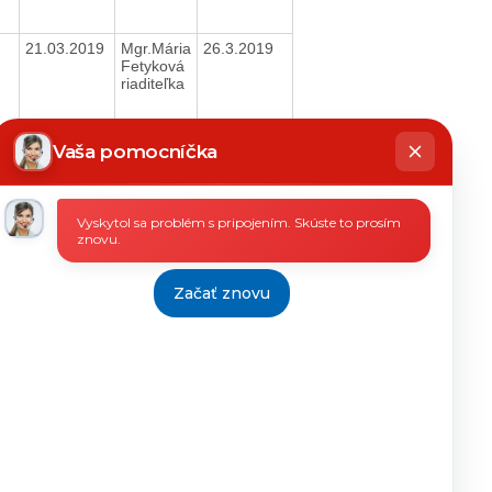
21.03.2019
Mgr.Mária
26.3.2019
Fetyková
riaditeľka
hatbot
íše
Vaša pomocníčka
06.03.2019
Mgr.Mária
14.3.2019
Fetyková
riaditeľka
Vyskytol sa problém s pripojením. Skúste to prosím
znovu.
Začať znovu
06.03.2019
Mgr.Mária
14.3.2019
Fetyková
riaditeľka
23.04.2019
Mgr.Mária
3.5.2019
Fetyková
riaditeľka