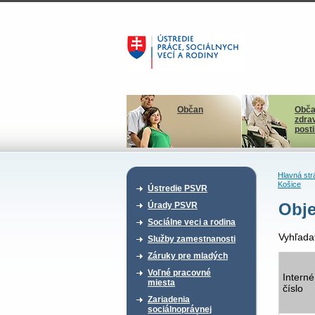
Občan
Obča
zdra
post
Hlavná str
Košice
Ústredie PSVR
Obje
Úrady PSVR
Sociálne veci a rodina
Vyhľada
Služby zamestnanosti
Záruky pre mladých
Voľné pracovné
Interné
miesta
číslo
Zariadenia
sociálnoprávnej