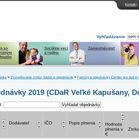
Kontakt
Vyhľadávanie
n so
Sociálne veci
Zamestnávateľ
votným
a rodina
ihnutím
>
>
ánka
Zverejňovanie zmlúv, faktúr a objednávok
Faktúry a objednávky Centier pre deti a 
dnávky 2019 (CDaR Veľké Kapušany, D
ť:
Dodávateľ
IČO
Popis plnenia
Hodnota
plnenia v
Zmlu
€