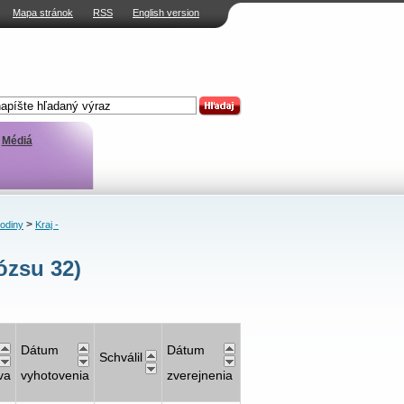
Mapa stránok
RSS
English version
Médiá
>
rodiny
Kraj -
ózsu 32)
Dátum
Dátum
Schválil
va
vyhotovenia
zverejnenia