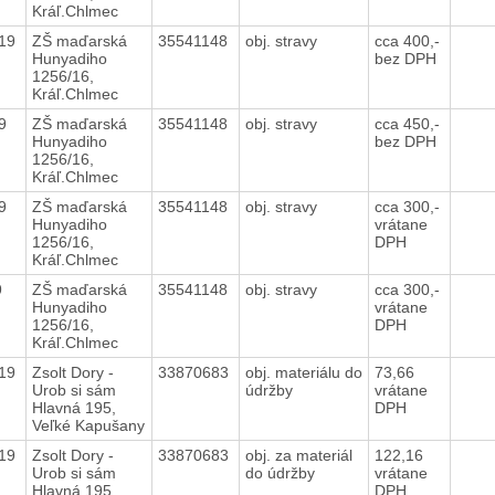
Kráľ.Chlmec
019
ZŠ maďarská
35541148
obj. stravy
cca 400,-
Hunyadiho
bez DPH
1256/16,
Kráľ.Chlmec
19
ZŠ maďarská
35541148
obj. stravy
cca 450,-
Hunyadiho
bez DPH
1256/16,
Kráľ.Chlmec
19
ZŠ maďarská
35541148
obj. stravy
cca 300,-
Hunyadiho
vrátane
1256/16,
DPH
Kráľ.Chlmec
19
ZŠ maďarská
35541148
obj. stravy
cca 300,-
Hunyadiho
vrátane
1256/16,
DPH
Kráľ.Chlmec
019
Zsolt Dory -
33870683
obj. materiálu do
73,66
Urob si sám
údržby
vrátane
Hlavná 195,
DPH
Veľké Kapušany
019
Zsolt Dory -
33870683
obj. za materiál
122,16
Urob si sám
do údržby
vrátane
Hlavná 195,
DPH