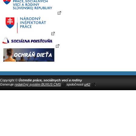
Copyright ©
Ústredie práce, sociálnych vecí a rodiny
Generuje
redakčný systém BUXUS CMS
spoločnosti
ui42
.