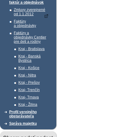
faktúr a objednávok
Zmluvy zverejnené
od 1.1.2012
Faktúry
a objednávky
Faktúry a
objednávky Centier
pre deti a rodiny
Kraj - Bratislava
Kraj - Banská
Bystrica
Kraj - Košice
Kraj - Nitra
Kraj - Prešov
Kraj- Trenčín
Kraj- Trnava
Kraj - Žilina
Profil verejného
obstarávateľa
Správa majetku