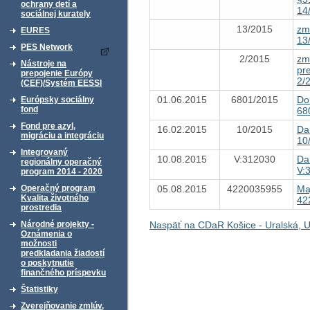
ochrany detí a
14
sociálnej kurately
13/2015
zm
EURES
13
PES Network
2/2015
zm
Nástroje na
pr
prepojenie Európy
2/
(CEF)/Systém EESSI
01.06.2015
6801/2015
Do
Európsky sociálny
fond
68
Fond pre azyl,
16.02.2015
10/2015
Da
migráciu a integráciu
10
Integrovaný
10.08.2015
V:312030
Da
regionálny operačný
V:
program 2014 - 2020
05.08.2015
4220035955
Ma
Operačný program
Kvalita životného
42
prostredia
Naspäť na CDaR Košice - Uralská, U
Národné projekty -
Oznámenia o
možnosti
predkladania žiadostí
o poskytnutie
finančného príspevku
Štatistiky
Zverejňovanie zmlúv,