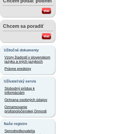
Chcem podať podnet
Chcem sa poradiť
Užitočné dokumenty
Vzory žiadostí v slovenskom
jazyku a iných jazykoch
Právne predpisy
Užívateľský servis
Slobodný prístup k
informáciám
Ochrana osobných údajov
Oznamovanie
protispoločenskej činnosti
Naše registre
Sprostredkovatelia