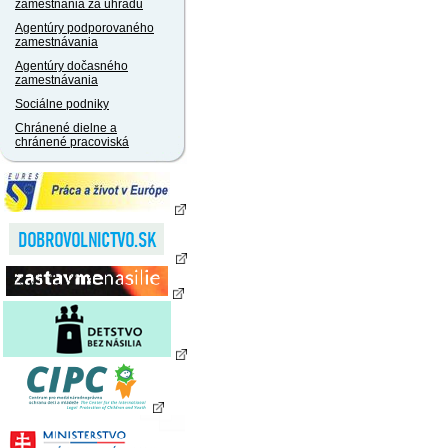
zamestnania za úhradu
Agentúry podporovaného
zamestnávania
Agentúry dočasného
zamestnávania
Sociálne podniky
Chránené dielne a
chránené pracoviská