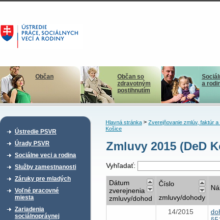
Občan
Občan so
Sociál
zdravotným
a rodi
postihnutím
>
Hlavná stránka
Zverejňovanie zmlúv, faktúr 
Košice
Ústredie PSVR
Zmluvy 2015 (DeD Ko
Úrady PSVR
Sociálne veci a rodina
Vyhľadať:
Služby zamestnanosti
Záruky pre mladých
Dátum
Číslo
Ná
zverejnenia
Voľné pracovné
zmluvy/dohody
miesta
zmluvy/dohod
Zariadenia
14/2015
do
sociálnoprávnej
§5