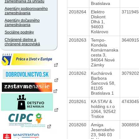
zamestnania za úhradu
Bratislava
Agentúry podporovaného
2018264
Elektro
371194
zamestnávania
Diskont
Agentúry dočasného
Dlhá 1,
zamestnávania
94603
Kolárovo
Sociálne podniky
2018263
Tempo-
364091
Chránené dielne a
chránené pracoviská
Kondela
Komárnanska
cesta 3,
94064 Nové
Zámky
2018262
Kuchárová
307920
Barbora
Šancová 58,
81105
Bratislava 1
2018261
KA STAV &
474304
holding s.r.o
1064, 92542
Trstice
2018260
Amiga
300885
Jesenskeho
23, 946 03