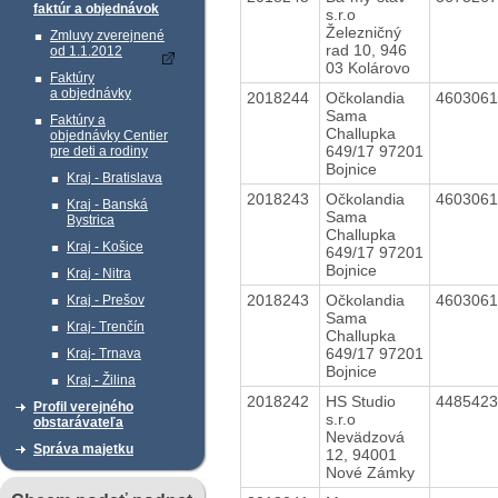
faktúr a objednávok
s.r.o
Železničný
Zmluvy zverejnené
rad 10, 946
od 1.1.2012
03 Kolárovo
Faktúry
a objednávky
2018244
Očkolandia
460306
Sama
Faktúry a
Challupka
objednávky Centier
649/17 97201
pre deti a rodiny
Bojnice
Kraj - Bratislava
2018243
Očkolandia
460306
Kraj - Banská
Sama
Bystrica
Challupka
Kraj - Košice
649/17 97201
Bojnice
Kraj - Nitra
2018243
Očkolandia
460306
Kraj - Prešov
Sama
Kraj- Trenčín
Challupka
649/17 97201
Kraj- Trnava
Bojnice
Kraj - Žilina
2018242
HS Studio
448542
Profil verejného
s.r.o
obstarávateľa
Nevädzová
Správa majetku
12, 94001
Nové Zámky