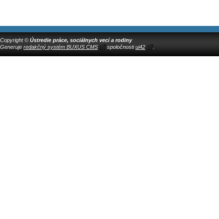
Copyright ©
Ústredie práce, sociálnych vecí a rodiny
Generuje
redakčný systém BUXUS CMS
spoločnosti
ui42
.