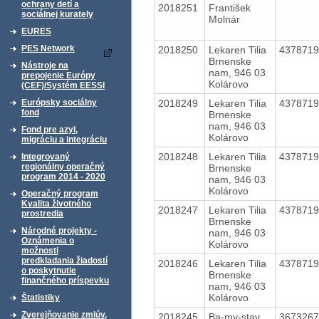
ochrany detí a
2018251
František
sociálnej kurately
Molnár
EURES
PES Network
2018250
Lekaren Tilia
437871
Brnenske
Nástroje na
nam, 946 03
prepojenie Európy
Kolárovo
(CEF)/Systém EESSI
2018249
Lekaren Tilia
437871
Európsky sociálny
fond
Brnenske
nam, 946 03
Fond pre azyl,
Kolárovo
migráciu a integráciu
2018248
Lekaren Tilia
437871
Integrovaný
regionálny operačný
Brnenske
program 2014 - 2020
nam, 946 03
Kolárovo
Operačný program
Kvalita životného
2018247
Lekaren Tilia
437871
prostredia
Brnenske
Národné projekty -
nam, 946 03
Oznámenia o
Kolárovo
možnosti
predkladania žiadostí
2018246
Lekaren Tilia
437871
o poskytnutie
Brnenske
finančného príspevku
nam, 946 03
Kolárovo
Štatistiky
Zverejňovanie zmlúv,
2018245
Ba-my-stav
367326