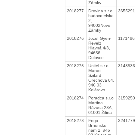
Zámky
2018277
Drevina s.r.o
365529
budovatelska
2,
94002Nové
Zámky
2018276
Jozef Gyén-
117149
Revelz
Hlavná 4/3,
94656
Dulovce
2018275
Unitel s.r.o
314353
Marosi
Szilard
Orechová 84,
946 03
Kolárovo
2018274
Poradca s.r.o
315925
Martina
Rázusa 23A,
01001 Žilina
2018273
Fega
324177
Brnenske
nám 2, 946
03 Kolarovo