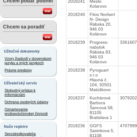
Chcem podať podnet
2018241
Mesto
Kolarovo
2018240
Fitos Norbert
N- Design
Rábska 20,
Chcem sa poradiť
946 03
Kolárovo
2018239
Progress-
336160
nabytok
Užitočné dokumenty
Rábska 83,
946 03
Vzory žiadostí v slovenskom
Kolárovo
jazyku a iných jazykoch
2018238
Pyroguart
Právne predpisy
s.r.o
Hlavná č.
Užívateľský servis
104, 92501
Matúškovo
Slobodný prístup k
informáciám
2018237
Kuchárová
307920
Ochrana osobných údajov
Barbora
Šancová 58,
Oznamovanie
81105
protispoločenskej činnosti
Bratislava 1
2018236
GGFS
470799
Naše registre
Sasinkova 5,
Sprostredkovatelia
81108