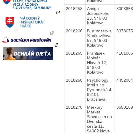
Kolárovo
2018258
Amiga
300885
Jesenskeho
23, 946 03
Kolárovo
2018266
B. autoservis
337807
Sladkovičova
57, 946 03
Kolárovo
2018265
František
416108
Molnár
Hlavná 12,
946 03
Kolárovo
2018268
Psychology
445298
Intel s.r.o
Pyrenejská 4,
83101
Bratislava
2018278
Merkury
365018
Market
Slovakia s.r.o
Dvorská
cesta 11,
94002 Nové