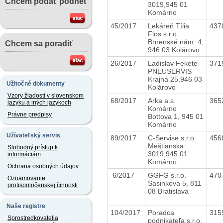
Chcem podať podnet
3019,945 01
Komárno
45/2017
Lekáreň Tília
437
Flos s.r.o.
Brnenské nám. 4,
Chcem sa poradiť
946 03 Kolárovo
26/2017
Ladislav Fekete-
371
PNEUSERVIS
Krajná 25,946 03
Užitočné dokumenty
Kolárovo
Vzory žiadostí v slovenskom
68/2017
Arka a.s.
365
jazyku a iných jazykoch
Komárno
Právne predpisy
Bottova 1, 945 01
Komárno
Užívateľský servis
89/2017
C-Servise s.r.o.
456
Meštianska
Slobodný prístup k
3019,945 01
informáciám
Komárno
Ochrana osobných údajov
6/2017
GGFG s.r.o.
470
Oznamovanie
Sasinkova 5, 811
protispoločenskej činnosti
08 Bratislava
Naše registre
104/2017
Poradca
315
Sprostredkovatelia
podnikateľa,s.r.o.