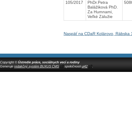
105/2017
PhDr.Petra
508
Balážiková PhD.
Za Humnami,
Veľké Zálužie
Naspäť na CDaR Kolárovo, Rábska 
Copyright ©
Ústredie práce, sociálnych vecí a rodiny
Generuje
redakčný systém BUXUS CMS
spoločnosti
ui42
.