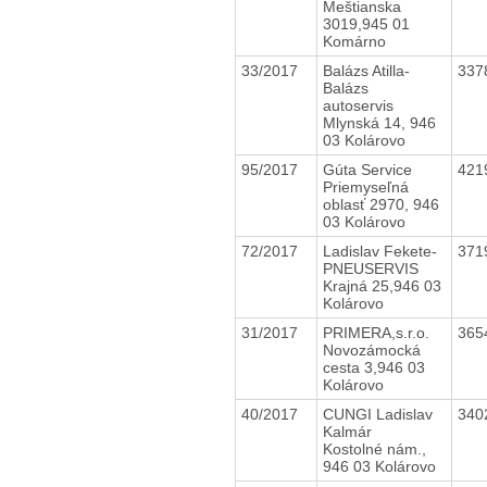
Meštianska
3019,945 01
Komárno
33/2017
Balázs Atilla-
337
Balázs
autoservis
Mlynská 14, 946
03 Kolárovo
95/2017
Gúta Service
421
Priemyseľná
oblasť 2970, 946
03 Kolárovo
72/2017
Ladislav Fekete-
371
PNEUSERVIS
Krajná 25,946 03
Kolárovo
31/2017
PRIMERA,s.r.o.
365
Novozámocká
cesta 3,946 03
Kolárovo
40/2017
CUNGI Ladislav
340
Kalmár
Kostolné nám.,
946 03 Kolárovo