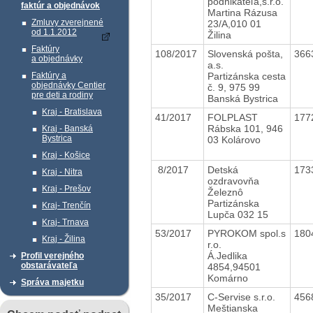
podnikateľa,s.r.o.
faktúr a objednávok
Martina Rázusa
Zmluvy zverejnené
23/A,010 01
od 1.1.2012
Žilina
Faktúry
108/2017
Slovenská pošta,
366
a objednávky
a.s.
Partizánska cesta
Faktúry a
objednávky Centier
č. 9, 975 99
pre deti a rodiny
Banská Bystrica
Kraj - Bratislava
41/2017
FOLPLAST
177
Rábska 101, 946
Kraj - Banská
Bystrica
03 Kolárovo
Kraj - Košice
8/2017
Detská
173
Kraj - Nitra
ozdravovňa
Kraj - Prešov
Železnô
Partizánska
Kraj- Trenčín
Lupča 032 15
Kraj- Trnava
53/2017
PYROKOM spol.s
180
Kraj - Žilina
r.o.
Á.Jedlika
Profil verejného
obstarávateľa
4854,94501
Komárno
Správa majetku
35/2017
C-Servise s.r.o.
456
Meštianska