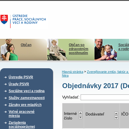
Občan
Občan so
Sociál
zdravotným
a rodi
postihnutím
>
Hlavná stránka
Zverejňovanie zmlúv, faktúr 
Nitra
Ústredie PSVR
Objednávky 2017 (D
Úrady PSVR
Sociálne veci a rodina
Vyhľadať:
Služby zamestnanosti
Záruky pre mladých
Voľné pracovné
Interné
Dodávateľ
IČO
miesta
číslo
Zariadenia
sociálnoprávnej