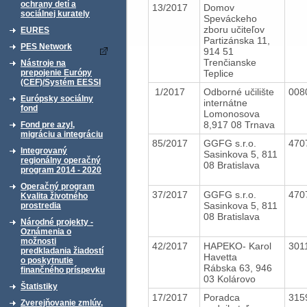
ochrany detí a
13/2017
Domov
sociálnej kurately
Speváckeho
zboru učiteľov
EURES
Partizánska 11,
PES Network
914 51
Trenčianske
Nástroje na
Teplice
prepojenie Európy
(CEF)/Systém EESSI
1/2017
Odborné učilište
008
Európsky sociálny
internátne
fond
Lomonosova
8,917 08 Trnava
Fond pre azyl,
migráciu a integráciu
85/2017
GGFG s.r.o.
470
Integrovaný
Sasinkova 5, 811
regionálny operačný
08 Bratislava
program 2014 - 2020
Operačný program
37/2017
GGFG s.r.o.
470
Kvalita životného
Sasinkova 5, 811
prostredia
08 Bratislava
Národné projekty -
Oznámenia o
možnosti
42/2017
HAPEKO- Karol
301
predkladania žiadostí
Havetta
o poskytnutie
Rábska 63, 946
finančného príspevku
03 Kolárovo
Štatistiky
17/2017
Poradca
315
Zverejňovanie zmlúv,