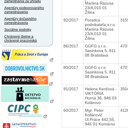
zamestnania za úhradu
Martina Rázusa
23/A,010 01
Agentúry podporovaného
Žilina
zamestnávania
Agentúry dočasného
92/2017
Poradca
315
zamestnávania
podnikateľa,s.r.o.
Martina Rázusa
Sociálne podniky
23/A,010 01
Chránené dielne a
Žilina
chránené pracoviská
86/2017
GGFG s.r.o.
470
Sasinkova 5, 811
08 Bratislava
80/2017
GGFG s.r.o.
470
Sasinkova 5, 811
08 Bratislava
91/2017
Helena Kerďová -
350
VIKTÓRIA
Horná 36, 946 03
Kolárovo
60/2017
Mgr. Peter
412
Kollárovič
Ul.Práce 442,55,
945 01 Komárno