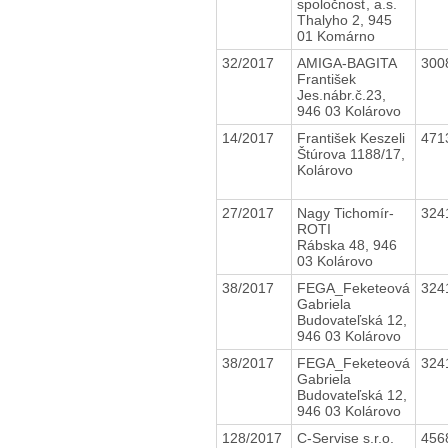
spoločnosť, a.s.
Thalyho 2, 945
01 Komárno
32/2017
AMIGA-BAGITA
300
František
Jes.nábr.č.23,
946 03 Kolárovo
14/2017
František Keszeli
471
Štúrova 1188/17,
Kolárovo
27/2017
Nagy Tichomír-
324
ROTI
Rábska 48, 946
03 Kolárovo
38/2017
FEGA_Feketeová
324
Gabriela
Budovateľská 12,
946 03 Kolárovo
38/2017
FEGA_Feketeová
324
Gabriela
Budovateľská 12,
946 03 Kolárovo
128/2017
C-Servise s.r.o.
456