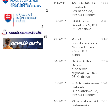
116/2017
AMIGA-BAGITA
300
František
Jes.nábr.č.23,
946 03 Kolárovo
97/2017
GGFG s.r.o.
470
Sasinkova 5, 811
08 Bratislava
93/2017
Poradca
315
podnikateľa,s.r.o.
Martina Rázusa
23/A,010 01
Žilina
54/2017
Balázs Atilla-
337
Balázs
autoservis
Mlynská 14, 946
03 Kolárovo
63/2017
FEGA_Feketeová
324
Gabriela
Budovateľská 12,
946 03 Kolárovo
46/2017
Západoslovenská
365
vodárenská