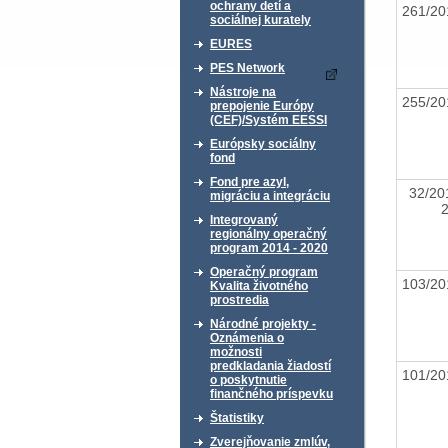
ochrany detí a
261/2
sociálnej kurately
EURES
PES Network
Nástroje na
255/2
prepojenie Európy
(CEF)/Systém EESSI
Európsky sociálny
fond
Fond pre azyl,
32/20
migráciu a integráciu
Integrovaný
regionálny operačný
program 2014 - 2020
Operačný program
103/20
Kvalita životného
prostredia
Národné projekty -
Oznámenia o
možnosti
predkladania žiadostí
101/20
o poskytnutie
finančného príspevku
Štatistiky
Zverejňovanie zmlúv,