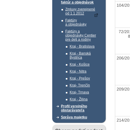
faktúr a objednávok
104/20
Zmluvy zverejnené
od 1.1.2012
Faktúry
a objednávky
72/20
Faktúry a
objednávky Centier
pre deti a rodiny
Kraj - Bratislava
Kraj - Banská
Bystrica
206/20
Kraj - Košice
Kraj - Nitra
Kraj - Prešov
Kraj- Trenčín
209/20
Kraj- Trnava
Kraj - Žilina
Profil verejného
obstarávateľa
Správa majetku
214/20