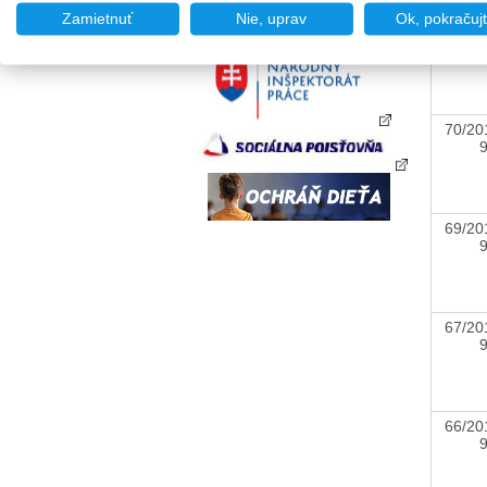
Zamietnuť
Nie, uprav
Ok, pokračuj
73/20
70/20
69/20
67/20
66/20