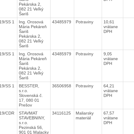
Pekárska 2,
082 21 Veľký
Šariš
19/SS 1
Ing. Orosová
43485979
Potraviny
10,61
Mária Pekáreň
vrátane
Šariš
DPH
Pekárska 2,
082 21 Veľký
Šariš
19/SS 1
Ing. Orosová
43485979
Potraviny
9,05
Mária Pekáreň
vrátane
Šariš
DPH
Pekárska 2,
082 21 Veľký
Šariš
19/SS 1
BESSTER,
36506958
Potraviny
64,21
s.r.o.
vrátane
Slovenská č.
DPH
17, 080 01
Prešov
019/CDR
STAVMAT
34116125
Maliarsky
67,57
STAVEBNINY,
materiál
vrátane
s.r.o.
DPH
Pezinská 56,
901 01 Malacky