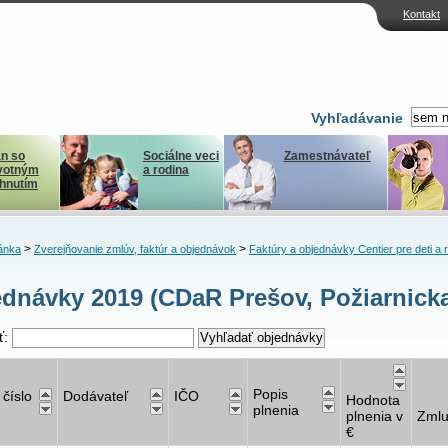
Kontakt
Vyhľadávanie
n so
Sociálne veci
Zamestnávateľ
votným
a rodina
ihnutím
>
>
ánka
Zverejňovanie zmlúv, faktúr a objednávok
Faktúry a objednávky Centier pre deti a 
dnávky 2019 (CDaR Prešov, Požiarnicka
ť:
Popis
 číslo
Dodávateľ
IČO
Hodnota
plnenia
plnenia v
Zml
€