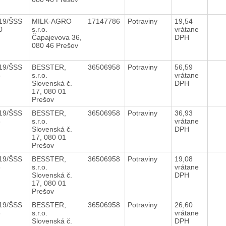
19/ŠSS
MILK-AGRO
17147786
Potraviny
19,54
10
s.r.o.
vrátane
Čapajevova 36,
DPH
080 46 Prešov
19/ŠSS
BESSTER,
36506958
Potraviny
56,59
5
s.r.o.
vrátane
Slovenská č.
DPH
17, 080 01
Prešov
19/ŠSS
BESSTER,
36506958
Potraviny
36,93
5
s.r.o.
vrátane
Slovenská č.
DPH
17, 080 01
Prešov
19/ŠSS
BESSTER,
36506958
Potraviny
19,08
5
s.r.o.
vrátane
Slovenská č.
DPH
17, 080 01
Prešov
19/ŠSS
BESSTER,
36506958
Potraviny
26,60
5
s.r.o.
vrátane
Slovenská č.
DPH