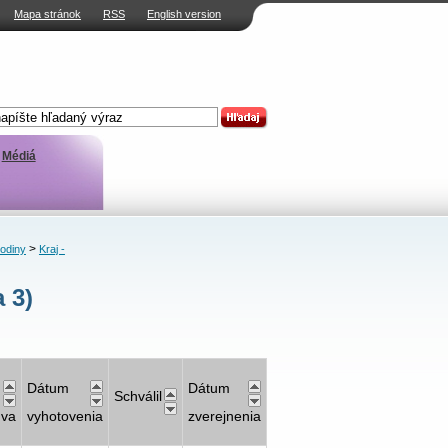
Mapa stránok
RSS
English version
Médiá
>
rodiny
Kraj -
 3)
Dátum
Dátum
Schválil
uva
vyhotovenia
zverejnenia