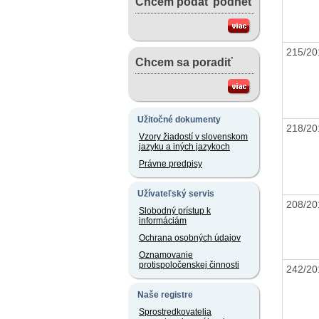
Chcem podať podnet
215/20
Chcem sa poradiť
Užitočné dokumenty
218/20
Vzory žiadostí v slovenskom
jazyku a iných jazykoch
Právne predpisy
Užívateľský servis
208/20
Slobodný prístup k
informáciám
Ochrana osobných údajov
Oznamovanie
protispoločenskej činnosti
242/2
Naše registre
Sprostredkovatelia