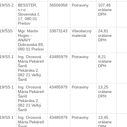
19/SS 2
BESSTER,
36506958
Potraviny
107,48
s.r.o.
vrátane
Slovenská č.
DPH
17, 080 01
Prešov
19/ŠSS
Mgr. Martin
33873143
Všeobecný
24,81
8
Hugec -
materiál
vrátane
ANAVY
DPH
Dúbravská 89,
080 01 Prešov
19/SS 1
Ing. Orosová
43485979
Potraviny
8,21
Mária Pekáreň
vrátane
Šariš
DPH
Pekárska 2,
082 21 Veľký
Šariš
19/SS 1
Ing. Orosová
43485979
Potraviny
13,25
Mária Pekáreň
vrátane
Šariš
DPH
Pekárska 2,
082 21 Veľký
Šariš
19/SS 1
Ing. Orosová
43485979
Potraviny
13,45
Mária Pekáreň
vrátane
Šariš
DPH