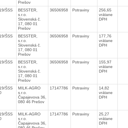
Prešov
19/ŠSS
BESSTER,
36506958
Potraviny
256,65
7
s.r.o.
vrátane
Slovenská č.
DPH
17, 080 01
Prešov
19/ŠSS
BESSTER,
36506958
Potraviny
177,76
7
s.r.o.
vrátane
Slovenská č.
DPH
17, 080 01
Prešov
19/ŠSS
BESSTER,
36506958
Potraviny
155,97
7
s.r.o.
vrátane
Slovenská č.
DPH
17, 080 01
Prešov
19/ŠSS
MILK-AGRO
17147786
Potraviny
14,82
10
s.r.o.
vrátane
Čapajevova 36,
DPH
080 46 Prešov
19/ŠSS
MILK-AGRO
17147786
Potraviny
25,27
10
s.r.o.
vrátane
Čapajevova 36,
DPH
080 46 Prešov