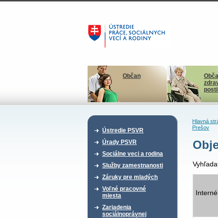
Občan
Obča
zdra
post
Hlavná str
Prešov
Ústredie PSVR
Obje
Úrady PSVR
Sociálne veci a rodina
Vyhľada
Služby zamestnanosti
Záruky pre mladých
Voľné pracovné
Interné
miesta
Zariadenia
sociálnoprávnej