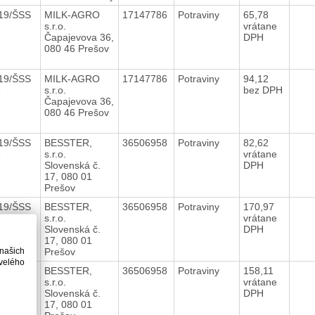
19/ŠSS
MILK-AGRO
17147786
Potraviny
65,78
6
s.r.o.
vrátane
Čapajevova 36,
DPH
080 46 Prešov
19/ŠSS
MILK-AGRO
17147786
Potraviny
94,12
6
s.r.o.
bez DPH
Čapajevova 36,
080 46 Prešov
19/ŠSS
BESSTER,
36506958
Potraviny
82,62
6
s.r.o.
vrátane
Slovenská č.
DPH
17, 080 01
Prešov
19/ŠSS
BESSTER,
36506958
Potraviny
170,97
6
s.r.o.
vrátane
Slovenská č.
DPH
17, 080 01
 našich
Prešov
velého
19/ŠSS
BESSTER,
36506958
Potraviny
158,11
6
s.r.o.
vrátane
Slovenská č.
DPH
17, 080 01