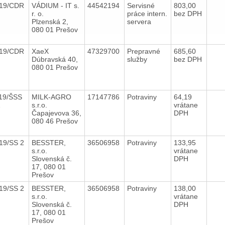
019/CDR
VÁDIUM - IT s.
44542194
Servisné
803,00
r. o.
práce intern.
bez DPH
Plzenská 2,
servera
080 01 Prešov
019/CDR
XaeX
47329700
Prepravné
685,60
Dúbravská 40,
služby
bez DPH
080 01 Prešov
19/ŠSS
MILK-AGRO
17147786
Potraviny
64,19
2
s.r.o.
vrátane
Čapajevova 36,
DPH
080 46 Prešov
19/SS 2
BESSTER,
36506958
Potraviny
133,95
s.r.o.
vrátane
Slovenská č.
DPH
17, 080 01
Prešov
19/SS 2
BESSTER,
36506958
Potraviny
138,00
s.r.o.
vrátane
Slovenská č.
DPH
17, 080 01
Prešov