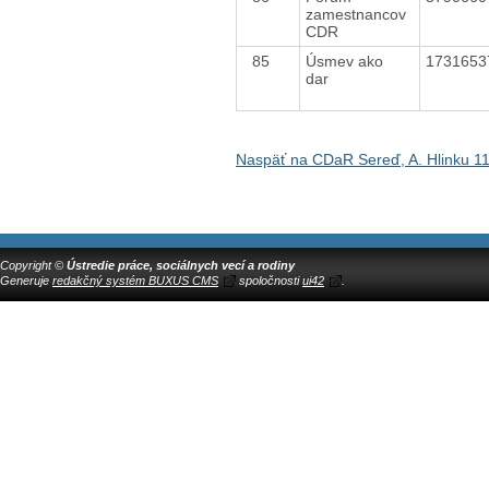
zamestnancov
CDR
85
Úsmev ako
173165
dar
Naspäť na CDaR Sereď, A. Hlinku 1
Copyright ©
Ústredie práce, sociálnych vecí a rodiny
Generuje
redakčný systém BUXUS CMS
spoločnosti
ui42
.