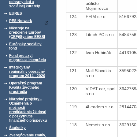
ochrany detí a
učilište
sociálnej kurately
Mojmírovce
EURES
124
FEIM s.r.o
516679
PES Network
Nástroje na
prepojenie Európy
123
Litech PC s.r.o
548475
(CEF)/Systém EESSI
Európsky sociálny
fond
122
Ivan Hubinák
441310
Fond pre azyl,
migráciu a integráciu
Integrovaný
121
Mall Slovakia
359502
regionálny operačný
s.r.o
program 2014 - 2020
Operačný program
Kvalita životného
120
VIDAT car, spol
364275
prostredia
s.r.o
Národné projekty -
Oznámenia o
119
4Leaders s.r.o
281447
možnosti
predkladania žiadostí
o poskytnutie
finančného príspevku
118
Nemetz s.r.o
362915
Štatistiky
Zverejňovanie zmlúv,