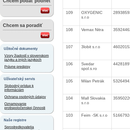
Chcem podať podnet
109
OXYGENIC
289385
s.r.o
Chcem sa poradiť
108
Vemax Nitra
359244
107
3lobit s.r.o
460201
Užitočné dokumenty
Vzory žiadostí v slovenskom
jazyku a iných jazykoch
106
Svedar
442818
Právne predpisy
spol.s.ro
Užívateľský servis
105
Milan Petrák
532649
Slobodný prístup k
informáciám
Ochrana osobných údajov
104
Mall Slovakia
359502
s.r.o
Oznamovanie
protispoločenskej činnosti
103
Feim -SK s.r.o
516679
Naše registre
Sprostredkovatelia