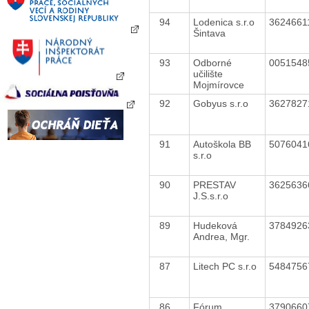
94
Lodenica s.r.o
362466
Šintava
93
Odborné
005154
učilište
Mojmírovce
92
Gobyus s.r.o
362782
91
Autoškola BB
507604
s.r.o
90
PRESTAV
362563
J.S.s.r.o
89
Hudeková
378492
Andrea, Mgr.
87
Litech PC s.r.o
548475
86
Fórum
379066