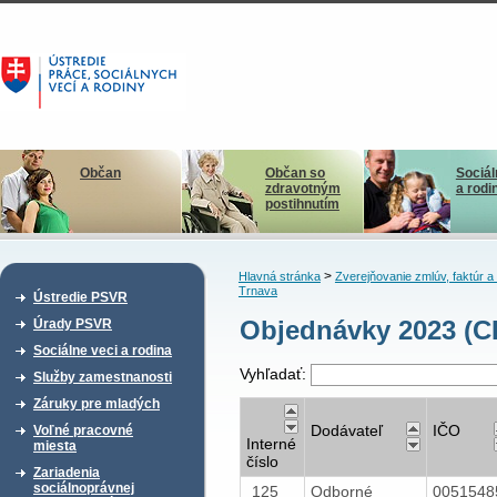
Občan
Občan so
Sociál
zdravotným
a rodi
postihnutím
>
Hlavná stránka
Zverejňovanie zmlúv, faktúr 
Trnava
Ústredie PSVR
Objednávky 2023 (CD
Úrady PSVR
Sociálne veci a rodina
Vyhľadať:
Služby zamestnanosti
Záruky pre mladých
Dodávateľ
IČO
Voľné pracovné
Interné
miesta
číslo
Zariadenia
sociálnoprávnej
125
Odborné
005154