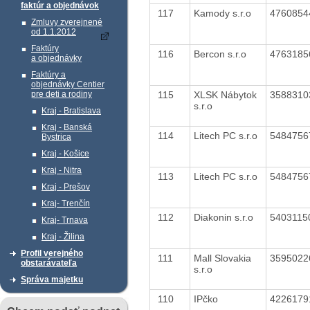
faktúr a objednávok
117
Kamody s.r.o
476085
Zmluvy zverejnené
od 1.1.2012
Faktúry
116
Bercon s.r.o
476318
a objednávky
Faktúry a
objednávky Centier
115
XLSK Nábytok
358831
pre deti a rodiny
s.r.o
Kraj - Bratislava
Kraj - Banská
114
Litech PC s.r.o
548475
Bystrica
Kraj - Košice
Kraj - Nitra
113
Litech PC s.r.o
548475
Kraj - Prešov
Kraj- Trenčín
112
Diakonin s.r.o
540311
Kraj- Trnava
Kraj - Žilina
Profil verejného
111
Mall Slovakia
359502
obstarávateľa
s.r.o
Správa majetku
110
IPčko
422617