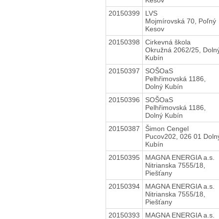
20150399
LVS
Mojmírovská 70, Poľný
Kesov
20150398
Cirkevná škola
Okružná 2062/25, Doln
Kubín
20150397
SOŠOaS
Pelhřimovská 1186,
Dolný Kubín
20150396
SOŠOaS
Pelhřimovská 1186,
Dolný Kubín
20150387
Šimon Cengel
Pucov202, 026 01 Doln
Kubín
20150395
MAGNA ENERGIA a.s.
Nitrianska 7555/18,
Piešťany
20150394
MAGNA ENERGIA a.s.
Nitrianska 7555/18,
Piešťany
20150393
MAGNA ENERGIA a.s.