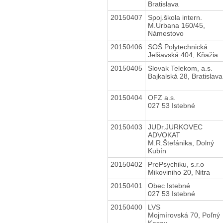
Bratislava
20150407
Spoj.škola intern.
M.Urbana 160/45,
Námestovo
20150406
SOŠ Polytechnická
Jelšavská 404, Kňažia
20150405
Slovak Telekom, a.s.
Bajkalská 28, Bratislava
20150404
OFZ a.s.
027 53 Istebné
20150403
JUDr.JURKOVEC
ADVOKAT
M.R.Štefánika, Dolný
Kubín
20150402
PrePsychiku, s.r.o
Mikoviniho 20, Nitra
20150401
Obec Istebné
027 53 Istebné
20150400
LVS
Mojmírovská 70, Poľný
Kesov