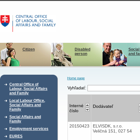
Citizen
Disabled
Social
person
and fa
Home page
Central Office of
Vyhľadať:
Labour, Social Affairs
and Family
Local Labour Office,
Social Affairs and
Interné
Dodávateľ
Family
číslo
Social Affairs and
Family
20150423
ELVISDK, s.r.o.
Employment services
Veličná 151, 027 54
EURES