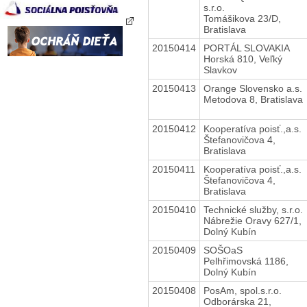
s.r.o.
Tomášikova 23/D,
Bratislava
20150414
PORTÁL SLOVAKIA
Horská 810, Veľký
Slavkov
20150413
Orange Slovensko a.s.
Metodova 8, Bratislava
20150412
Kooperatíva poisť.,a.s.
Štefanovičova 4,
Bratislava
20150411
Kooperatíva poisť.,a.s.
Štefanovičova 4,
Bratislava
20150410
Technické služby, s.r.o.
Nábrežie Oravy 627/1,
Dolný Kubín
20150409
SOŠOaS
Pelhřimovská 1186,
Dolný Kubín
20150408
PosAm, spol.s.r.o.
Odborárska 21,