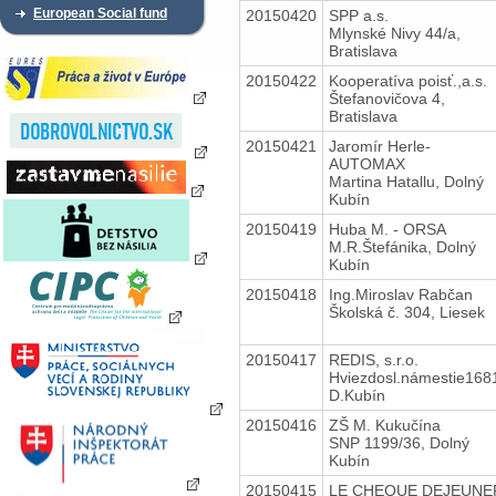
European Social fund
20150420
SPP a.s.
Mlynské Nivy 44/a,
Bratislava
20150422
Kooperatíva poisť.,a.s.
Štefanovičova 4,
Bratislava
20150421
Jaromír Herle-
AUTOMAX
Martina Hatallu, Dolný
Kubín
20150419
Huba M. - ORSA
M.R.Štefánika, Dolný
Kubín
20150418
Ing.Miroslav Rabčan
Školská č. 304, Liesek
20150417
REDIS, s.r.o.
Hviezdosl.námestie168
D.Kubín
20150416
ZŠ M. Kukučína
SNP 1199/36, Dolný
Kubín
20150415
LE CHEQUE DEJEUNE