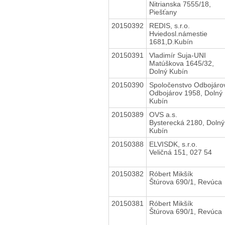
Nitrianska 7555/18,
Piešťany
20150392
REDIS, s.r.o.
Hviedosl.námestie
1681,D.Kubín
20150391
Vladimír Suja-UNI
Matúškova 1645/32,
Dolný Kubín
20150390
Spoločenstvo Odbojáro
Odbojárov 1958, Dolný
Kubín
20150389
OVS a.s.
Bysterecká 2180, Dolný
Kubín
20150388
ELVISDK, s.r.o.
Veličná 151, 027 54
20150382
Róbert Mikšík
Štúrova 690/1, Revúca
20150381
Róbert Mikšík
Štúrova 690/1, Revúca