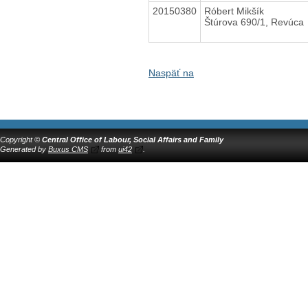
20150380
Róbert Mikšík
Štúrova 690/1, Revúca
Naspäť na
Copyright ©
Central Office of Labour, Social Affairs and Family
Generated by
Buxus CMS
from
ui42
.