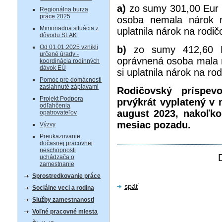
a)
zo sumy 301,00 Eur
Regionálna burza
práce 2025
osoba nemala nárok n
Mimoriadna situácia z
uplatnila nárok na rodi
dôvodu SLAK
Od 01.01.2025 vznikli
b)
zo sumy 412,60 
určené úrady -
oprávnená osoba mala n
koordinácia rodinných
dávok EÚ
si uplatnila nárok na ro
Pomoc pre domácnosti
zasiahnuté záplavami
Rodičovský príspe
Projekt Podpora
prvýkrát vyplatený v
odľahčenia
august 2023,
nakoľko
opatrovateľov
mesiac pozadu.
Výzvy
Preukazovanie
dočasnej pracovnej
neschopnosti
uchádzača o
zamestnanie
Sprostredkovanie práce
späť
Sociálne veci a rodina
Služby zamestnanosti
Voľné pracovné miesta