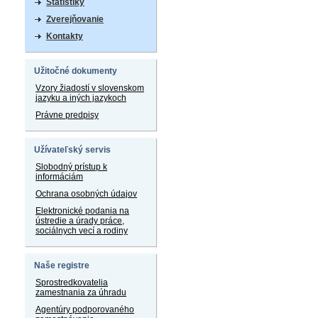
Štatistiky
Zverejňovanie
Kontakty
Užitočné dokumenty
Vzory žiadostí v slovenskom
jazyku a iných jazykoch
Právne predpisy
Užívateľský servis
Slobodný prístup k
informáciám
Ochrana osobných údajov
Elektronické podania na
ústredie a úrady práce,
sociálnych vecí a rodiny
Naše registre
Sprostredkovatelia
zamestnania za úhradu
Agentúry podporovaného