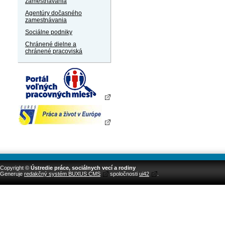
zamestnávania
Agentúry dočasného
zamestnávania
Sociálne podniky
Chránené dielne a
chránené pracoviská
Copyright ©
Ústredie práce, sociálnych vecí a rodiny
Generuje
redakčný systém BUXUS CMS
spoločnosti
ui42
.