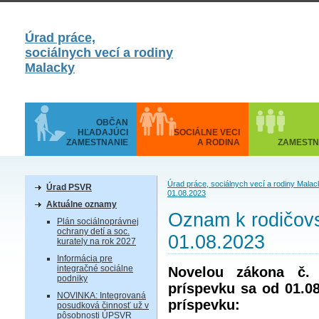
Úrad práce,
sociálnych vecí a rodiny
Malacky
OBČAN
HĽADAJÚCI
SOCIÁLNE VECI
ZAMESTNANIE
A RODINA
ZAMESTN
Úrad práce, sociálnych vecí a rodiny Malac
Úrad PSVR
01.08.2023
Aktuálne oznamy
Oznam k rodičov
Plán sociálnoprávnej
ochrany detí a soc.
01.08.2023
kurately na rok 2027
Informácia pre
integračné sociálne
Novelou zákona č.
podniky
príspevku sa od 01.0
NOVINKA: Integrovaná
príspevku:
posudková činnosť už v
pôsobnosti ÚPSVR