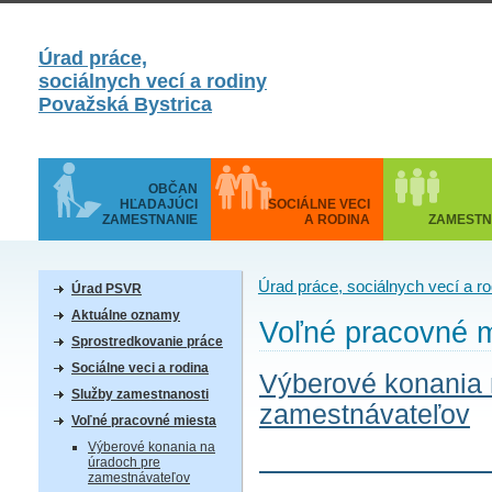
Úrad práce,
sociálnych vecí a rodiny
Považská Bystrica
OBČAN
HĽADAJÚCI
SOCIÁLNE VECI
ZAMESTNANIE
A RODINA
ZAMESTN
Úrad práce, sociálnych vecí a r
Úrad PSVR
Aktuálne oznamy
Voľné pracovné m
Sprostredkovanie práce
Sociálne veci a rodina
Výberové konania 
Služby zamestnanosti
zamestnávateľov
Voľné pracovné miesta
Výberové konania na
úradoch pre
zamestnávateľov