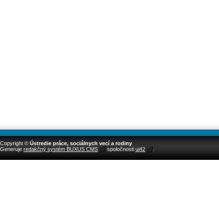
Copyright ©
Ústredie práce, sociálnych vecí a rodiny
Generuje
redakčný systém BUXUS CMS
spoločnosti
ui42
.