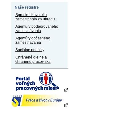
Naše registre
Sprostredkovatelia
zamestnania za úhradu
Agentúry podporovaného
zamestnávania
Agentúry dočasného
zamestnávania
Sociálne podniky
Chránené dielne a
chránené pracoviská