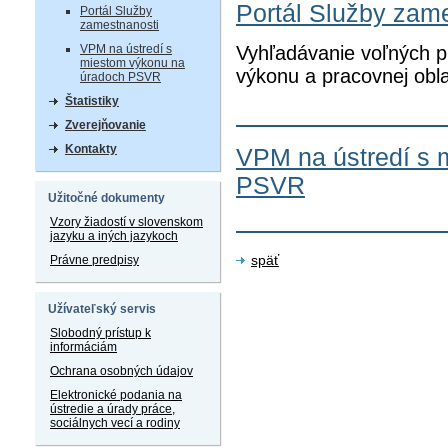
Portál Služby zam
Portál Služby
zamestnanosti
Vyhľadávanie voľných p
VPM na ústredí s
miestom výkonu na
výkonu a pracovnej obla
úradoch PSVR
Štatistiky
Zverejňovanie
Kontakty
VPM na ústredí s 
PSVR
Užitočné dokumenty
Vzory žiadostí v slovenskom
jazyku a iných jazykoch
späť
Právne predpisy
Užívateľský servis
Slobodný prístup k
informáciám
Ochrana osobných údajov
Elektronické podania na
ústredie a úrady práce,
sociálnych vecí a rodiny