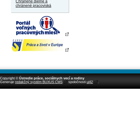
Chránené dielne a
chránené pracoviská
Copyright ©
Ústredie práce, sociálnych vecí a rodiny
Generuje
redakčný systém BUXUS CMS
spoločnosti
ui42
.