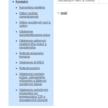
sociálnych vecí a rodiny
Kontakty
Kancelária riaditeľa
späť
Odbor služieb
zamestnanosti
Odbor sociálnych vecí a
rodiny
Oddelenie
sprostredkovania práce
Oddelenie aktívnych
opatrení trhu práce a
poradenstva
Referát správneho
konania
Oddelenie EURES
Referát kontroly
Oddelenie hmotnej
núdze, náhradného
výživného a štátnych
sociálnych dávok
Oddelenie peňažných
príspevkov na
kompenzáciu ŤZP a
posudkových činností