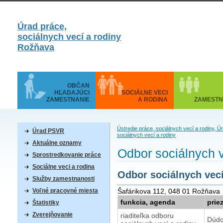
Úrad práce,
sociálnych vecí a rodiny
Rožňava
OBČAN
HĽADAJÚCI
SOCIÁLNE VECI
ZAMESTNANIE
A RODINA
ZAMESTN
Ústredie práce, sociálnych vecí a rodiny, 
Úrad PSVR
sociálnych vecí a rodiny
Aktuálne oznamy
Odbor sociálnych v
Sprostredkovanie práce
Sociálne veci a rodina
Odbor sociálnych vecí
Služby zamestnanosti
Voľné pracovné miesta
Šafárikova 112, 048 01 Rožňava
funkcia, agenda
prie
Štatistiky
Zverejňovanie
riaditeľka odboru
Dúdo