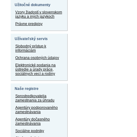
Užitočné dokumenty
Vzory žiadostí v slovenskom
jazyku a iných jazykoch
Právne predpisy
Užívateľský servis
Slobodný prístup k
informáciám
Ochrana osobných údajov
Elektronické podania na
ústredie a úrady práce,
sociálnych vecí a rodiny
Naše registre
Sprostredkovatelia
zamestnania za úhradu
Agentúry podporovaného
zamestnávania
Agentúry dočasného
zamestnávania
Sociálne podniky