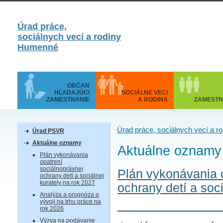
Úrad práce,
sociálnych vecí a rodiny
Humenné
OBČAN
HĽADAJÚCI
SOCIÁLNE VECI
ZAMESTNANIE
A RODINA
ZAMESTN
Úrad práce, sociálnych vecí a 
Úrad PSVR
Aktuálne oznamy
Aktuálne oznamy
Plán vykonávania
opatrení
sociálnoprávnej
Plán vykonávania 
ochrany detí a sociálnej
kurately na rok 2027
ochrany detí a soc
Analýza a prognóza o
vývoji na trhu práce na
rok 2026
Výzva na podávanie