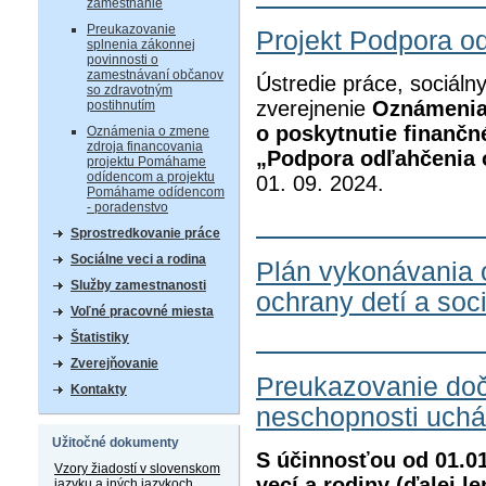
zamestnanie
Preukazovanie
Projekt Podpora o
splnenia zákonnej
povinnosti o
zamestnávaní občanov
Ústredie práce, sociáln
so zdravotným
zverejnenie
Oznámenia 
postihnutím
o poskytnutie finančn
Oznámenia o zmene
zdroja financovania
„Podpora odľahčenia 
projektu Pomáhame
odídencom a projektu
01. 09. 2024.
Pomáhame odídencom
- poradenstvo
Sprostredkovanie práce
Sociálne veci a rodina
Plán vykonávania 
Služby zamestnanosti
ochrany detí a soc
Voľné pracovné miesta
Štatistiky
Zverejňovanie
Preukazovanie doč
Kontakty
neschopnosti uch
Užitočné dokumenty
S účinnosťou od 01.0
Vzory žiadostí v slovenskom
vecí a rodiny (ďalej 
jazyku a iných jazykoch