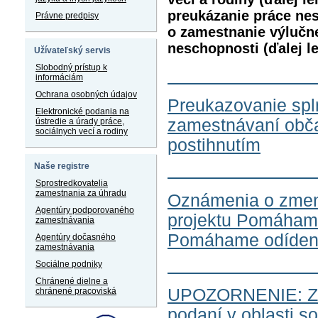
preukázanie práce ne
Právne predpisy
o zamestnanie výlučn
neschopnosti (ďalej l
Užívateľský servis
Slobodný prístup k
informáciám
Ochrana osobných údajov
Preukazovanie spl
Elektronické podania na
zamestnávaní obč
ústredie a úrady práce,
sociálnych vecí a rodiny
postihnutím
Naše registre
Sprostredkovatelia
zamestnania za úhradu
Oznámenia o zmene
Agentúry podporovaného
projektu Pomáham
zamestnávania
Pomáhame odídenc
Agentúry dočasného
zamestnávania
Sociálne podniky
Chránené dielne a
UPOZORNENIE: Zme
chránené pracoviská
podaní v oblasti s