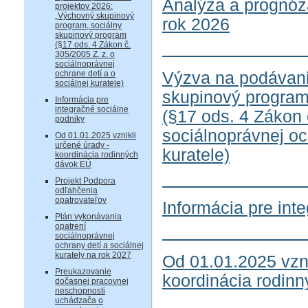
Analýza a prognóza
projektov 2026:
„Výchovný skupinový
rok 2026
program, sociálny
skupinový program
(§17 ods. 4 Zákon č.
305/2005 Z. z. o
sociálnoprávnej
Výzva na podávani
ochrane detí a o
sociálnej kuratele)
skupinový program
Informácia pre
integračné sociálne
(§17 ods. 4 Zákon 
podniky
sociálnoprávnej oc
Od 01.01.2025 vznikli
určené úrady -
kuratele)
koordinácia rodinných
dávok EÚ
Projekt Podpora
odľahčenia
opatrovateľov
Informácia pre int
Plán vykonávania
opatrení
sociálnoprávnej
ochrany detí a sociálnej
kurately na rok 2027
Od 01.01.2025 vzni
Preukazovanie
koordinácia rodin
dočasnej pracovnej
neschopnosti
uchádzača o