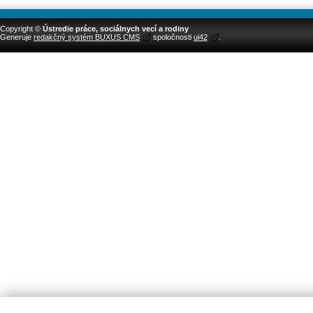
Copyright ©
Ústredie práce, sociálnych vecí a rodiny
Generuje
redakčný systém BUXUS CMS
spoločnosti
ui42
.