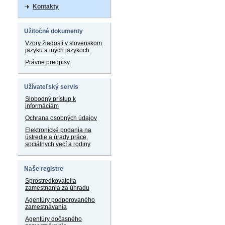
Kontakty
Užitočné dokumenty
Vzory žiadostí v slovenskom
jazyku a iných jazykoch
Právne predpisy
Užívateľský servis
Slobodný prístup k
informáciám
Ochrana osobných údajov
Elektronické podania na
ústredie a úrady práce,
sociálnych vecí a rodiny
Naše registre
Sprostredkovatelia
zamestnania za úhradu
Agentúry podporovaného
zamestnávania
Agentúry dočasného