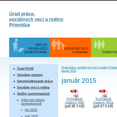
Úrad práce,
sociálnych vecí a rodiny
Prievidza
OBČAN
HĽADAJÚCI
SOCIÁLNE VECI
ZAMESTNANIE
A RODINA
ZAMESTN
Úrad práce, sociálnych vecí a rodiny Prievi
Úrad PSVR
január 2015
Aktuálne oznamy
január 2015
Sprostredkovanie práce
Sociálne veci a rodina
Služby zamestnanosti
Schválené
Schválené
Výbor pre otázky
žiadosti §50j
žiadosti §52a
zamestnanosti
[pdf,96.3 kB]
[pdf,67.0 kB]
jún 2026
máj 2026