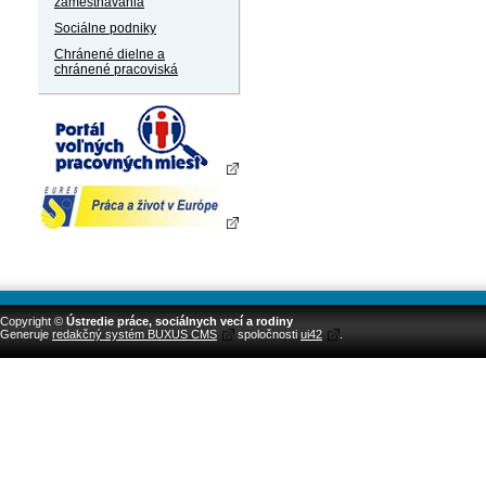
zamestnávania
Sociálne podniky
Chránené dielne a
chránené pracoviská
Copyright ©
Ústredie práce, sociálnych vecí a rodiny
Generuje
redakčný systém BUXUS CMS
spoločnosti
ui42
.