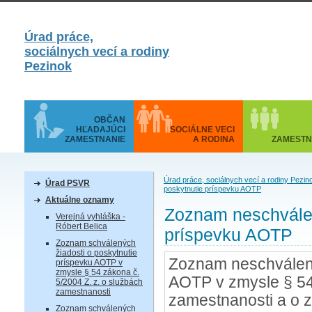
Úrad práce,
sociálnych vecí a rodiny
Pezinok
OBČAN
HĽADAJÚCI
SOCIÁLNE VECI
ZAMESTNANIE
A RODINA
ZAMESTN
Úrad práce, sociálnych vecí a rodiny Pezin
Úrad PSVR
poskytnutie príspevku AOTP
Aktuálne oznamy
Zoznam neschválen
Verejná vyhláška -
Róbert Belica
príspevku AOTP
Zoznam schválených
žiadosti o poskytnutie
Zoznam neschválený
príspevku AOTP v
zmysle § 54 zákona č.
AOTP v zmysle § 54 
5/2004 Z. z. o službách
zamestnanosti
zamestnanosti a o 
Zoznam schválených