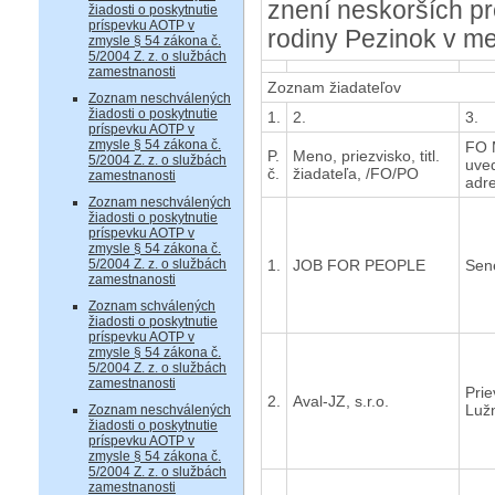
znení neskorších p
žiadosti o poskytnutie
príspevku AOTP v
rodiny Pezinok v m
zmysle § 54 zákona č.
5/2004 Z. z. o službách
zamestnanosti
Zoznam žiadateľov
Zoznam neschválených
žiadosti o poskytnutie
1.
2.
3.
príspevku AOTP v
zmysle § 54 zákona č.
FO 
P.
Meno, priezvisko, titl.
5/2004 Z. z. o službách
uved
č.
žiadateľa, /FO/PO
zamestnanosti
adre
Zoznam neschválených
žiadosti o poskytnutie
príspevku AOTP v
zmysle § 54 zákona č.
1.
JOB FOR PEOPLE
Sen
5/2004 Z. z. o službách
zamestnanosti
Zoznam schválených
žiadosti o poskytnutie
príspevku AOTP v
zmysle § 54 zákona č.
5/2004 Z. z. o službách
zamestnanosti
Prie
2.
Aval-JZ, s.r.o.
Luž
Zoznam neschválených
žiadosti o poskytnutie
príspevku AOTP v
zmysle § 54 zákona č.
5/2004 Z. z. o službách
zamestnanosti