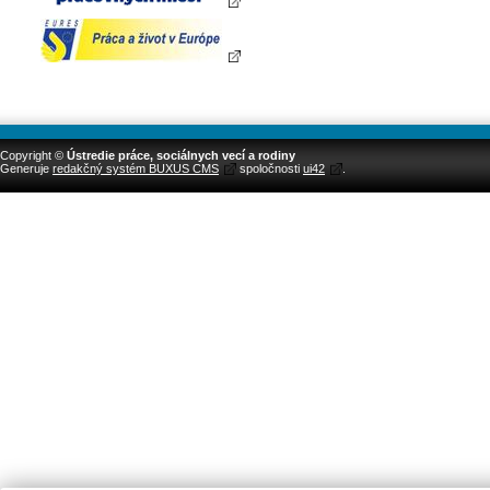
Copyright ©
Ústredie práce, sociálnych vecí a rodiny
Generuje
redakčný systém BUXUS CMS
spoločnosti
ui42
.