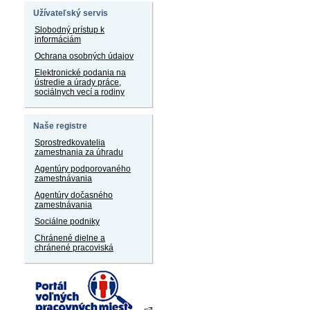
Užívateľský servis
Slobodný prístup k
informáciám
Ochrana osobných údajov
Elektronické podania na
ústredie a úrady práce,
sociálnych vecí a rodiny
Naše registre
Sprostredkovatelia
zamestnania za úhradu
Agentúry podporovaného
zamestnávania
Agentúry dočasného
zamestnávania
Sociálne podniky
Chránené dielne a
chránené pracoviská