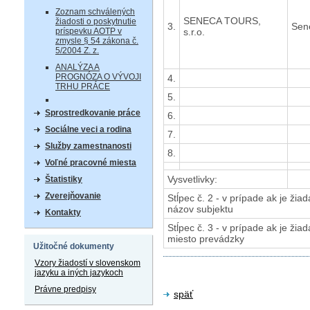
Zoznam schválených
SENECA TOURS,
žiadosti o poskytnutie
3.
Sen
s.r.o.
príspevku AOTP v
zmysle § 54 zákona č.
5/2004 Z. z.
ANALÝZA A
PROGNÓZA O VÝVOJI
4.
TRHU PRÁCE
5.
Sprostredkovanie práce
6.
Sociálne veci a rodina
7.
Služby zamestnanosti
8.
Voľné pracovné miesta
Vysvetlivky:
Štatistiky
Zverejňovanie
Stĺpec č. 2 - v prípade ak je žia
názov subjektu
Kontakty
Stĺpec č. 3 - v prípade ak je žia
miesto prevádzky
Užitočné dokumenty
Vzory žiadostí v slovenskom
jazyku a iných jazykoch
Právne predpisy
späť