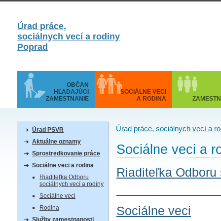
Úrad práce,
sociálnych vecí a rodiny
Poprad
OBČAN
HĽADAJÚCI
SOCIÁLNE VECI
ZAMESTNANIE
A RODINA
ZAMESTN
Úrad práce, sociálnych vecí a r
Úrad PSVR
Aktuálne oznamy
Sociálne veci a r
Sprostredkovanie práce
Sociálne veci a rodina
Riaditeľka Odboru 
Riaditeľka Odboru
sociálnych vecí a rodiny
Sociálne veci
Sociálne veci
Rodina
Služby zamestnanosti