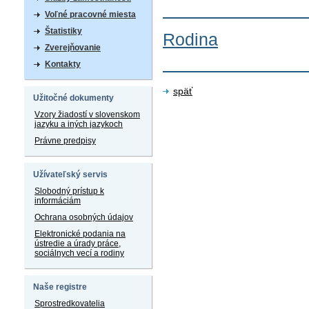
Voľné pracovné miesta
Štatistiky
Rodina
Zverejňovanie
Kontakty
späť
Užitočné dokumenty
Vzory žiadostí v slovenskom
jazyku a iných jazykoch
Právne predpisy
Užívateľský servis
Slobodný prístup k
informáciám
Ochrana osobných údajov
Elektronické podania na
ústredie a úrady práce,
sociálnych vecí a rodiny
Naše registre
Sprostredkovatelia