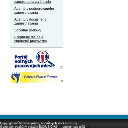
zamestnania za úhradu
Agentúry podporovaného
zamestnávania
Agentúry dočasného
zamestnávania
Sociálne podniky
Chránené dielne a
chránené pracoviská
Copyright ©
Ústredie práce, sociálnych vecí a rodiny
Generuje
redakčný systém BUXUS CMS
spoločnosti
ui42
.